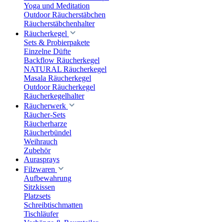
Yoga und Meditation
Outdoor Räucherstäbchen
Räucherstäbchenhalter
Räucherkegel
Sets & Probierpakete
Einzelne Düfte
Backflow Räucherkegel
NATURAL Räucherkegel
Masala Räucherkegel
Outdoor Räucherkegel
Räucherkegelhalter
Räucherwerk
Räucher-Sets
Räucherharze
Räucherbündel
Weihrauch
Zubehör
Aurasprays
Filzwaren
Aufbewahrung
Sitzkissen
Platzsets
Schreibtischmatten
Tischläufer