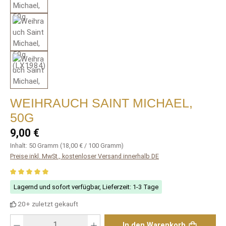
WEIHRAUCH SAINT MICHAEL,
50G
Regulärer Preis:
9,00 €
Inhalt:
50 Gramm
(18,00 € / 100 Gramm)
Preise inkl. MwSt., kostenloser Versand innerhalb DE
Durchschnittliche Bewertung von 5 von 5 Sternen
Lagernd und sofort verfügbar, Lieferzeit: 1-3 Tage
20+ zuletzt gekauft
Produkt Anzahl: Gib den gewünschten Wert ein oder benutze die Schaltfläch
In den Warenkorb