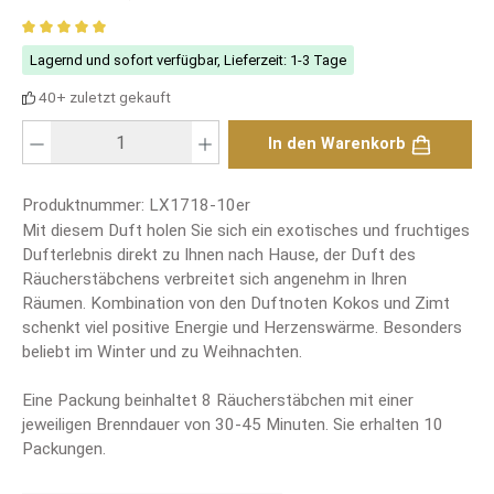
Durchschnittliche Bewertung von 5 von 5 Sternen
Lagernd und sofort verfügbar, Lieferzeit: 1-3 Tage
40+ zuletzt gekauft
Produkt Anzahl: Gib den gewünschten Wert ein oder benutze die Schaltfläch
In den Warenkorb
Produktnummer:
LX1718-10er
Mit diesem Duft holen Sie sich ein exotisches und fruchtiges
Dufterlebnis direkt zu Ihnen nach Hause, der Duft des
Räucherstäbchens verbreitet sich angenehm in Ihren
Räumen. Kombination von den Duftnoten Kokos und Zimt
schenkt viel positive Energie und Herzenswärme. Besonders
beliebt im Winter und zu Weihnachten.
Eine Packung beinhaltet 8 Räucherstäbchen mit einer
jeweiligen Brenndauer von 30-45 Minuten. Sie erhalten 10
Packungen.