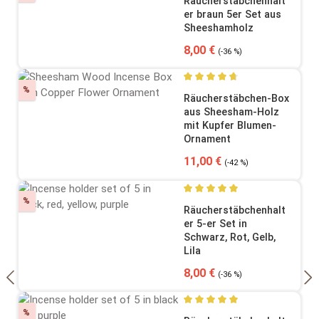
Räucherstäbchenhalt
er braun 5er Set aus
Sheeshamholz
Verkaufspreis:
Regulärer Preis:
8,00 €
(-36 %)
Rabatt
%
Durchschnittliche Bewertung
Räucherstäbchen-Box
aus Sheesham-Holz
mit Kupfer Blumen-
Ornament
Verkaufspreis:
Regulärer Preis:
11,00 €
(-42 %)
Rabatt
%
Durchschnittliche Bewertung
Räucherstäbchenhalt
er 5-er Set in
Schwarz, Rot, Gelb,
Lila
Verkaufspreis:
Regulärer Preis:
8,00 €
(-36 %)
Rabatt
%
Durchschnittliche Bewertung