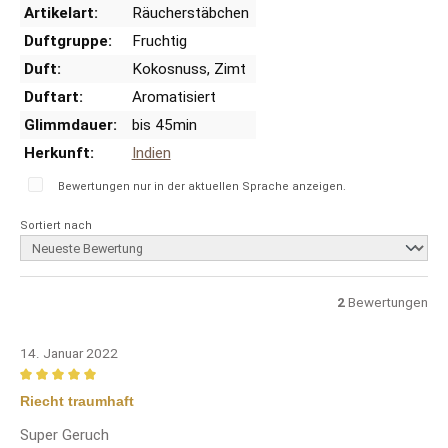
Artikelart:
Räucherstäbchen
Duftgruppe:
Fruchtig
Duft:
Kokosnuss
, Zimt
Duftart:
Aromatisiert
Glimmdauer:
bis 45min
Herkunft:
Indien
Bewertungen nur in der aktuellen Sprache anzeigen.
Sortiert nach
2
Bewertungen
14. Januar 2022
Bewertung mit 5 von 5 Sternen
Riecht traumhaft
Super Geruch