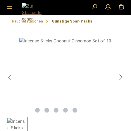
Zum Hauptinhalt springen
Räucherstäbchen
Günstige Spar-Packs
Bildergalerie überspringen