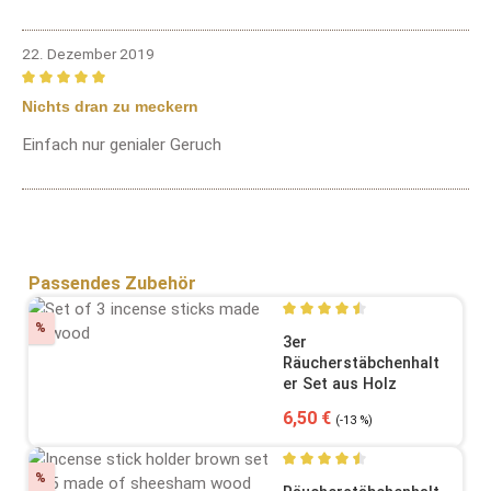
22. Dezember 2019
Bewertung mit 5 von 5 Sternen
Nichts dran zu meckern
Einfach nur genialer Geruch
Produktgalerie überspringen
Passendes Zubehör
Rabatt
%
Durchschnittliche Bewertung
3er
Räucherstäbchenhalt
er Set aus Holz
Verkaufspreis:
Regulärer Preis:
6,50 €
(-13 %)
Rabatt
%
Durchschnittliche Bewertung