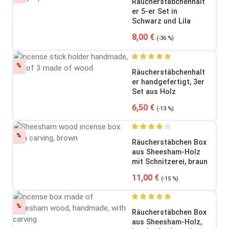
Räucherstäbchenhalt
er 5-er Set in
Schwarz und Lila
Verkaufspreis:
Regulärer Preis:
8,00 €
(-36 %)
Rabatt
%
Durchschnittliche Bewertung
Räucherstäbchenhalt
er handgefertigt, 3er
Set aus Holz
Verkaufspreis:
Regulärer Preis:
6,50 €
(-13 %)
Rabatt
%
Durchschnittliche Bewertung
Räucherstäbchen Box
aus Sheesham-Holz
mit Schnitzerei, braun
Verkaufspreis:
Regulärer Preis:
11,00 €
(-15 %)
Rabatt
%
Durchschnittliche Bewertung
Räucherstäbchen Box
aus Sheesham-Holz,