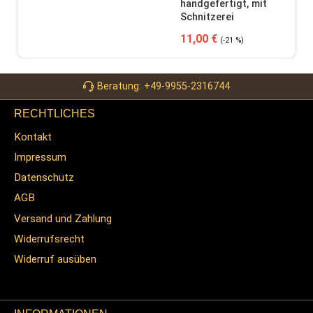
handgefertigt, mit
Schnitzerei
Verkaufspreis:
Regulärer Preis:
11,00 €
(-21 %)
Beratung: +49-9955-2316744
RECHTLICHES
Kontakt
Impressum
Datenschutz
AGB
Versand und Zahlung
Widerrufsrecht
Widerruf ausüben