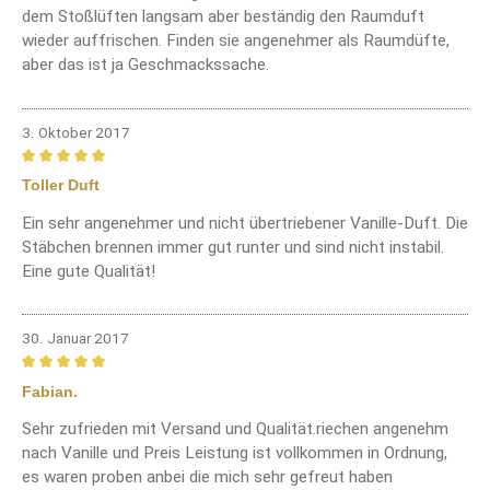
dem Stoßlüften langsam aber beständig den Raumduft
wieder auffrischen. Finden sie angenehmer als Raumdüfte,
aber das ist ja Geschmackssache.
3. Oktober 2017
Bewertung mit 5 von 5 Sternen
Toller Duft
Ein sehr angenehmer und nicht übertriebener Vanille-Duft. Die
Stäbchen brennen immer gut runter und sind nicht instabil.
Eine gute Qualität!
30. Januar 2017
Bewertung mit 5 von 5 Sternen
Fabian.
Sehr zufrieden mit Versand und Qualität.riechen angenehm
nach Vanille und Preis Leistung ist vollkommen in Ordnung,
es waren proben anbei die mich sehr gefreut haben