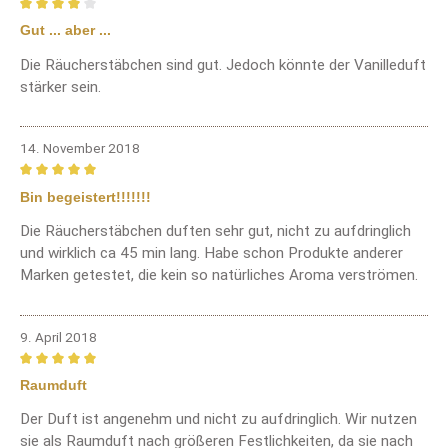
Bewertung mit 4 von 5 Sternen
Gut ... aber ...
Die Räucherstäbchen sind gut. Jedoch könnte der Vanilleduft
stärker sein.
14. November 2018
Bewertung mit 5 von 5 Sternen
Bin begeistert!!!!!!!
Die Räucherstäbchen duften sehr gut, nicht zu aufdringlich
und wirklich ca 45 min lang. Habe schon Produkte anderer
Marken getestet, die kein so natürliches Aroma verströmen.
9. April 2018
Bewertung mit 5 von 5 Sternen
Raumduft
Der Duft ist angenehm und nicht zu aufdringlich. Wir nutzen
sie als Raumduft nach größeren Festlichkeiten, da sie nach