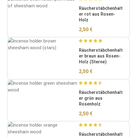
Durchschnittliche Bewertung
Räucherstäbchenhalt
er rot aus Rosen-
Holz
Regulärer Preis:
2,50 €
Durchschnittliche Bewertung
Räucherstäbchenhalt
er braun aus Rosen-
Holz (Sterne)
Regulärer Preis:
2,50 €
Durchschnittliche Bewertung
Räucherstäbchenhalt
er grün aus
Rosenholz
Regulärer Preis:
2,50 €
Durchschnittliche Bewertung
Räucherstäbchenhalt