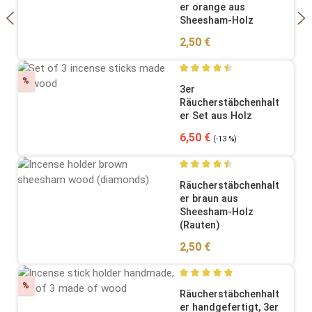
er orange aus
Sheesham-Holz
Regulärer Preis:
2,50 €
Rabatt
%
Durchschnittliche Bewertung
3er
Räucherstäbchenhalt
er Set aus Holz
Verkaufspreis:
Regulärer Preis:
6,50 €
(-13 %)
Durchschnittliche Bewertung
Räucherstäbchenhalt
er braun aus
Sheesham-Holz
(Rauten)
Regulärer Preis:
2,50 €
Rabatt
%
Durchschnittliche Bewertung
Räucherstäbchenhalt
er handgefertigt, 3er