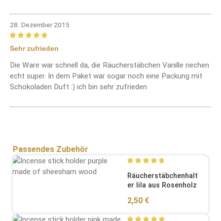
28. Dezember 2015
Bewertung mit 5 von 5 Sternen
Sehr zufrieden
Die Ware war schnell da, die Räucherstäbchen Vanille riechen
echt super. In dem Paket war sogar noch eine Packung mit
Schokoladen Duft :) ich bin sehr zufrieden
Produktgalerie überspringen
Passendes Zubehör
Durchschnittliche Bewertung
Räucherstäbchenhalt
er lila aus Rosenholz
Regulärer Preis:
2,50 €