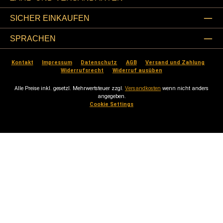
SICHER EINKAUFEN
SPRACHEN
Kontakt
Impressum
Datenschutz
AGB
Versand und Zahlung
Widerrufsrecht
Widerruf ausüben
Alle Preise inkl. gesetzl. Mehrwertsteuer zzgl.
Versandkosten
wenn nicht anders
angegeben.
Cookie Settings