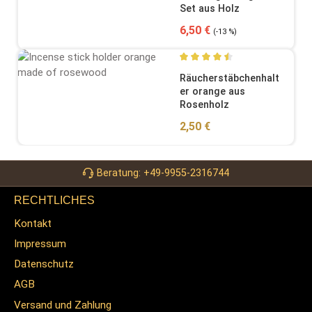
Set aus Holz
Verkaufspreis:
Regulärer Preis:
6,50 €
(-13 %)
Durchschnittliche Bewertung
Räucherstäbchenhalt
er orange aus
Rosenholz
Regulärer Preis:
2,50 €
Beratung: +49-9955-2316744
RECHTLICHES
Kontakt
Impressum
Datenschutz
AGB
Versand und Zahlung