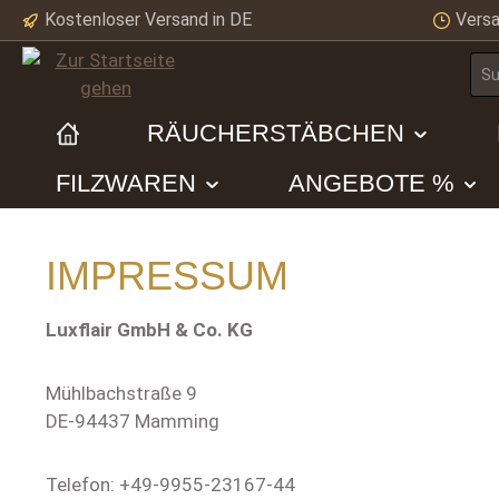
Kostenloser Versand in DE
Versa
m Hauptinhalt springen
Zur Suche springen
Zur Hauptnavigation springen
RÄUCHERSTÄBCHEN
FILZWAREN
ANGEBOTE %
IMPRESSUM
Luxflair GmbH & Co. KG
Mühlbachstraße 9
DE-94437 Mamming
Telefon: +49-9955-23167-44