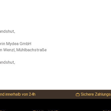
andshut,
terin Mydea GmbH
ian Wenzl, Mühlbachstraße
andshut,
nd innerhalb von 24h
Sichere Zahlungs