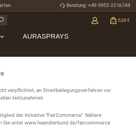
arten
Beratung: +49-9955-2316744
0,00 €
AURASPRAYS
ng
icht verpflichtet, an Streitbeilegungsverfahren vor
ellen teilzunehmen.
itglied der Initiative "FairCommerce". Nähere
en Sie unter www.haendlerbund.de/faircommerce