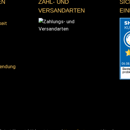
EN
ZAHL- UND
SI
VERSANDARTEN
EI
keit
sendung
Zahlungs- und Versandarten