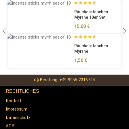
Durchschnittliche Bewertung
Räucherstäbchen
Myrrhe 10er Set
Regulärer Preis:
15,00 €
Durchschnittliche Bewertung
Räucherstäbchen
Myrrhe
Regulärer Preis:
1,50 €
Beratung: +49-9955-2316744
RECHTLICHES
Kontakt
Impressum
Datenschutz
AGB