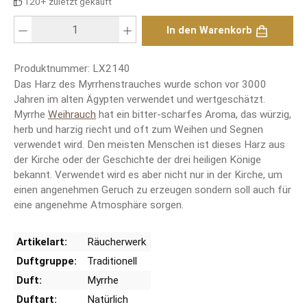
120+ zuletzt gekauft
Produkt Anzahl: Gib den gewünschten Wert ein oder benutze die Schaltfläch
In den Warenkorb
Produktnummer:
LX2140
Das Harz des Myrrhenstrauches wurde schon vor 3000
Jahren im alten Ägypten verwendet und wertgeschätzt.
Myrrhe
Weihrauch
hat ein bitter-scharfes Aroma, das würzig,
herb und harzig riecht und oft zum Weihen und Segnen
verwendet wird. Den meisten Menschen ist dieses Harz aus
der Kirche oder der Geschichte der drei heiligen Könige
bekannt. Verwendet wird es aber nicht nur in der Kirche, um
einen angenehmen Geruch zu erzeugen sondern soll auch für
eine angenehme Atmosphäre sorgen.
Artikelart:
Räucherwerk
Duftgruppe:
Traditionell
Duft:
Myrrhe
Duftart:
Natürlich