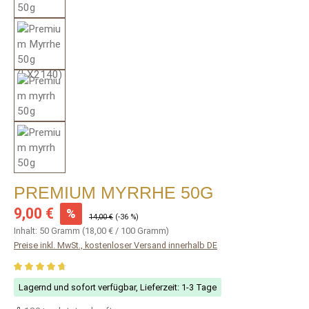
PREMIUM MYRRHE 50G
Verkaufspreis:
9,00 €
%
Regulärer Preis:
14,00 €
(-36 %)
Inhalt:
50 Gramm
(18,00 € / 100 Gramm)
Preise inkl. MwSt., kostenloser Versand innerhalb DE
Durchschnittliche Bewertung von 4.67 von 5 Sternen
Lagernd und sofort verfügbar, Lieferzeit: 1-3 Tage