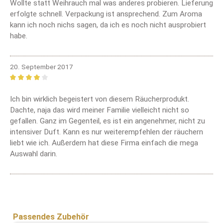
Wollte statt Weihrauch mal was anderes probieren. Lieferung
erfolgte schnell. Verpackung ist ansprechend. Zum Aroma
kann ich noch nichs sagen, da ich es noch nicht ausprobiert
habe.
20. September 2017
Bewertung mit 4 von 5 Sternen
Ich bin wirklich begeistert von diesem Räucherprodukt.
Dachte, naja das wird meiner Familie vielleicht nicht so
gefallen. Ganz im Gegenteil, es ist ein angenehmer, nicht zu
intensiver Duft. Kann es nur weiterempfehlen der räuchern
liebt wie ich. Außerdem hat diese Firma einfach die mega
Auswahl darin.
Produktgalerie überspringen
Passendes Zubehör