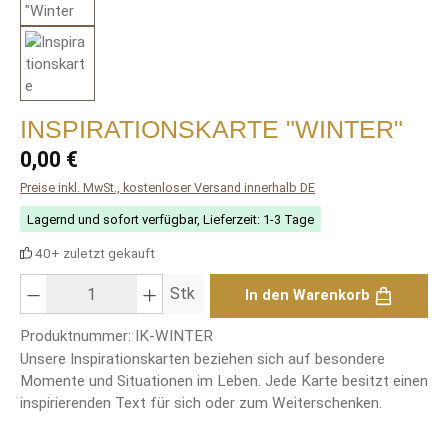
INSPIRATIONSKARTE "WINTER"
Regulärer Preis:
0,00 €
Preise inkl. MwSt., kostenloser Versand innerhalb DE
Lagernd und sofort verfügbar, Lieferzeit: 1-3 Tage
40+ zuletzt gekauft
Produkt Anzahl: Gib den gewünschten Wert ein oder benutze die Schaltfläch
Stk
In den Warenkorb
Produktnummer:
IK-WINTER
Unsere Inspirationskarten beziehen sich auf besondere
Momente und Situationen im Leben. Jede Karte besitzt einen
inspirierenden Text für sich oder zum Weiterschenken.