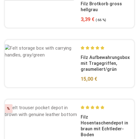
Durchschnittliche Bewertun
Filz Brotkorb gross
hellgrau
Verkaufspreis:
Regulärer Preis:
3,39 €
(-66 %)
Durchschnittliche Bewertun
Filz Aufbewahrungsbox
mit Tragegriffen,
graumeliert/grün
Regulärer Preis:
15,00 €
Rabatt
%
Durchschnittliche Bewertun
Filz
Hosentaschendepot in
braun mit Echtleder-
Boden