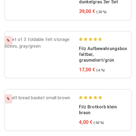
dunkelgrau 3er Set
Verkaufspreis:
Regulärer Preis:
39,00 €
(-20 %)
Rabatt
%
Durchschnittliche Bewertun
Filz Aufbewahrungsbox
faltbar,
graumeliert/grün
Verkaufspreis:
Regulärer Preis:
17,00 €
(-6 %)
Rabatt
%
Durchschnittliche Bewertun
Filz Brotkorb klein
braun
Verkaufspreis:
Regulärer Preis:
4,00 €
(-50 %)