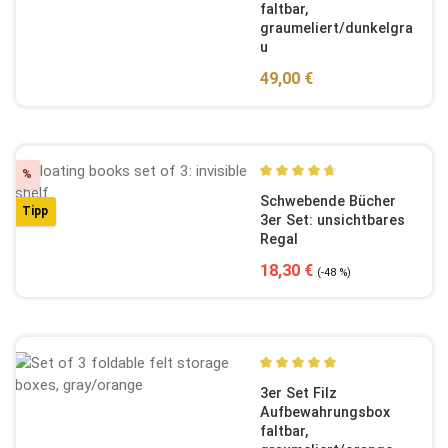
faltbar,
graumeliert/dunkelgra
u
Regulärer Preis:
49,00 €
Rabatt
%
Durchschnittliche Bewertun
Schwebende Bücher
Tipp
3er Set: unsichtbares
Regal
Verkaufspreis:
Regulärer Preis:
18,30 €
(-48 %)
Durchschnittliche Bewertun
3er Set Filz
Aufbewahrungsbox
faltbar,