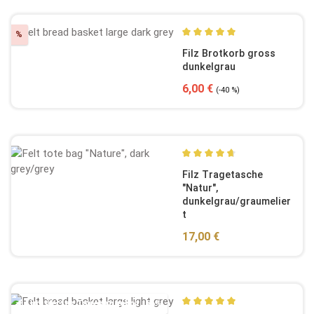
Rabatt
%
Durchschnittliche Bewertun
Filz Brotkorb gross
dunkelgrau
Verkaufspreis:
Regulärer Preis:
6,00 €
(-40 %)
Durchschnittliche Bewertun
Filz Tragetasche
"Natur",
dunkelgrau/graumelier
t
Regulärer Preis:
17,00 €
★
Limitiertes Tagesangebot
-66%