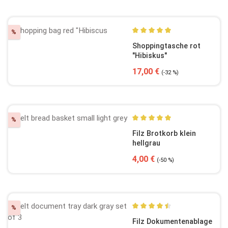
Rabatt
%
Durchschnittliche Bewertun
Shoppingtasche rot
"Hibiskus"
Verkaufspreis:
Regulärer Preis:
17,00 €
(-32 %)
Rabatt
%
Durchschnittliche Bewertun
Filz Brotkorb klein
hellgrau
Verkaufspreis:
Regulärer Preis:
4,00 €
(-50 %)
Rabatt
%
Durchschnittliche Bewertung
Filz Dokumentenablage