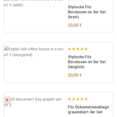
Durchschnittliche Bewertun
Stylische Filz
Büroboxen im 3er Set
(breit)
Regulärer Preis:
20,00 €
Durchschnittliche Bewertun
Stylische Filz
Büroboxen im 3er Set
(länglich)
Regulärer Preis:
20,00 €
Rabatt
%
Durchschnittliche Bewertun
Filz Dokumentenablage
graumeliert 3er Set