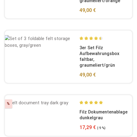
graumeliert/orange
Regulärer Preis:
49,00 €
Durchschnittliche Bewertun
3er Set Filz
Aufbewahrungsbox
faltbar,
graumeliert/grün
Regulärer Preis:
49,00 €
Rabatt
%
Durchschnittliche Bewertun
Filz Dokumentenablage
dunkelgrau
Verkaufspreis:
Regulärer Preis:
17,29 €
(-9 %)