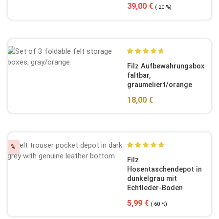
Verkaufspreis:
Regulärer Preis:
39,00 €
(-20 %)
Durchschnittliche Bewertun
Filz Aufbewahrungsbox
faltbar,
graumeliert/orange
Regulärer Preis:
18,00 €
Rabatt
%
Durchschnittliche Bewertun
Filz
Hosentaschendepot in
dunkelgrau mit
Echtleder-Boden
Verkaufspreis:
Regulärer Preis:
5,99 €
(-60 %)