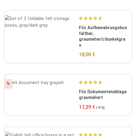
Durchschnittliche Bewertun
Filz Aufbewahrungsbox
faltbar,
graumeliert/dunkelgra
u
Regulärer Preis:
18,00 €
Rabatt
%
Durchschnittliche Bewertun
Filz Dokumentenablage
graumeliert
Verkaufspreis:
Regulärer Preis:
17,29 €
(-9 %)