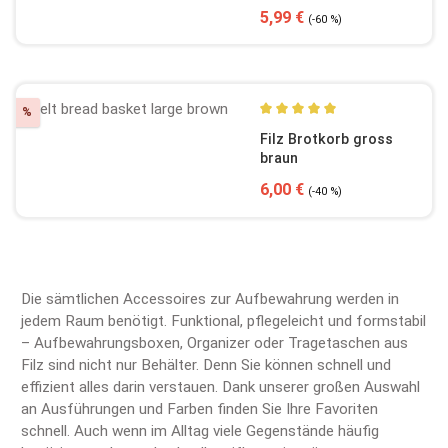
Verkaufspreis:
Regulärer Preis:
5,99 €
(-60 %)
Rabatt
%
Durchschnittliche Bewertun
Filz Brotkorb gross
braun
Verkaufspreis:
Regulärer Preis:
6,00 €
(-40 %)
Die sämtlichen Accessoires zur Aufbewahrung werden in
jedem Raum benötigt. Funktional, pflegeleicht und formstabil
– Aufbewahrungsboxen, Organizer oder Tragetaschen aus
Filz sind nicht nur Behälter. Denn Sie können schnell und
effizient alles darin verstauen. Dank unserer großen Auswahl
an Ausführungen und Farben finden Sie Ihre Favoriten
schnell. Auch wenn im Alltag viele Gegenstände häufig