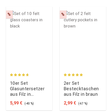
Rabatt
Rabatt
%
%
rtung von 4.75 von 5 Sternen
Durchschnittliche Bewertung von 4.75 von 5 Sternen
Durchschnittliche Bewert
10er Set
2er Set
Glasuntersetzer
Bestecktaschen
aus Filz in
aus Filz in braun
schwarz
Verkaufspreis:
Regulärer Preis:
Verkaufspreis:
Regulärer Preis:
5,99 €
2,99 €
(-40 %)
(-67 %)