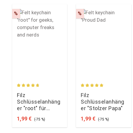
Rabatt
Rabatt
%
%
Durchschnittliche Bewertung von 4.81 von 5 Sterne
Durchschnittliche Bewe
Filz
Filz
Schlüsselanhäng
Schlüsselanhäng
er "root" für
er "Stolzer Papa"
Geeks, Computer-
Verkaufspreis:
Regulärer Preis:
Verkaufspreis:
Regulärer Preis:
1,99 €
1,99 €
(-75 %)
(-75 %)
Freaks und Nerds