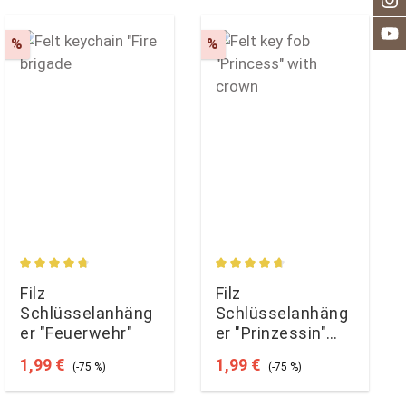
Rabatt
Rabatt
%
%
ung von 5 von 5 Sternen
Durchschnittliche Bewertung von 4.83 von 5 Sternen
Durchschnittliche Bewertun
Filz
Filz
Schlüsselanhäng
Schlüsselanhäng
er "Feuerwehr"
er "Prinzessin"
mit Krone
Verkaufspreis:
Regulärer Preis:
Verkaufspreis:
Regulärer Preis:
1,99 €
1,99 €
(-75 %)
(-75 %)