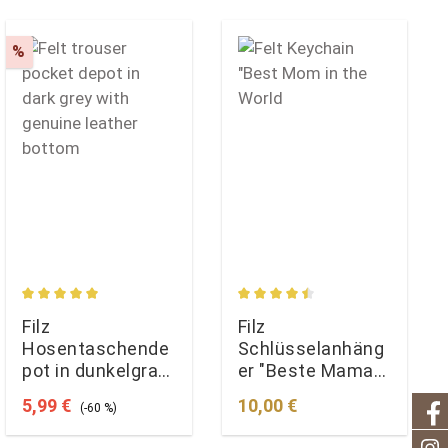
Rabatt
%
Durchschnittliche Bewertung von 5 von 5 Sternen
Durchschnittliche Bewertun
Filz
Filz
Hosentaschende
Schlüsselanhäng
pot in dunkelgrau
er "Beste Mama
mit Echtleder-
der Welt"
Verkaufspreis:
Regulärer Preis:
Regulärer Preis:
5,99 €
10,00 €
(-60 %)
Boden