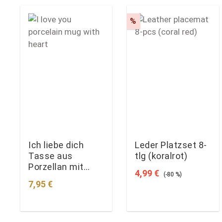
Rabatt
%
Ich liebe dich
Leder Platzset 8-
Tasse aus
tlg (koralrot)
Porzellan mit
Verkaufspreis:
Regulärer Preis:
4,99 €
(-80 %)
Herz
Regulärer Preis:
7,95 €