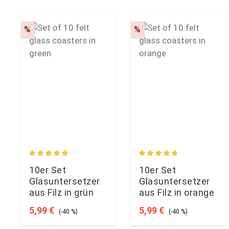
Rabatt
Rabatt
%
%
Durchschnittliche Bewertung von 5 von 5 Sternen
Durchschnittliche Bewe
10er Set
10er Set
Glasuntersetzer
Glasuntersetzer
aus Filz in grün
aus Filz in orange
Verkaufspreis:
Regulärer Preis:
Verkaufspreis:
Regulärer Preis:
5,99 €
5,99 €
(-40 %)
(-40 %)