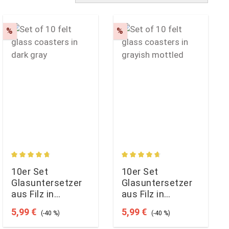
Rabatt
Rabatt
%
%
ung von 4.75 von 5 Sternen
Durchschnittliche Bewertung von 4.75 von 5 Sternen
Durchschnittliche Bewertun
10er Set
10er Set
Glasuntersetzer
Glasuntersetzer
aus Filz in
aus Filz in
dunkelgrau
graumeliert
Verkaufspreis:
Regulärer Preis:
Verkaufspreis:
Regulärer Preis:
5,99 €
5,99 €
(-40 %)
(-40 %)