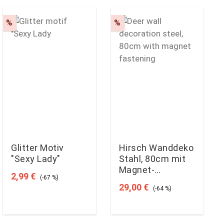
Rabatt
Rabatt
%
%
Glitter Motiv
Hirsch Wanddeko
ung von 4 von 5 Sternen
"Sexy Lady"
Stahl, 80cm mit
Magnet-
Verkaufspreis:
Regulärer Preis:
2,99 €
(-67 %)
Befestigung
Verkaufspreis:
Regulärer Preis:
29,00 €
(-64 %)