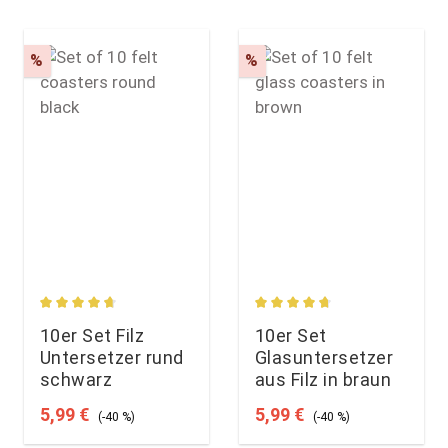
Rabatt
Rabatt
%
%
n
rtung von 4.87 von 5 Sternen
Durchschnittliche Bewertung von 4.87 von 5 Sternen
Durchschnittliche Bewert
10er Set Filz
10er Set
Untersetzer rund
Glasuntersetzer
schwarz
aus Filz in braun
Verkaufspreis:
Regulärer Preis:
Verkaufspreis:
Regulärer Preis:
5,99 €
5,99 €
(-40 %)
(-40 %)