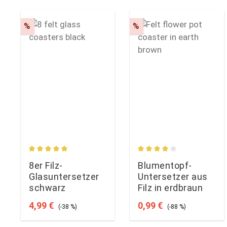
Rabatt
Rabatt
%
%
Durchschnittliche Bewertung von 5 von 5 Sternen
Durchschnittliche Bewe
8er Filz-
Blumentopf-
Glasuntersetzer
Untersetzer aus
schwarz
Filz in erdbraun
Verkaufspreis:
Regulärer Preis:
Verkaufspreis:
Regulärer Preis:
4,99 €
0,99 €
(-38 %)
(-88 %)