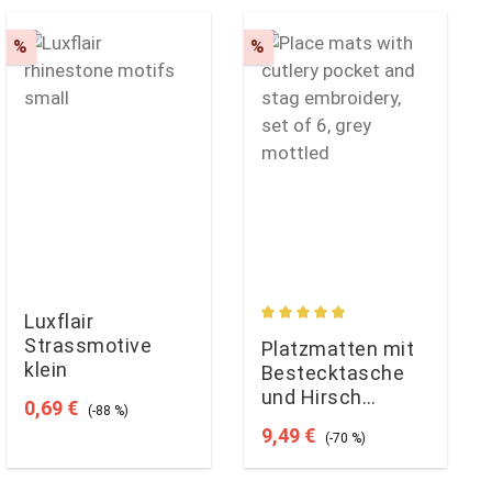
Rabatt
Rabatt
%
%
Luxflair
Durchschnittliche Bewertun
Strassmotive
Platzmatten mit
klein
Bestecktasche
und Hirsch
Verkaufspreis:
Regulärer Preis:
0,69 €
(-88 %)
Einstickung, 6er
Verkaufspreis:
Regulärer Preis:
9,49 €
(-70 %)
Set, graumeliert