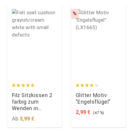
Rabatt
%
n
rtung von 5 von 5 Sternen
Durchschnittliche Bewertung von 4.74 von 5 Sternen
Durchschnittliche Bewert
Filz Sitzkissen 2
Glitter Motiv
farbig zum
"Engelsflügel"
Wenden in
Verkaufspreis:
Regulärer Preis:
2,99 €
(-67 %)
graumeliert und
Regulärer Preis:
Ab
3,99 €
cremeweiß