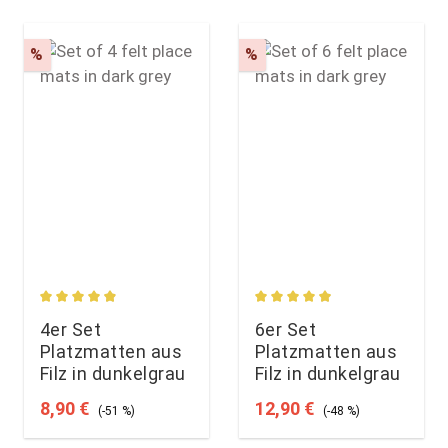
Rabatt
Rabatt
%
%
rtung von 4.67 von 5 Sternen
Durchschnittliche Bewertung von 4.88 von 5 Sternen
Durchschnittliche Bewert
4er Set
6er Set
Platzmatten aus
Platzmatten aus
Filz in dunkelgrau
Filz in dunkelgrau
Verkaufspreis:
Regulärer Preis:
Verkaufspreis:
Regulärer Preis:
8,90 €
12,90 €
(-51 %)
(-48 %)