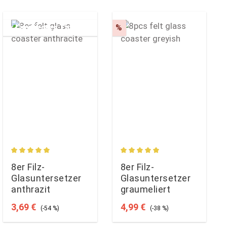
Rabatt
★
Limitiertes Tagesangebot
%
-54%
ung von 4.88 von 5 Sternen
Durchschnittliche Bewertung von 5 von 5 Sternen
Durchschnittliche Bewertun
8er Filz-
8er Filz-
Glasuntersetzer
Glasuntersetzer
anthrazit
graumeliert
Verkaufspreis:
Regulärer Preis:
Verkaufspreis:
Regulärer Preis:
3,69 €
4,99 €
(-54 %)
(-38 %)