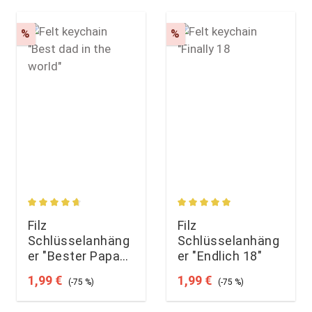
Rabatt
Rabatt
%
%
rtung von 4.5 von 5 Sternen
Durchschnittliche Bewertung von 4.69 von 5 Sternen
Durchschnittliche Bewert
Filz
Filz
Schlüsselanhäng
Schlüsselanhäng
er "Bester Papa
er "Endlich 18"
der Welt"
Verkaufspreis:
Regulärer Preis:
Verkaufspreis:
Regulärer Preis:
1,99 €
1,99 €
(-75 %)
(-75 %)