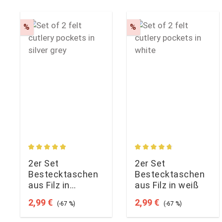
Rabatt
Rabatt
%
%
Durchschnittliche Bewertung von 5 von 5 Sternen
Durchschnittliche Bewe
2er Set
2er Set
Bestecktaschen
Bestecktaschen
aus Filz in
aus Filz in weiß
silbergrau
Verkaufspreis:
Regulärer Preis:
Verkaufspreis:
Regulärer Preis:
2,99 €
2,99 €
(-67 %)
(-67 %)