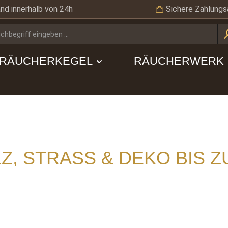
nd innerhalb von 24h
Sichere Zahlungs
RÄUCHERKEGEL
RÄUCHERWERK
Z, STRASS & DEKO BIS Z