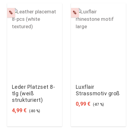
Rabatt
Rabatt
%
%
Leder Platzset 8-
Luxflair
tlg (weiß
Strassmotiv groß
strukturiert)
Verkaufspreis:
Regulärer Preis:
0,99 €
(-87 %)
Verkaufspreis:
Regulärer Preis:
4,99 €
(-80 %)