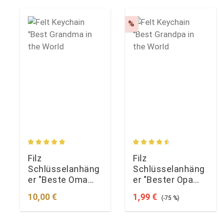
Rabatt
%
Durchschnittliche Bewertung von 5 von 5 Sternen
Durchschnittliche Bewe
Filz
Filz
Schlüsselanhäng
Schlüsselanhäng
er "Beste Oma
er "Bester Opa
der Welt"
der Welt"
Regulärer Preis:
Verkaufspreis:
Regulärer Preis:
10,00 €
1,99 €
(-75 %)