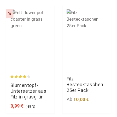
Rabatt
%
Filz
rtung von 4 von 5 Sternen
Durchschnittliche Bewertung von 4 von 5 Sternen
Bestecktaschen
Blumentopf-
25er Pack
Untersetzer aus
Filz in grasgrün
Regulärer Preis:
Ab
10,00 €
Verkaufspreis:
Regulärer Preis:
0,99 €
(-88 %)