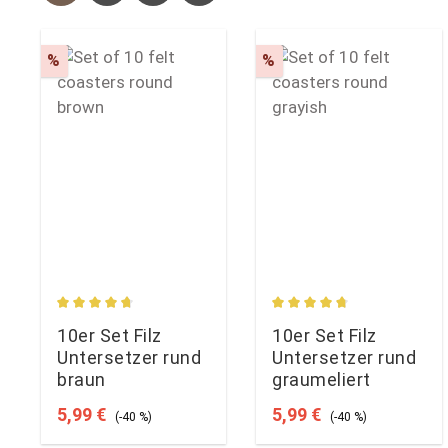
Rabatt
Rabatt
%
%
Durchschnittliche Bewertung von 4.87 von 5 Sterne
Durchschnittliche Bewe
10er Set Filz
10er Set Filz
Untersetzer rund
Untersetzer rund
braun
graumeliert
Verkaufspreis:
Regulärer Preis:
Verkaufspreis:
Regulärer Preis:
5,99 €
5,99 €
(-40 %)
(-40 %)