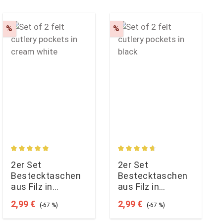
Rabatt
Rabatt
%
%
ung von 5 von 5 Sternen
Durchschnittliche Bewertung von 5 von 5 Sternen
Durchschnittliche Bewertun
2er Set
2er Set
Bestecktaschen
Bestecktaschen
aus Filz in
aus Filz in
cremeweiß
schwarz
Verkaufspreis:
Regulärer Preis:
Verkaufspreis:
Regulärer Preis:
2,99 €
2,99 €
(-67 %)
(-67 %)