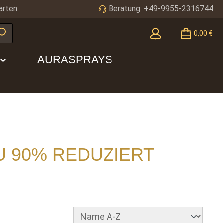
arten
Beratung: +49-9955-2316744
0,00 €
AURASPRAYS
U 90% REDUZIERT