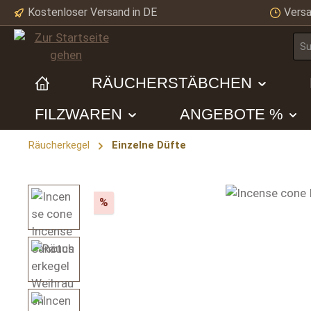
Kostenloser Versand in DE
Versa
m Hauptinhalt springen
Zur Suche springen
Zur Hauptnavigation springen
RÄUCHERSTÄBCHEN
FILZWAREN
ANGEBOTE %
Räucherkegel
Einzelne Düfte
Bildergalerie überspringen
Rabatt
%