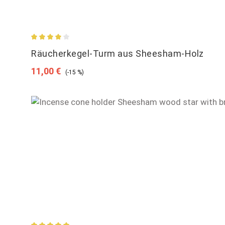
Durchschnittliche Bewertung von 4 von 5 Sternen
Räucherkegel-Turm aus Sheesham-Holz
Verkaufspreis:
Regulärer Preis:
11,00 €
(-15 %)