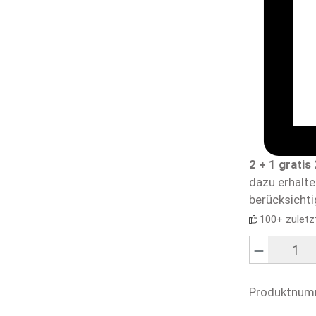
2 + 1 gratis
dazu erhalt
berücksichti
100+ zuletz
Produkt Anzahl
Produktnum