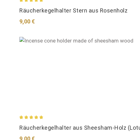
Durchschnittliche Bewertung von 5 von 5 Sternen
Räucherkegelhalter Stern aus Rosenholz
Regulärer Preis:
9,00 €
Durchschnittliche Bewertung von 5 von 5 Sternen
Räucherkegelhalter aus Sheesham-Holz (Lot
Regulärer Preis:
9,00 €