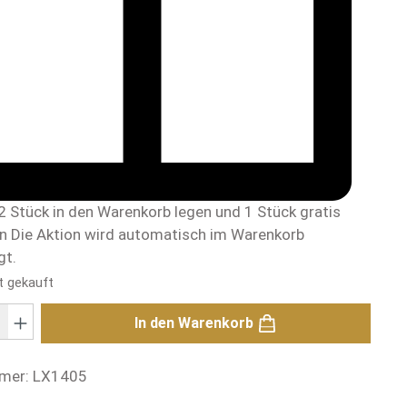
2 Stück in den Warenkorb legen und 1 Stück gratis
en
Die Aktion wird automatisch im Warenkorb
gt.
t gekauft
: Gib den gewünschten Wert ein oder benutze die Schaltflächen um di
In den Warenkorb
mer:
LX1405