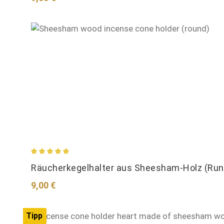
Durchschnittliche Bewertung von 5 von 5 Sternen
Räucherkegelhalter aus Sheesham-Holz (Run
Regulärer Preis:
9,00 €
Tipp