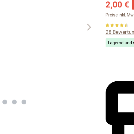
Verkaufsprei
2,00 €
Preise inkl. M
Durchschnitt
28 Bewertu
Lagernd und s