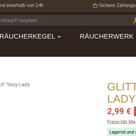
nd innerhalb von 24h
Sichere Zahlungs
RÄUCHERKEGEL
RÄUCHERWERK
GLIT
LADY
Verkaufsprei
2,99 €
Preise inkl. M
Lagernd und s