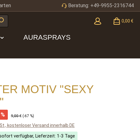
arten
Beratung: +49-9955-2316744
0,00 €
AURASPRAYS
TER MOTIV "SEXY
"
s:
%
Regulärer Preis:
9,00 €
(-67 %)
wSt., kostenloser Versand innerhalb DE
ofort verfügbar, Lieferzeit: 1-3 Tage