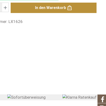
: Gib den gewünschten Wert ein oder benutze die Schaltflächen um di
In den Warenkorb
mer:
LX1626