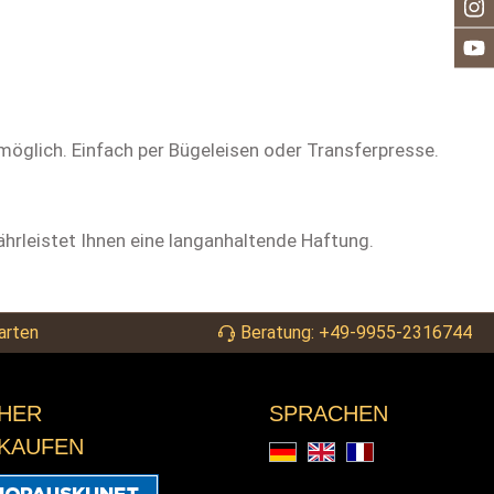
möglich. Einfach per Bügeleisen oder Transferpresse.
ährleistet Ihnen eine langanhaltende Haftung.
arten
Beratung: +49-9955-2316744
CHER
SPRACHEN
NKAUFEN
Deutsch
English
Français