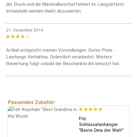
der Druck und die Materialbeschaffenheit im Langzeittest
entwickeln werden bleibt abzuwarten.
21. Dezember 2014
Bewertung mit 4 von 5 Sternen
Artikel entspricht meinen Vorstellungen. Gutes Preis -
Leistungs Verhältnis. Ordentlich verarbeitet. Weitere
Bewertung folgt sobald der Beschenkte ihn benutzt hat.
Produktgalerie überspringen
Passendes Zubehör
Durchschnittliche Bewertung
Filz
Schlüsselanhänger
"Beste Oma der Welt"