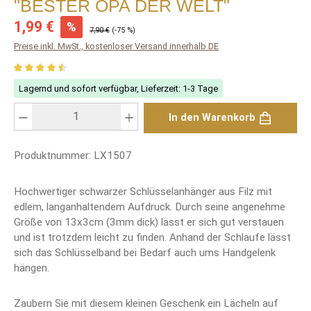
"BESTER OPA DER WELT"
Verkaufspreis:
1,99 €
%
Regulärer Preis:
7,90 €
(-75 %)
Preise inkl. MwSt., kostenloser Versand innerhalb DE
Durchschnittliche Bewertung von 4.5 von 5 Sternen
Lagernd und sofort verfügbar, Lieferzeit: 1-3 Tage
Produkt Anzahl: Gib den gewünschten Wert ein oder benutze die Schaltfläch
In den Warenkorb
Produktnummer:
LX1507
Hochwertiger schwarzer Schlüsselanhänger aus Filz mit
edlem, langanhaltendem Aufdruck. Durch seine angenehme
Größe von 13x3cm (3mm dick) lässt er sich gut verstauen
und ist trotzdem leicht zu finden. Anhand der Schlaufe lässt
sich das Schlüsselband bei Bedarf auch ums Handgelenk
hängen.
Zaubern Sie mit diesem kleinen Geschenk ein Lächeln auf