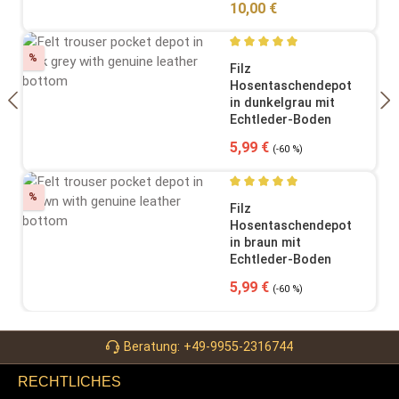
Regulärer Preis:
10,00 €
Rabatt
%
Durchschnittliche Bewertung
Filz
Hosentaschendepot
in dunkelgrau mit
Echtleder-Boden
Verkaufspreis:
Regulärer Preis:
5,99 €
(-60 %)
Rabatt
%
Durchschnittliche Bewertung
Filz
Hosentaschendepot
in braun mit
Echtleder-Boden
Verkaufspreis:
Regulärer Preis:
5,99 €
(-60 %)
Beratung: +49-9955-2316744
RECHTLICHES