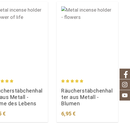
chschnittliche Bewertung von 5 von 5 Sternen
Durchschnittliche Bewertung vo
cherstäbchenhal
Räucherstäbchenhal
 aus Metall -
ter aus Metall -
me des Lebens
Blumen
lärer Preis:
Regulärer Preis:
5 €
6,95 €