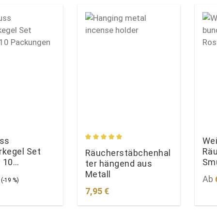
uss
Wei
Durchschnittliche Bewertung von 5 
kegel Set
Räu
Räucherstäbchenhal
- 10
Smu
ter hängend aus
gen
Metall
preis:
Regulärer Preis:
Regu
Ab
(-19 %)
Regulärer Preis:
7,95 €