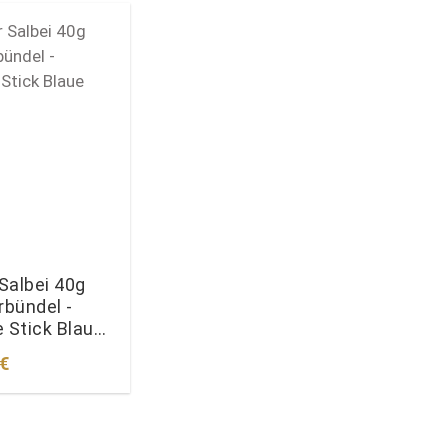
Salbei 40g
bündel -
 Stick Blaue
r Preis:
 €