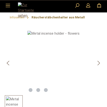
Zum Hauptinhalt springen
Infoseiten
Räucherstäbchenhalter aus Metall
Bildergalerie überspringen