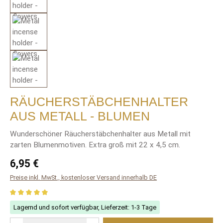
RÄUCHERSTÄBCHENHALTER
AUS METALL - BLUMEN
Wunderschöner Räucherstäbchenhalter aus Metall mit
zarten Blumenmotiven. Extra groß mit 22 x 4,5 cm.
Regulärer Preis:
6,95 €
Preise inkl. MwSt., kostenloser Versand innerhalb DE
Durchschnittliche Bewertung von 5 von 5 Sternen
Lagernd und sofort verfügbar, Lieferzeit: 1-3 Tage
Produkt Anzahl: Gib den gewünschten Wert ein oder benutze die Schaltfläch