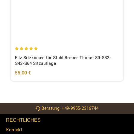
Durchschnittliche Bewertung von 5 von 5 Sternen
Filz Sitzkissen für Stuhl Breuer Thonet 80-S32-
S43-S64 Sitzauflage
Regulärer Preis:
55,00 €
Beratung: +49-9955-2316744
RECHTLICHES
Kontakt