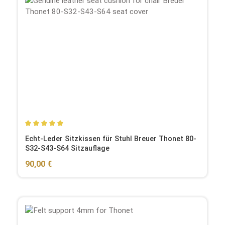
Durchschnittliche Bewertung von 5 von 5 Sternen
Echt-Leder Sitzkissen für Stuhl Breuer Thonet 80-
S32-S43-S64 Sitzauflage
Regulärer Preis:
90,00 €