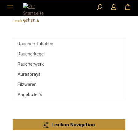
Zum Hauptinhalt springen
Lexikon
A
Räucherstäbchen
Räucherkegel
Räucherwerk
Aurasprays
Filzwaren
Angebote %
Lexikon Navigation