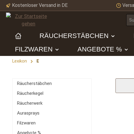
Kostenloser Versand in DE
Versa
m Hauptinhalt springen
Zur Suche springen
Zur Hauptnavigation springen
RÄUCHERSTÄBCHEN
FILZWAREN
ANGEBOTE %
Lexikon
E
Räucherstäbchen
Räucherkegel
Räucherwerk
Aurasprays
Filzwaren
Angebote %