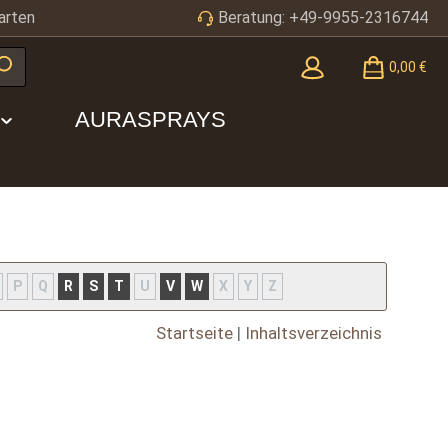
arten
Beratung: +49-9955-2316744
0,00 €
AURASPRAYS
P
Q
R
S
T
U
V
W
X
Y
Z
Startseite
|
Inhaltsverzeichnis