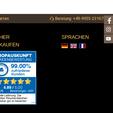
arten
Beratung: +49-9955-2316744
CHER
SPRACHEN
NKAUFEN
Deutsch
English
Français