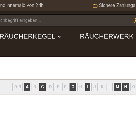
nd innerhalb von 24h
Sichere Zahlungs
RÄUCHERKEGEL
RÄUCHERWERK
0-9
A
B
C
D
E
F
G
H
I
J
K
L
M
N
O