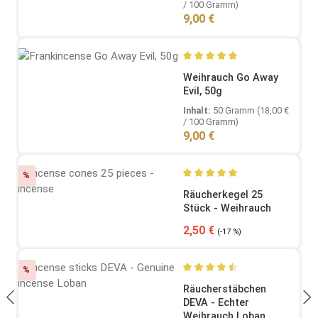
/ 100 Gramm)
Regulärer Preis:
9,00 €
Durchschnittliche Bewertung
Weihrauch Go Away
Evil, 50g
Inhalt:
50 Gramm
(18,00 €
/ 100 Gramm)
Regulärer Preis:
9,00 €
Rabatt
%
Durchschnittliche Bewertung
Räucherkegel 25
Stück - Weihrauch
Verkaufspreis:
Regulärer Preis:
2,50 €
(-17 %)
Rabatt
%
Durchschnittliche Bewertung
Räucherstäbchen
DEVA - Echter
Weihrauch Loban