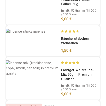
Salbei, 50g
Inhalt:
50 Gramm
(18,00 €
/ 100 Gramm)
Regulärer Preis:
9,00 €
Durchschnittliche Bewertung
Räucherstäbchen
Weihrauch
Regulärer Preis:
1,50 €
Durchschnittliche Bewertung
Farbiger Weihrauch-
Mix 50g in Premium
Qualität
Inhalt:
50 Gramm
(18,00 €
/ 100 Gramm)
Regulärer Preis:
9,00 €