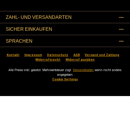
ZAHL- UND VERSANDARTEN
SICHER EINKAUFEN
SPRACHEN
Kontakt
Impressum
Datenschutz
AGB
Versand und Zahlung
Widerrufsrecht
Widerruf ausüben
Alle Preise inkl. gesetzl. Mehrwertsteuer zzgl.
Versandkosten
wenn nicht anders
angegeben.
Cookie Settings