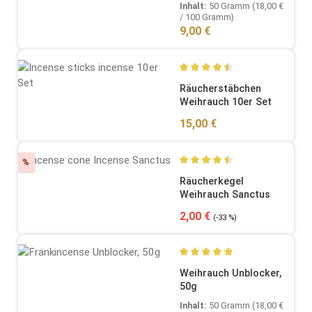
Inhalt:
50 Gramm
(18,00 €
/ 100 Gramm)
Regulärer Preis:
9,00 €
Durchschnittliche Bewertung
Räucherstäbchen
Weihrauch 10er Set
Regulärer Preis:
15,00 €
Rabatt
%
Durchschnittliche Bewertung
Räucherkegel
Weihrauch Sanctus
Verkaufspreis:
Regulärer Preis:
2,00 €
(-33 %)
Durchschnittliche Bewertung
Weihrauch Unblocker,
50g
Inhalt:
50 Gramm
(18,00 €