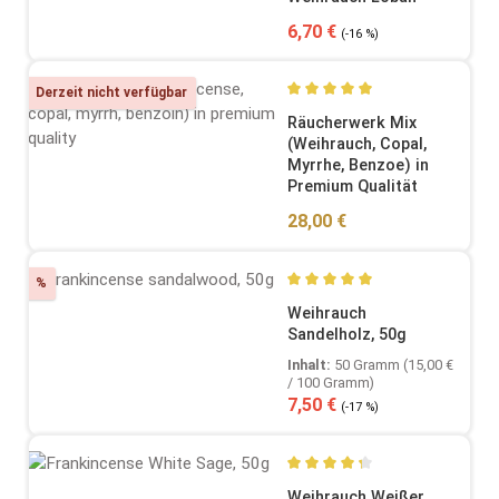
Verkaufspreis:
Regulärer Preis:
6,70 €
(-16 %)
Derzeit nicht verfügbar
Durchschnittliche Bewertung
Räucherwerk Mix
(Weihrauch, Copal,
Myrrhe, Benzoe) in
Premium Qualität
Regulärer Preis:
28,00 €
Rabatt
%
Durchschnittliche Bewertung
Weihrauch
Sandelholz, 50g
Inhalt:
50 Gramm
(15,00 €
/ 100 Gramm)
Verkaufspreis:
Regulärer Preis:
7,50 €
(-17 %)
Durchschnittliche Bewertung
Weihrauch Weißer