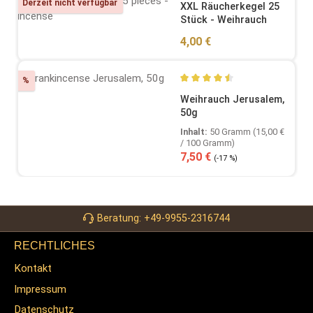
Derzeit nicht verfügbar
XXL Räucherkegel 25
Stück - Weihrauch
Regulärer Preis:
4,00 €
Rabatt
%
Durchschnittliche Bewertung
Weihrauch Jerusalem,
50g
Inhalt:
50 Gramm
(15,00 €
/ 100 Gramm)
Verkaufspreis:
Regulärer Preis:
7,50 €
(-17 %)
Beratung: +49-9955-2316744
RECHTLICHES
Kontakt
Impressum
Datenschutz