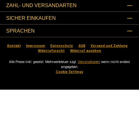
ZAHL- UND VERSANDARTEN
SICHER EINKAUFEN
SPRACHEN
Kontakt
Impressum
Datenschutz
AGB
Versand und Zahlung
Widerrufsrecht
Widerruf ausüben
Alle Preise inkl. gesetzl. Mehrwertsteuer zzgl.
Versandkosten
wenn nicht anders
angegeben.
Cookie Settings