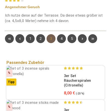
Bewertung mit 4 von 5 Sternen
Angenehmer Geruch
Ich nutze diese auf der Terrasse. Da diese etwas größer ist
(ca. 4,5x8,0 Meter) nehme ich 4 davon.
Seite
Seite
Seite
Seite
Seite
1
2
3
4
5
Produktgalerie überspringen
Passendes Zubehör
Rabatt
%
Durchschnittliche Bewertung
3er Set
Räucherspiralen
Tipp
(Citronella)
Verkaufspreis:
Regulärer Preis:
8,00 €
(-20 %)
Rabatt
%
Durchschnittliche Bewertung
3er