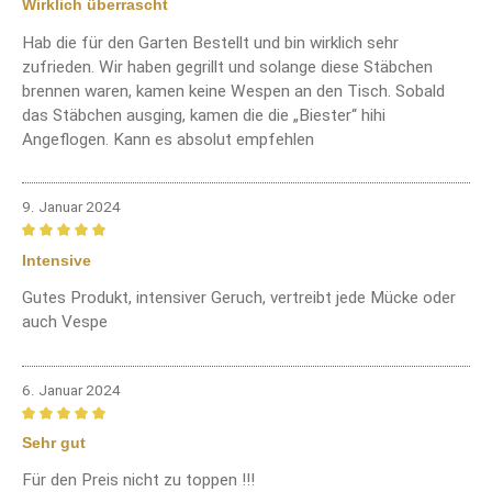
Wirklich überrascht
Hab die für den Garten Bestellt und bin wirklich sehr
zufrieden. Wir haben gegrillt und solange diese Stäbchen
brennen waren, kamen keine Wespen an den Tisch. Sobald
das Stäbchen ausging, kamen die die „Biester“ hihi
Angeflogen. Kann es absolut empfehlen
9. Januar 2024
Bewertung mit 5 von 5 Sternen
Intensive
Gutes Produkt, intensiver Geruch, vertreibt jede Mücke oder
auch Vespe
6. Januar 2024
Bewertung mit 5 von 5 Sternen
Sehr gut
Für den Preis nicht zu toppen !!!