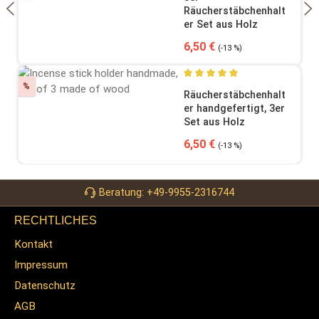
Räucherstäbchenhalt
er Set aus Holz
Verkaufspreis:
Regulärer Preis:
6,50 €
(-13 %)
Rabatt
%
Durchschnittliche Bewertung
Räucherstäbchenhalt
er handgefertigt, 3er
Set aus Holz
Verkaufspreis:
Regulärer Preis:
6,50 €
(-13 %)
Beratung: +49-9955-2316744
RECHTLICHES
Kontakt
Impressum
Datenschutz
AGB