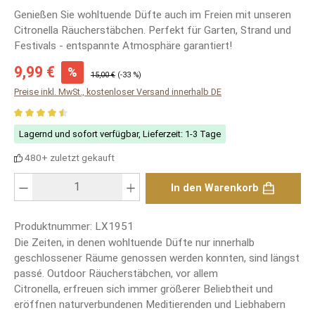
Genießen Sie wohltuende Düfte auch im Freien mit unseren
Citronella Räucherstäbchen. Perfekt für Garten, Strand und
Festivals - entspannte Atmosphäre garantiert!
Verkaufspreis:
9,99 €
%
Regulärer Preis:
15,00 €
(-33 %)
Preise inkl. MwSt., kostenloser Versand innerhalb DE
Durchschnittliche Bewertung von 4.49 von 5 Sternen
Lagernd und sofort verfügbar, Lieferzeit: 1-3 Tage
480+ zuletzt gekauft
Produkt Anzahl: Gib den gewünschten Wert ein oder benutze die Schaltfläch
In den Warenkorb
Produktnummer:
LX1951
Die Zeiten, in denen wohltuende Düfte nur innerhalb
geschlossener Räume genossen werden konnten, sind längst
passé. Outdoor Räucherstäbchen, vor allem
Citronella, erfreuen sich immer größerer Beliebtheit und
eröffnen naturverbundenen Meditierenden und Liebhabern