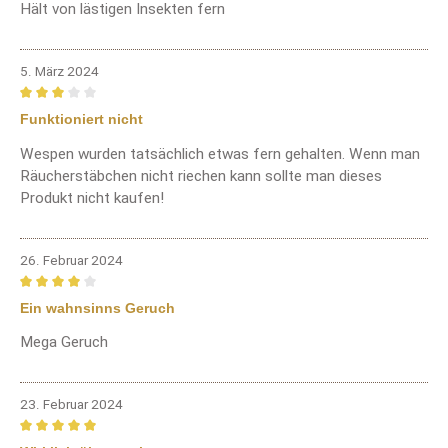
Hält von lästigen Insekten fern
5. März 2024
Bewertung mit 3 von 5 Sternen
Funktioniert nicht
Wespen wurden tatsächlich etwas fern gehalten. Wenn man
Räucherstäbchen nicht riechen kann sollte man dieses
Produkt nicht kaufen!
26. Februar 2024
Bewertung mit 4 von 5 Sternen
Ein wahnsinns Geruch
Mega Geruch
23. Februar 2024
Bewertung mit 5 von 5 Sternen