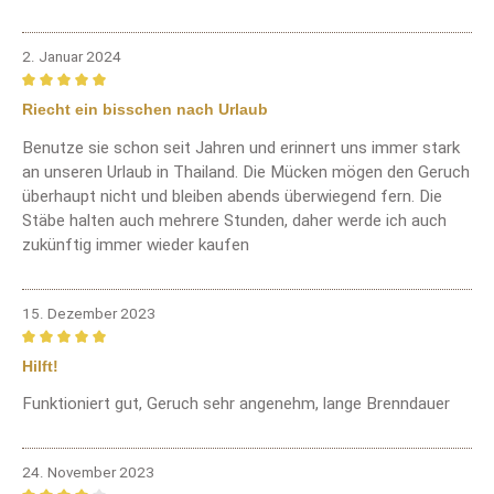
2. Januar 2024
Bewertung mit 5 von 5 Sternen
Riecht ein bisschen nach Urlaub
Benutze sie schon seit Jahren und erinnert uns immer stark
an unseren Urlaub in Thailand. Die Mücken mögen den Geruch
überhaupt nicht und bleiben abends überwiegend fern. Die
Stäbe halten auch mehrere Stunden, daher werde ich auch
zukünftig immer wieder kaufen
15. Dezember 2023
Bewertung mit 5 von 5 Sternen
Hilft!
Funktioniert gut, Geruch sehr angenehm, lange Brenndauer
24. November 2023