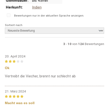
Glimmdauer:
bis 45min
Herkunft:
Indien
Bewertungen nur in der aktuellen Sprache anzeigen.
Sortiert nach
3
-
10
von
124
Bewertungen
20. April 2024
Bewertung mit 3 von 5 Sternen
Ok
Vertreibt die Viecher, brennt nur schlecht ab
21. März 2024
Bewertung mit 5 von 5 Sternen
Macht was es soll