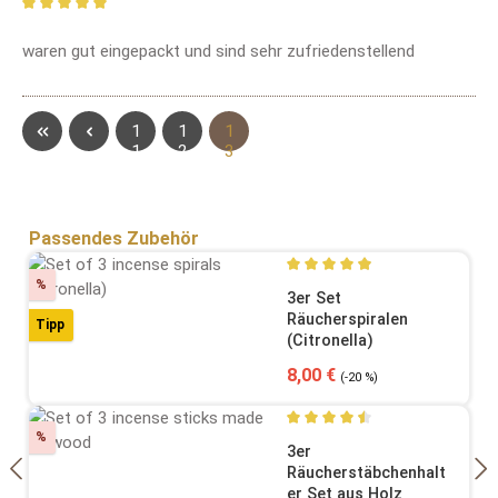
Bewertung mit 5 von 5 Sternen
waren gut eingepackt und sind sehr zufriedenstellend
Seite
Seite
Seite
1
1
1
1
2
3
Produktgalerie überspringen
Passendes Zubehör
Rabatt
%
Durchschnittliche Bewertung
3er Set
Räucherspiralen
Tipp
(Citronella)
Verkaufspreis:
Regulärer Preis:
8,00 €
(-20 %)
Rabatt
%
Durchschnittliche Bewertung
3er
Räucherstäbchenhalt
er Set aus Holz