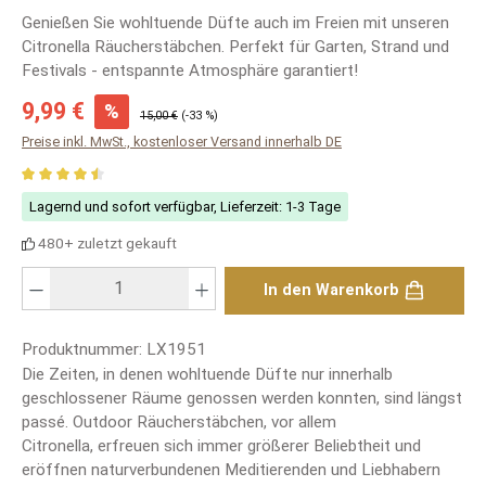
Genießen Sie wohltuende Düfte auch im Freien mit unseren
Citronella Räucherstäbchen. Perfekt für Garten, Strand und
Festivals - entspannte Atmosphäre garantiert!
Verkaufspreis:
9,99 €
%
Regulärer Preis:
15,00 €
(-33 %)
Preise inkl. MwSt., kostenloser Versand innerhalb DE
Durchschnittliche Bewertung von 4.49 von 5 Sternen
Lagernd und sofort verfügbar, Lieferzeit: 1-3 Tage
480+ zuletzt gekauft
Produkt Anzahl: Gib den gewünschten Wert ein oder benutze die Schaltfläch
In den Warenkorb
Produktnummer:
LX1951
Die Zeiten, in denen wohltuende Düfte nur innerhalb
geschlossener Räume genossen werden konnten, sind längst
passé. Outdoor Räucherstäbchen, vor allem
Citronella, erfreuen sich immer größerer Beliebtheit und
eröffnen naturverbundenen Meditierenden und Liebhabern