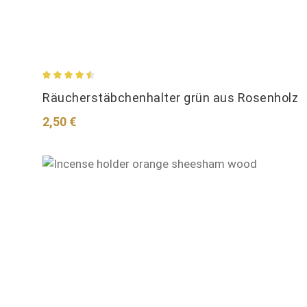
Durchschnittliche Bewertung von 4.62 von 5 Stern
Räucherstäbchenhalter grün aus Rosenholz
Regulärer Preis:
2,50 €