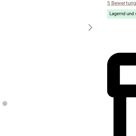
Durchschnitt
5 Bewertun
Lagernd und s