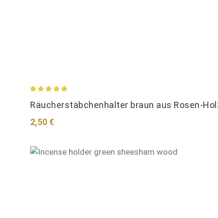
Durchschnittliche Bewertung von 4.89 von 5 Stern
Räucherstäbchenhalter braun aus Rosen-Holz
Regulärer Preis:
2,50 €