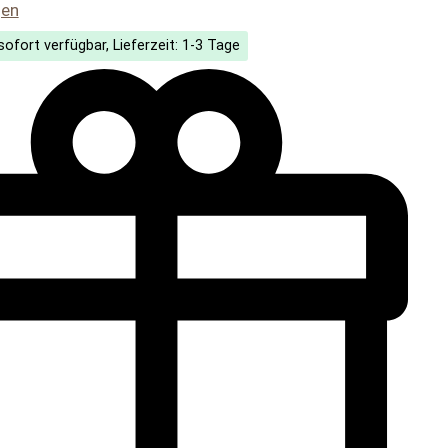
liche Bewertung von 5 von 5 Sternen
gen
ofort verfügbar, Lieferzeit: 1-3 Tage