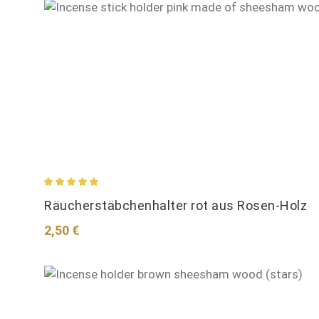
Durchschnittliche Bewertung von 5 von 5 Sternen
Räucherstäbchenhalter rot aus Rosen-Holz
Regulärer Preis:
2,50 €