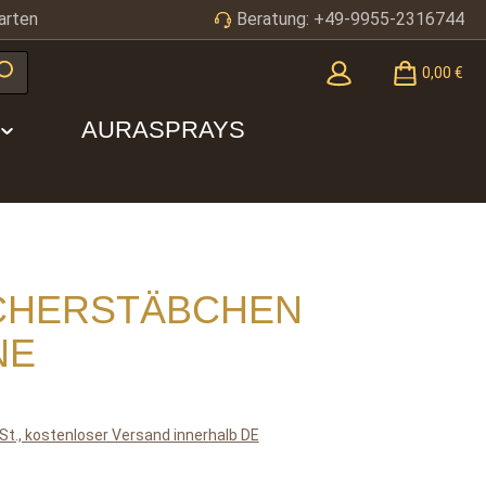
arten
Beratung: +49-9955-2316744
0,00 €
AURASPRAYS
CHERSTÄBCHEN
NE
is:
wSt., kostenloser Versand innerhalb DE