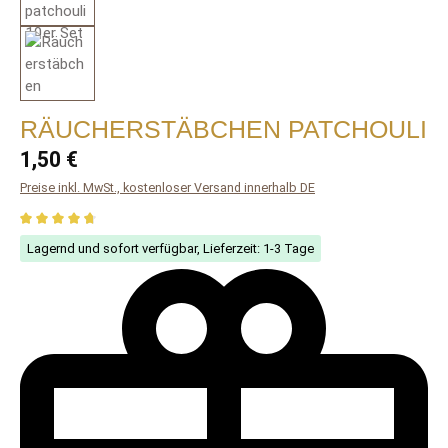
RÄUCHERSTÄBCHEN PATCHOULI
Regulärer Preis:
1,50 €
Preise inkl. MwSt., kostenloser Versand innerhalb DE
Durchschnittliche Bewertung von 4.82 von 5 Sternen
Lagernd und sofort verfügbar, Lieferzeit: 1-3 Tage