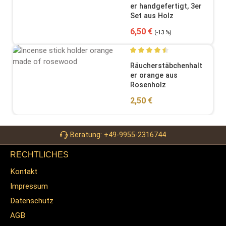
er handgefertigt, 3er
Set aus Holz
Verkaufspreis:
Regulärer Preis:
6,50 €
(-13 %)
Durchschnittliche Bewertung
Räucherstäbchenhalt
er orange aus
Rosenholz
Regulärer Preis:
2,50 €
Beratung: +49-9955-2316744
RECHTLICHES
Kontakt
Impressum
Datenschutz
AGB