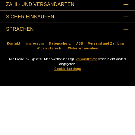
ZAHL- UND VERSANDARTEN
SICHER EINKAUFEN
SPRACHEN
Kontakt
Impressum
Datenschutz
AGB
Versand und Zahlung
Widerrufsrecht
Widerruf ausüben
Alle Preise inkl. gesetzl. Mehrwertsteuer zzgl.
Versandkosten
wenn nicht anders
angegeben.
Cookie Settings