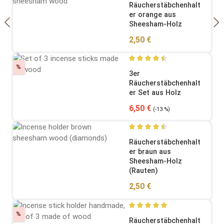
Durchschnittliche Bewertung
Räucherstäbchenhalt
er orange aus
Sheesham-Holz
Regulärer Preis:
2,50 €
Rabatt
%
Durchschnittliche Bewertung
3er
Räucherstäbchenhalt
er Set aus Holz
Verkaufspreis:
Regulärer Preis:
6,50 €
(-13 %)
Durchschnittliche Bewertung
Räucherstäbchenhalt
er braun aus
Sheesham-Holz
(Rauten)
Regulärer Preis:
2,50 €
Rabatt
%
Durchschnittliche Bewertung
Räucherstäbchenhalt