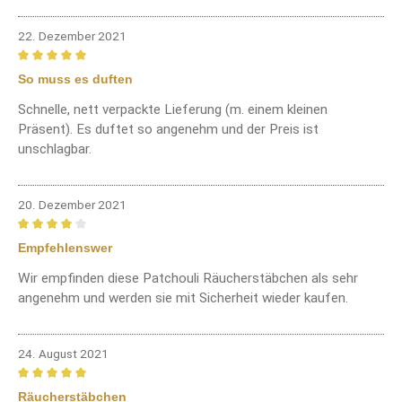
22. Dezember 2021
Bewertung mit 5 von 5 Sternen
So muss es duften
Schnelle, nett verpackte Lieferung (m. einem kleinen
Präsent). Es duftet so angenehm und der Preis ist
unschlagbar.
20. Dezember 2021
Bewertung mit 4 von 5 Sternen
Empfehlenswer
Wir empfinden diese Patchouli Räucherstäbchen als sehr
angenehm und werden sie mit Sicherheit wieder kaufen.
24. August 2021
Bewertung mit 5 von 5 Sternen
Räucherstäbchen