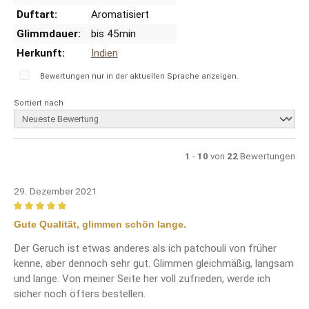
Duftart:
Aromatisiert
Glimmdauer:
bis 45min
Herkunft:
Indien
Bewertungen nur in der aktuellen Sprache anzeigen.
Sortiert nach
1
-
10
von
22
Bewertungen
29. Dezember 2021
Bewertung mit 5 von 5 Sternen
Gute Qualität, glimmen schön lange.
Der Geruch ist etwas anderes als ich patchouli von früher
kenne, aber dennoch sehr gut. Glimmen gleichmäßig, langsam
und lange. Von meiner Seite her voll zufrieden, werde ich
sicher noch öfters bestellen.