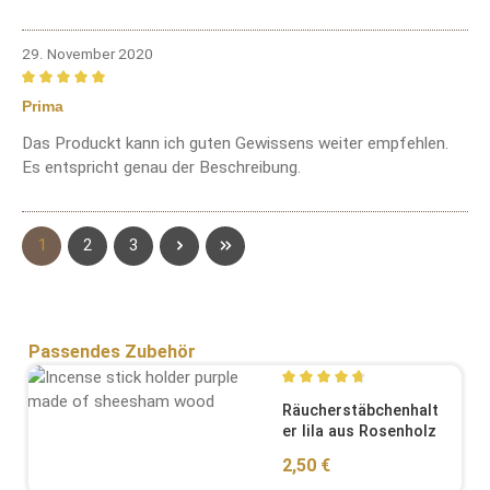
29. November 2020
Bewertung mit 5 von 5 Sternen
Prima
Das Produckt kann ich guten Gewissens weiter empfehlen.
Es entspricht genau der Beschreibung.
Seite
Seite
Seite
1
2
3
Produktgalerie überspringen
Passendes Zubehör
Durchschnittliche Bewertung
Räucherstäbchenhalt
er lila aus Rosenholz
Regulärer Preis:
2,50 €