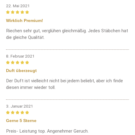
22. Mai 2021
Bewertung mit 5 von 5 Sternen
Wirklich Premium!
Riechen sehr gut, verglühen gleichmäßig. Jedes Stäbchen hat
die gleiche Qualität.
8. Februar 2021
Bewertung mit 5 von 5 Sternen
Duft überzeugt
Der Duft ist vielleicht nicht bei jedem beliebt, aber ich finde
diesen immer wieder toll.
3. Januar 2021
Bewertung mit 5 von 5 Sternen
Gerne 5 Sterne
Preis- Leistung top. Angenehmer Geruch.