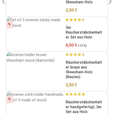
Sheesham-Holz
Regulärer Preis:
2,50 €
Rabatt
%
Durchschnittliche Bewertung
3er
Räucherstäbchenhalt
er Set aus Holz
Verkaufspreis:
Regulärer Preis:
6,50 €
(-13 %)
Durchschnittliche Bewertung
Räucherstäbchenhalt
er braun aus
Sheesham-Holz
(Rauten)
Regulärer Preis:
2,50 €
Rabatt
%
Durchschnittliche Bewertung
Räucherstäbchenhalt
er handgefertigt, 3er
Set aus Holz