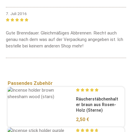
7. Juli 2016
Bewertung mit 5 von 5 Sternen
Gute Brenndauer. Gleichmäßiges Abbrennen. Riecht auch
genau nach dem was auf der Verpackung angegeben ist. Ich
bestelle bei keinem anderen Shop mehr!
Produktgalerie überspringen
Passendes Zubehör
Durchschnittliche Bewertung
Räucherstäbchenhalt
er braun aus Rosen-
Holz (Sterne)
Regulärer Preis:
2,50 €