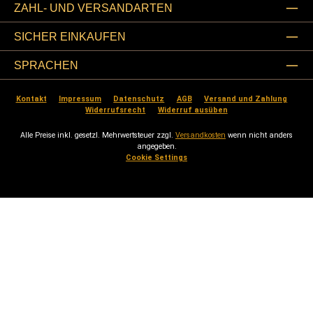
ZAHL- UND VERSANDARTEN
SICHER EINKAUFEN
SPRACHEN
Kontakt
Impressum
Datenschutz
AGB
Versand und Zahlung
Widerrufsrecht
Widerruf ausüben
Alle Preise inkl. gesetzl. Mehrwertsteuer zzgl.
Versandkosten
wenn nicht anders
angegeben.
Cookie Settings