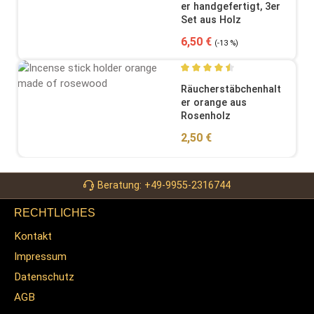
er handgefertigt, 3er
Set aus Holz
Verkaufspreis:
Regulärer Preis:
6,50 €
(-13 %)
Durchschnittliche Bewertung
Räucherstäbchenhalt
er orange aus
Rosenholz
Regulärer Preis:
2,50 €
Beratung: +49-9955-2316744
RECHTLICHES
Kontakt
Impressum
Datenschutz
AGB