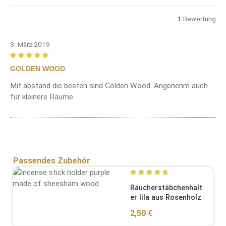
1
Bewertung
3. März 2019
Bewertung mit 5 von 5 Sternen
GOLDEN WOOD
Mit abstand die besten sind Golden Wood. Angenehm auch
für kleinere Räume.
Produktgalerie überspringen
Passendes Zubehör
Durchschnittliche Bewertung
Räucherstäbchenhalt
er lila aus Rosenholz
Regulärer Preis:
2,50 €