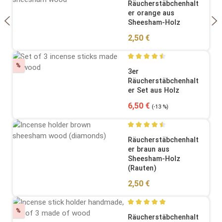
Räucherstäbchenhalt
er orange aus
Sheesham-Holz
Regulärer Preis:
2,50 €
Rabatt
%
Durchschnittliche Bewertung
3er
Räucherstäbchenhalt
er Set aus Holz
Verkaufspreis:
Regulärer Preis:
6,50 €
(-13 %)
Durchschnittliche Bewertung
Räucherstäbchenhalt
er braun aus
Sheesham-Holz
(Rauten)
Regulärer Preis:
2,50 €
Rabatt
%
Durchschnittliche Bewertung
Räucherstäbchenhalt