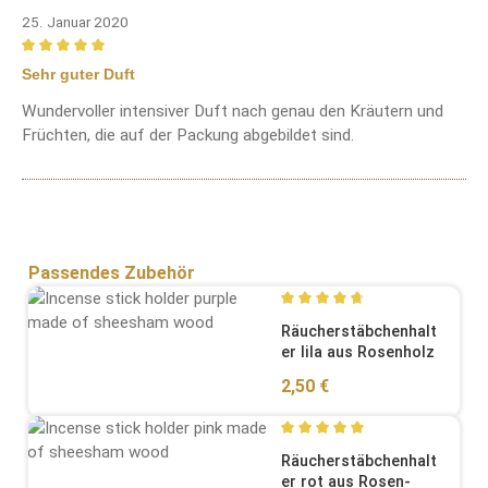
25. Januar 2020
Bewertung mit 5 von 5 Sternen
Sehr guter Duft
Wundervoller intensiver Duft nach genau den Kräutern und
Früchten, die auf der Packung abgebildet sind.
Produktgalerie überspringen
Passendes Zubehör
Durchschnittliche Bewertung
Räucherstäbchenhalt
er lila aus Rosenholz
Regulärer Preis:
2,50 €
Durchschnittliche Bewertung
Räucherstäbchenhalt
er rot aus Rosen-