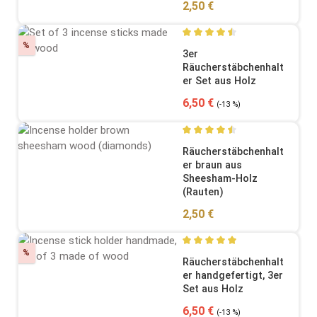
Regulärer Preis:
2,50 €
Rabatt
%
Durchschnittliche Bewertung
3er
Räucherstäbchenhalt
er Set aus Holz
Verkaufspreis:
Regulärer Preis:
6,50 €
(-13 %)
Durchschnittliche Bewertung
Räucherstäbchenhalt
er braun aus
Sheesham-Holz
(Rauten)
Regulärer Preis:
2,50 €
Rabatt
%
Durchschnittliche Bewertung
Räucherstäbchenhalt
er handgefertigt, 3er
Set aus Holz
Verkaufspreis:
Regulärer Preis:
6,50 €
(-13 %)