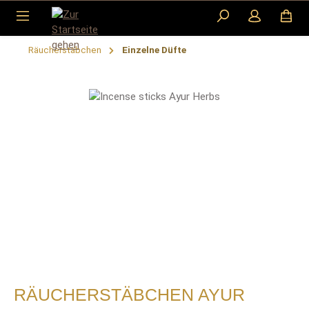
Zum Hauptinhalt springen
Räucherstäbchen
Einzelne Düfte
Bildergalerie überspringen
RÄUCHERSTÄBCHEN AYUR