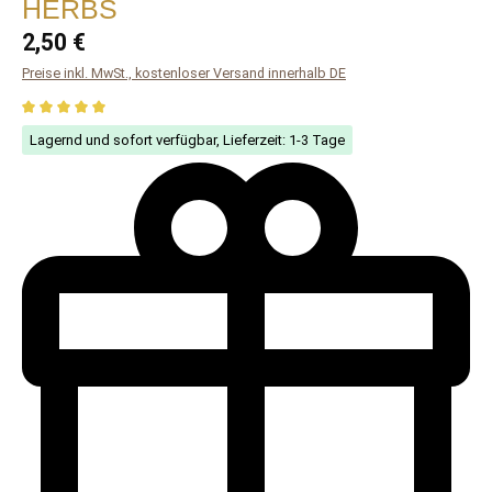
HERBS
Regulärer Preis:
2,50 €
Preise inkl. MwSt., kostenloser Versand innerhalb DE
Durchschnittliche Bewertung von 5 von 5 Sternen
Lagernd und sofort verfügbar, Lieferzeit: 1-3 Tage