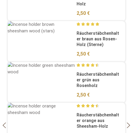
Holz
Regulärer Preis:
2,50 €
Durchschnittliche Bewertung
Räucherstäbchenhalt
er braun aus Rosen-
Holz (Sterne)
Regulärer Preis:
2,50 €
Durchschnittliche Bewertung
Räucherstäbchenhalt
er grün aus
Rosenholz
Regulärer Preis:
2,50 €
Durchschnittliche Bewertung
Räucherstäbchenhalt
er orange aus
Sheesham-Holz