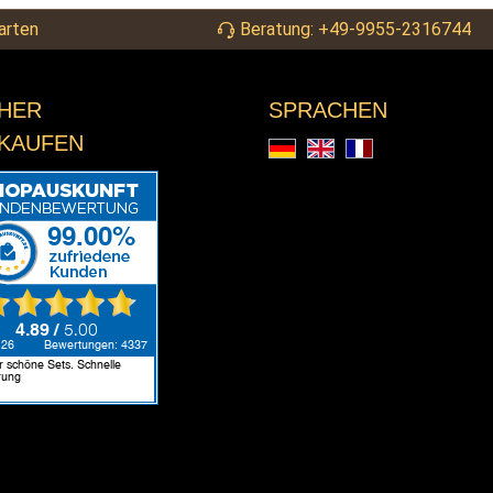
arten
Beratung: +49-9955-2316744
CHER
SPRACHEN
NKAUFEN
Deutsch
English
Français