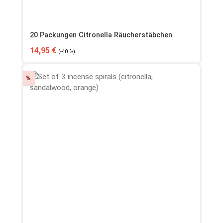
20 Packungen Citronella Räucherstäbchen
Verkaufspreis:
Regulärer Preis:
14,95 €
(-40 %)
Rabatt
%