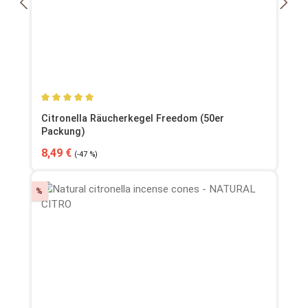
Durchschnittliche Bewertung von 5 von 5 Sternen
Citronella Räucherkegel Freedom (50er
Packung)
Verkaufspreis:
Regulärer Preis:
8,49 €
(-47 %)
Rabatt
%