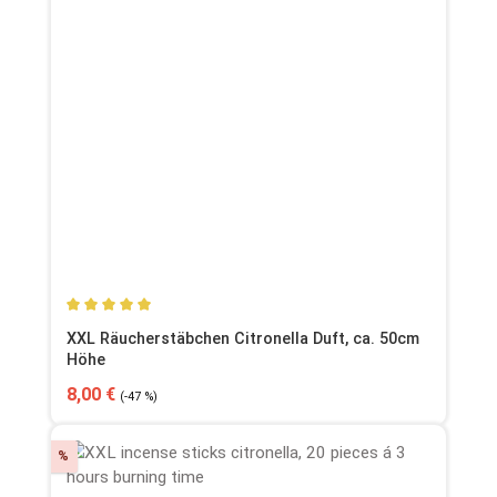
Durchschnittliche Bewertung von 5 von 5 Sternen
XXL Räucherstäbchen Citronella Duft, ca. 50cm
Höhe
Verkaufspreis:
Regulärer Preis:
8,00 €
(-47 %)
Rabatt
%