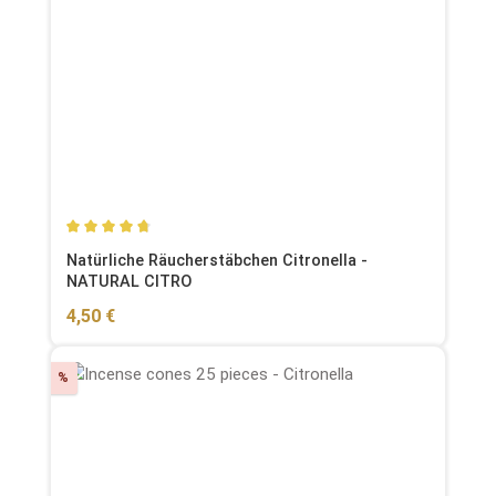
Durchschnittliche Bewertung von 4.67 von 5 Sternen
Natürliche Räucherstäbchen Citronella -
NATURAL CITRO
Regulärer Preis:
4,50 €
Rabatt
%