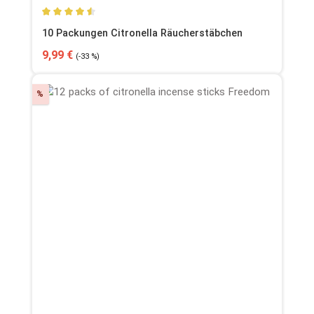
Durchschnittliche Bewertung von 4.49 von 5 Sternen
10 Packungen Citronella Räucherstäbchen
Verkaufspreis:
Regulärer Preis:
9,99 €
(-33 %)
Rabatt
%