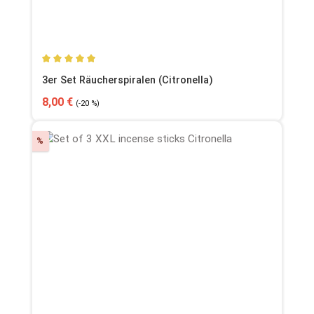
Durchschnittliche Bewertung von 4.88 von 5 Sternen
3er Set Räucherspiralen (Citronella)
Verkaufspreis:
Regulärer Preis:
8,00 €
(-20 %)
Rabatt
%