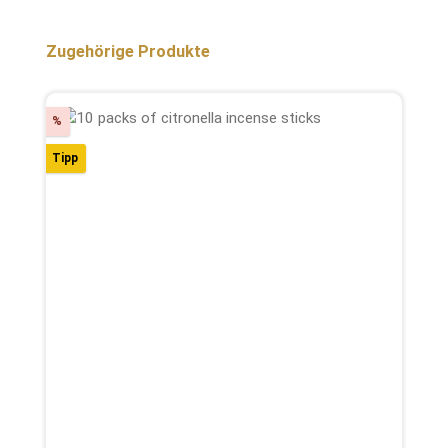
Produktgalerie überspringen
Zugehörige Produkte
Rabatt
%
Tipp