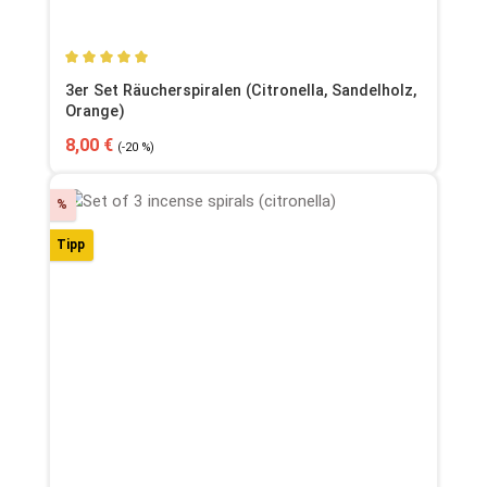
Durchschnittliche Bewertung von 5 von 5 Sternen
3er Set Räucherspiralen (Citronella, Sandelholz,
Orange)
Verkaufspreis:
Regulärer Preis:
8,00 €
(-20 %)
Rabatt
%
Tipp