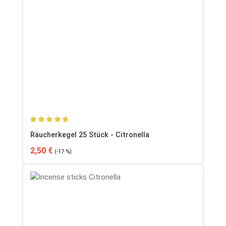
Durchschnittliche Bewertung von 4.8 von 5 Sternen
Räucherkegel 25 Stück - Citronella
Verkaufspreis:
Regulärer Preis:
2,50 €
(-17 %)