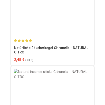
Durchschnittliche Bewertung von 5 von 5 Sternen
Natürliche Räucherkegel Citronella - NATURAL
CITRO
Verkaufspreis:
Regulärer Preis:
2,45 €
(-30 %)