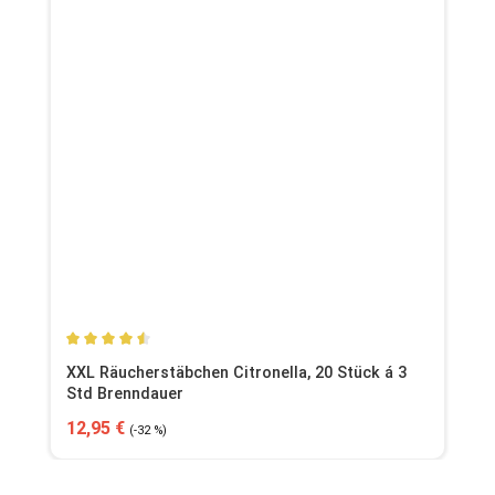
Durchschnittliche Bewertung von 4.62 von 5 Sternen
XXL Räucherstäbchen Citronella, 20 Stück á 3
Std Brenndauer
Verkaufspreis:
Regulärer Preis:
12,95 €
(-32 %)