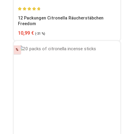
Durchschnittliche Bewertung von 4.74 von 5 Sternen
12 Packungen Citronella Räucherstäbchen
Freedom
Verkaufspreis:
Regulärer Preis:
10,99 €
(-31 %)
Rabatt
%