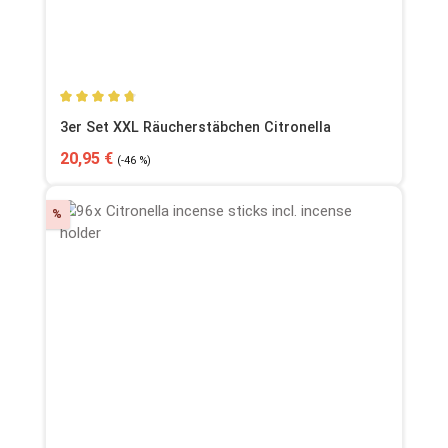
Durchschnittliche Bewertung von 4.74 von 5 Sternen
3er Set XXL Räucherstäbchen Citronella
Verkaufspreis:
Regulärer Preis:
20,95 €
(-46 %)
Rabatt
%