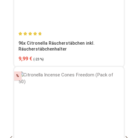
Durchschnittliche Bewertung von 4.74 von 5 Sternen
96x Citronella Räucherstäbchen inkl.
Räucherstäbchenhalter
Verkaufspreis:
Regulärer Preis:
9,99 €
(-23 %)
Rabatt
%