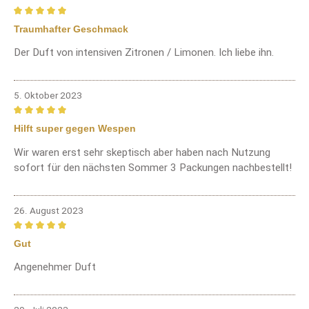
Bewertung mit 5 von 5 Sternen
Traumhafter Geschmack
Der Duft von intensiven Zitronen / Limonen. Ich liebe ihn.
5. Oktober 2023
Bewertung mit 5 von 5 Sternen
Hilft super gegen Wespen
Wir waren erst sehr skeptisch aber haben nach Nutzung
sofort für den nächsten Sommer 3 Packungen nachbestellt!
26. August 2023
Bewertung mit 5 von 5 Sternen
Gut
Angenehmer Duft