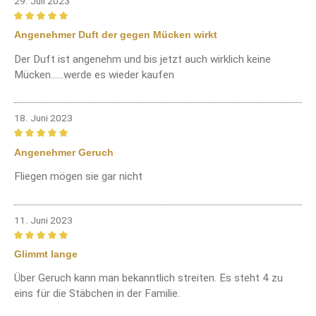
29. Juli 2023
Bewertung mit 5 von 5 Sternen
Angenehmer Duft der gegen Mücken wirkt
Der Duft ist angenehm und bis jetzt auch wirklich keine
Mücken......werde es wieder kaufen
18. Juni 2023
Bewertung mit 5 von 5 Sternen
Angenehmer Geruch
Fliegen mögen sie gar nicht
11. Juni 2023
Bewertung mit 5 von 5 Sternen
Glimmt lange
Über Geruch kann man bekanntlich streiten. Es steht 4 zu
eins für die Stäbchen in der Familie.