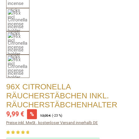
96X CITRONELLA
RÄUCHERSTÄBCHEN INKL.
RÄUCHERSTÄBCHENHALTER
Verkaufspreis:
9,99 €
%
Regulärer Preis:
13,00 €
(-23 %)
Preise inkl. MwSt., kostenloser Versand innerhalb DE
Durchschnittliche Bewertung von 4.74 von 5 Sternen