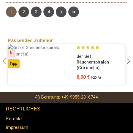
Seite
Seite
Seite
Seite
1
2
3
4
Produktgalerie überspringen
Passendes Zubehör
Rabatt
%
Durchschnittliche Bewertung
3er Set
Räucherspiralen
Tipp
(Citronella)
Verkaufspreis:
Regulärer Preis:
8,00 €
(-20 %)
Beratung: +49-9955-2316744
RECHTLICHES
Kontakt
Impressum