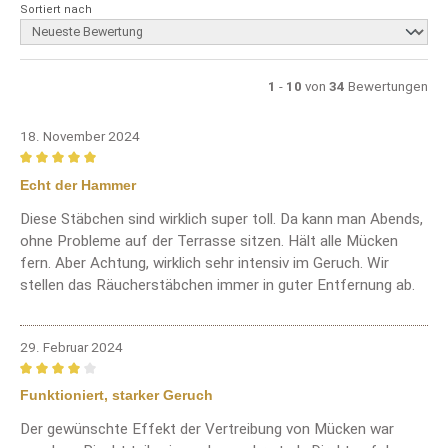
Sortiert nach
1
-
10
von
34
Bewertungen
18. November 2024
Bewertung mit 5 von 5 Sternen
Echt der Hammer
Diese Stäbchen sind wirklich super toll. Da kann man Abends,
ohne Probleme auf der Terrasse sitzen. Hält alle Mücken
fern. Aber Achtung, wirklich sehr intensiv im Geruch. Wir
stellen das Räucherstäbchen immer in guter Entfernung ab.
29. Februar 2024
Bewertung mit 4 von 5 Sternen
Funktioniert, starker Geruch
Der gewünschte Effekt der Vertreibung von Mücken war