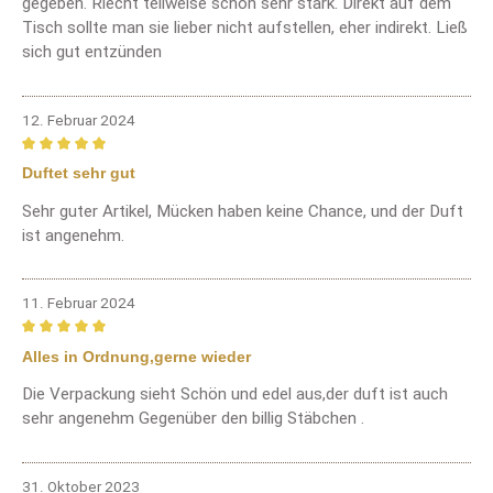
gegeben. Riecht teilweise schon sehr stark. Direkt auf dem
Tisch sollte man sie lieber nicht aufstellen, eher indirekt. Ließ
sich gut entzünden
12. Februar 2024
Bewertung mit 5 von 5 Sternen
Duftet sehr gut
Sehr guter Artikel, Mücken haben keine Chance, und der Duft
ist angenehm.
11. Februar 2024
Bewertung mit 5 von 5 Sternen
Alles in Ordnung,gerne wieder
Die Verpackung sieht Schön und edel aus,der duft ist auch
sehr angenehm Gegenüber den billig Stäbchen .
31. Oktober 2023