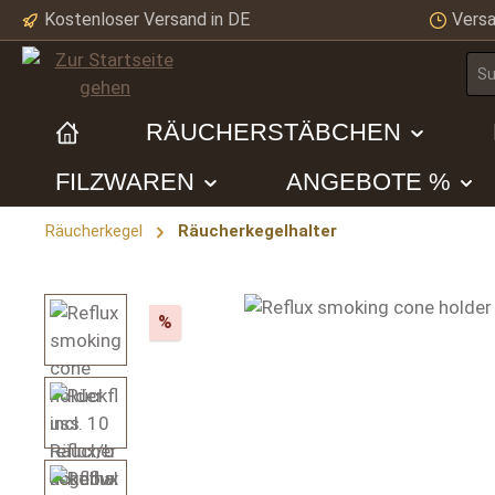
Kostenloser Versand in DE
Versa
m Hauptinhalt springen
Zur Suche springen
Zur Hauptnavigation springen
RÄUCHERSTÄBCHEN
FILZWAREN
ANGEBOTE %
Räucherkegel
Räucherkegelhalter
Bildergalerie überspringen
Rabatt
%