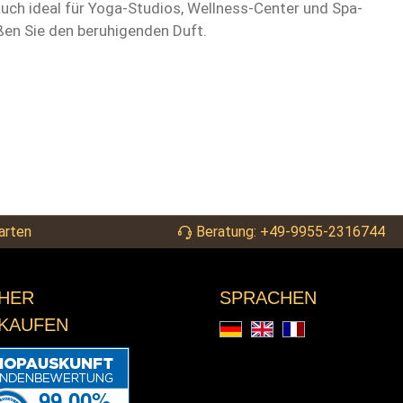
auch ideal für Yoga-Studios, Wellness-Center und Spa-
en Sie den beruhigenden Duft.
arten
Beratung: +49-9955-2316744
CHER
SPRACHEN
NKAUFEN
Deutsch
English
Français