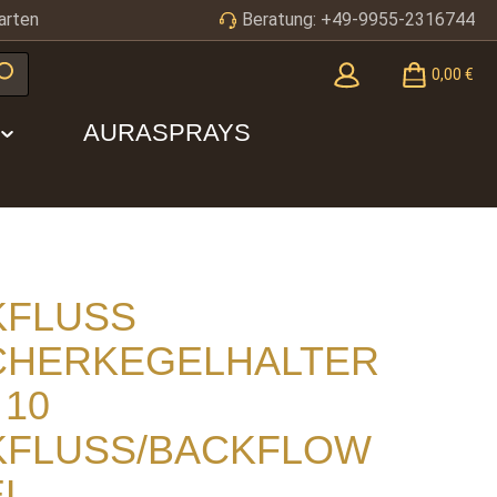
arten
Beratung: +49-9955-2316744
0,00 €
AURASPRAYS
KFLUSS
CHERKEGELHALTER
 10
KFLUSS/BACKFLOW
EL