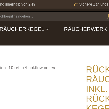
nd innerhalb von 24h
Sichere Zahlungs
RÄUCHERKEGEL
RÄUCHERWERK
RÜC
RÄU
INKL.
RÜC
KEG