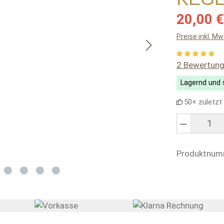
Verkaufsprei
20,00 €
Preise inkl. M
Durchschnitt
2 Bewertun
Lagernd und s
50+ zuletzt
Produkt Anzahl
Produktnum