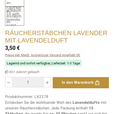
RÄUCHERSTÄBCHEN LAVENDER
MIT LAVENDELDUFT
Regulärer Preis:
3,50 €
Preise inkl. MwSt., kostenloser Versand innerhalb DE
Lagernd und sofort verfügbar, Lieferzeit: 1-3 Tage
30+ zuletzt gekauft
Produkt Anzahl: Gib den gewünschten Wert ein oder benutze die Schaltfläch
In den Warenkorb
Produktnummer:
LX2278
Entdecken Sie die wohltuende Welt des
Lavendeldufts
mit
unseren Räucherstäbchen. Jede Packung enthält
15
Stäbchen
, die jeweils für
ca. 45 Minuten
sanft vor sich hin