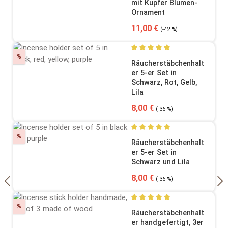
mit Kupfer Blumen-
Ornament
Verkaufspreis:
Regulärer Preis:
11,00 €
(-42 %)
Rabatt
%
Durchschnittliche Bewertung
Räucherstäbchenhalt
er 5-er Set in
Schwarz, Rot, Gelb,
Lila
Verkaufspreis:
Regulärer Preis:
8,00 €
(-36 %)
Rabatt
%
Durchschnittliche Bewertung
Räucherstäbchenhalt
er 5-er Set in
Schwarz und Lila
Verkaufspreis:
Regulärer Preis:
8,00 €
(-36 %)
Rabatt
%
Durchschnittliche Bewertung
Räucherstäbchenhalt
er handgefertigt, 3er