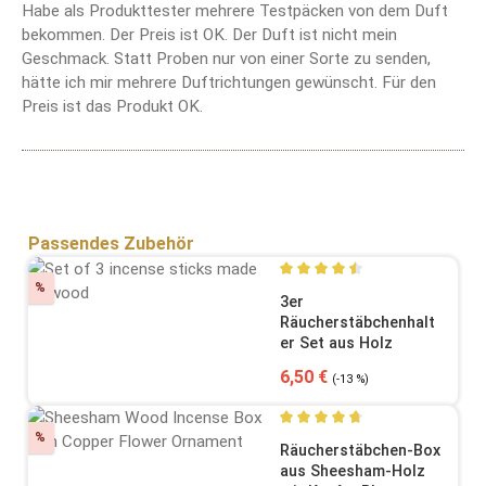
Habe als Produkttester mehrere Testpäcken von dem Duft
bekommen. Der Preis ist OK. Der Duft ist nicht mein
Geschmack. Statt Proben nur von einer Sorte zu senden,
hätte ich mir mehrere Duftrichtungen gewünscht. Für den
Preis ist das Produkt OK.
Produktgalerie überspringen
Passendes Zubehör
Rabatt
%
Durchschnittliche Bewertung
3er
Räucherstäbchenhalt
er Set aus Holz
Verkaufspreis:
Regulärer Preis:
6,50 €
(-13 %)
Rabatt
%
Durchschnittliche Bewertung
Räucherstäbchen-Box
aus Sheesham-Holz