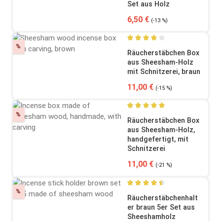
Set aus Holz
Verkaufspreis:
Regulärer Preis:
6,50 €
(-13 %)
Rabatt
%
Durchschnittliche Bewertung
Räucherstäbchen Box
aus Sheesham-Holz
mit Schnitzerei, braun
Verkaufspreis:
Regulärer Preis:
11,00 €
(-15 %)
Rabatt
%
Durchschnittliche Bewertung
Räucherstäbchen Box
aus Sheesham-Holz,
handgefertigt, mit
Schnitzerei
Verkaufspreis:
Regulärer Preis:
11,00 €
(-21 %)
Rabatt
%
Durchschnittliche Bewertung
Räucherstäbchenhalt
er braun 5er Set aus
Sheeshamholz