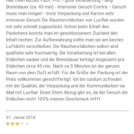
Hier mein kurzes Fazit: Pro: - gute Verarbeitung - lang
Brenndauer (ca. 45 min) - intensiver Geruch Contra: - Geruch
muss man mögen - trotz Verpackung und Karton sehr
intensiver Geruch Die Räucherstäbchen von Luxflair wurden
mir sehr schnell zugeschickt. Schon beim Erhalt des
Päckchens konnte man im geschlossenem Zustand den
Inhalt riechen. Zur Aufbewahrung sollte man sie am besten
Luftdicht verschließen. Die Räucherstäbchen selbst sind
qualitativ sehr hochwertig. Die Verarbeitung ist bei allen
Stäbchen sauber und die Brenndauer beträgt insgesamt pro
Stäbchen circa 45 min. Nach ca 5 Minuten ist der ganzen
Raum von dem Duft erfüllt. Für die Größe der Packung ist der
Preis vollkommen gerechtfertigt. Ich bin rundum zufrieden
mit der Qualität, der Verpackung und der Kommunikation via
Mail mit Luxflair. Einen Stern Abzug gibt es, da der Geruch der
Stäbchen nicht 100% meinen Geschmack trifft.
31. Januar 2018
Bewertung mit 3 von 5 Sternen