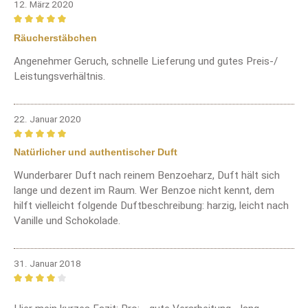
12. März 2020
Bewertung mit 5 von 5 Sternen
Räucherstäbchen
Angenehmer Geruch, schnelle Lieferung und gutes Preis-/
Leistungsverhältnis.
22. Januar 2020
Bewertung mit 5 von 5 Sternen
Natürlicher und authentischer Duft
Wunderbarer Duft nach reinem Benzoeharz, Duft hält sich
lange und dezent im Raum. Wer Benzoe nicht kennt, dem
hilft vielleicht folgende Duftbeschreibung: harzig, leicht nach
Vanille und Schokolade.
31. Januar 2018
Bewertung mit 4 von 5 Sternen