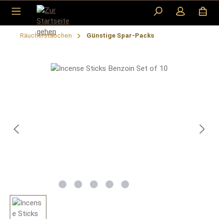
Zum Hauptinhalt springen
Räucherstäbchen
Günstige Spar-Packs
Bildergalerie überspringen