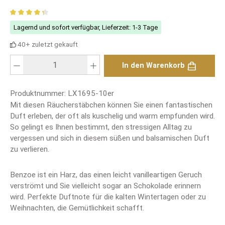
Durchschnittliche Bewertung von 4.25 von 5 Sternen
Lagernd und sofort verfügbar, Lieferzeit: 1-3 Tage
40+ zuletzt gekauft
Produkt Anzahl: Gib den gewünschten Wert ein oder benutze die Schaltfläch
In den Warenkorb
Produktnummer:
LX1695-10er
Mit diesen Räucherstäbchen können Sie einen fantastischen
Duft erleben, der oft als kuschelig und warm empfunden wird.
So gelingt es Ihnen bestimmt, den stressigen Alltag zu
vergessen und sich in diesem süßen und balsamischen Duft
zu verlieren.
Benzoe ist ein Harz, das einen leicht vanilleartigen Geruch
verströmt und Sie vielleicht sogar an Schokolade erinnern
wird. Perfekte Duftnote für die kalten Wintertagen oder zu
Weihnachten, die Gemütlichkeit schafft.