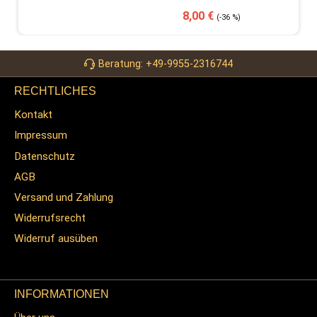
Verkaufspreis:
Regulärer Preis:
8,00 €
(-36 %)
Beratung: +49-9955-2316744
RECHTLICHES
Kontakt
Impressum
Datenschutz
AGB
Versand und Zahlung
Widerrufsrecht
Widerruf ausüben
INFORMATIONEN