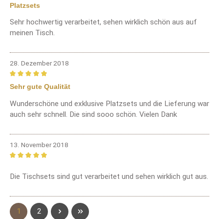
Bewertung mit 5 von 5 Sternen
Platzsets
Sehr hochwertig verarbeitet, sehen wirklich schön aus auf
meinen Tisch.
28. Dezember 2018
Bewertung mit 5 von 5 Sternen
Sehr gute Qualität
Wunderschöne und exklusive Platzsets und die Lieferung war
auch sehr schnell. Die sind sooo schön. Vielen Dank
13. November 2018
Bewertung mit 5 von 5 Sternen
Die Tischsets sind gut verarbeitet und sehen wirklich gut aus.
Seite
Seite
1
2