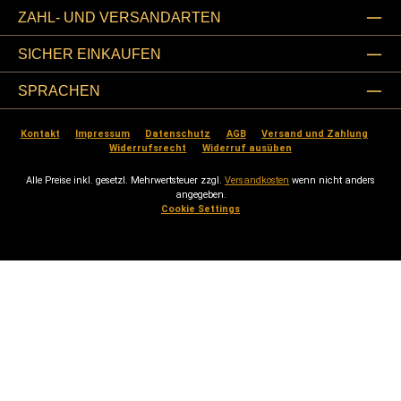
ZAHL- UND VERSANDARTEN
SICHER EINKAUFEN
SPRACHEN
Kontakt
Impressum
Datenschutz
AGB
Versand und Zahlung
Widerrufsrecht
Widerruf ausüben
Alle Preise inkl. gesetzl. Mehrwertsteuer zzgl.
Versandkosten
wenn nicht anders
angegeben.
Cookie Settings