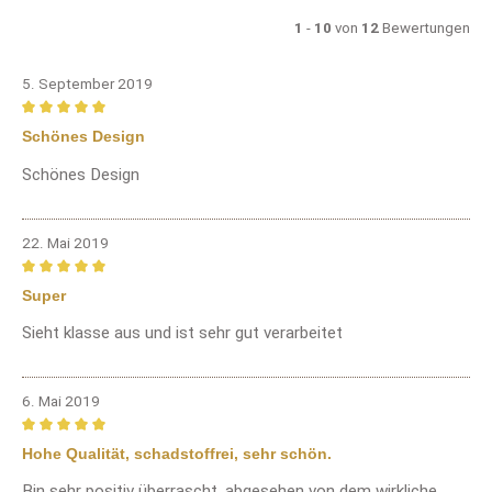
1
-
10
von
12
Bewertungen
5. September 2019
Bewertung mit 5 von 5 Sternen
Schönes Design
Schönes Design
22. Mai 2019
Bewertung mit 5 von 5 Sternen
Super
Sieht klasse aus und ist sehr gut verarbeitet
6. Mai 2019
Bewertung mit 5 von 5 Sternen
Hohe Qualität, schadstoffrei, sehr schön.
Bin sehr positiv überrascht, abgesehen von dem wirkliche