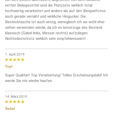
netten Beilegezettel sind die Platzsets wirklich total
hochwertig verarbeitet und anders als auf den Beispielfotos
auch gerade vernäht und wirkliche Hingucker. Die
Bestecktasche ist auch witzig, wenngleich ich sie wohl eher
selten verwenden werde, da ich es bevorzuge das Besteck
klassisch (Gabel links, Messer rechts) aufzulegen.
Nichtsdestotrotz wirklich sehr empfehlenswert!
1. April 2019
Bewertung mit 5 von 5 Sternen
Top!
Super Qualität! Top Verarbeitung! Tolles Erscheinungsbild! Ich
werde Sie mir wieder kaufen.
14. März 2019
Bewertung mit 5 von 5 Sternen
Sedat