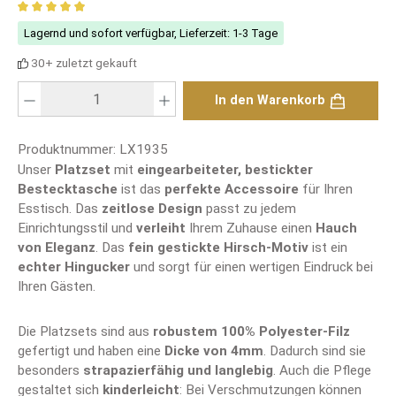
Durchschnittliche Bewertung von 4.92 von 5 Sternen
Lagernd und sofort verfügbar, Lieferzeit: 1-3 Tage
30+ zuletzt gekauft
Produkt Anzahl: Gib den gewünschten Wert ein oder benutze die Schaltfläch
In den Warenkorb
Produktnummer:
LX1935
Unser
Platzset
mit
eingearbeiteter, bestickter
Bestecktasche
ist das
perfekte Accessoire
für Ihren
Esstisch. Das
zeitlose Design
passt zu jedem
Einrichtungsstil und
verleiht
Ihrem Zuhause einen
Hauch
von Eleganz
. Das
fein gestickte Hirsch-Motiv
ist ein
echter Hingucker
und sorgt für einen wertigen Eindruck bei
Ihren Gästen.
Die Platzsets sind aus
robustem 100% Polyester-Filz
gefertigt und haben eine
Dicke von 4mm
. Dadurch sind sie
besonders
strapazierfähig und langlebig
. Auch die Pflege
gestaltet sich
kinderleicht
: Bei Verschmutzungen können