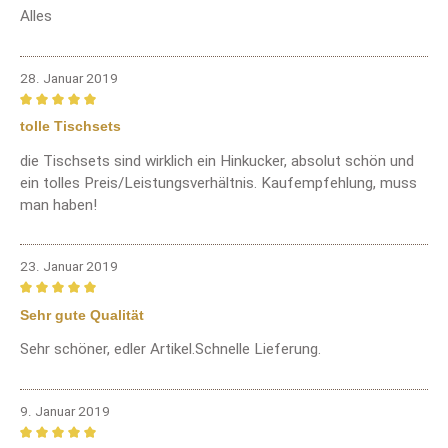
Alles
28. Januar 2019
Bewertung mit 5 von 5 Sternen
tolle Tischsets
die Tischsets sind wirklich ein Hinkucker, absolut schön und
ein tolles Preis/Leistungsverhältnis. Kaufempfehlung, muss
man haben!
23. Januar 2019
Bewertung mit 5 von 5 Sternen
Sehr gute Qualität
Sehr schöner, edler Artikel.Schnelle Lieferung.
9. Januar 2019