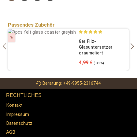
Produktgalerie überspringen
Passendes Zubehör
Rabatt
%
Durchschnittliche Bewertung
8er Filz-
Glasuntersetzer
graumeliert
Verkaufspreis:
Regulärer Preis:
4,99 €
(-38 %)
Beratung: +49-9955-2316744
RECHTLICHES
Kontakt
Impressum
Datenschutz
AGB