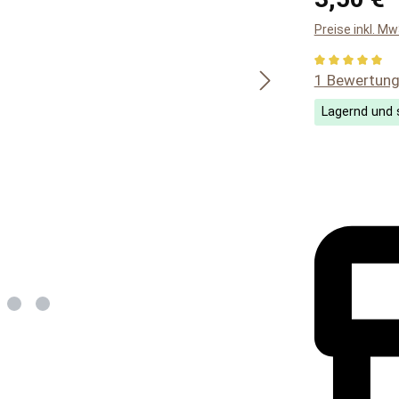
Preise inkl. M
Durchschnitt
1 Bewertun
Lagernd und s