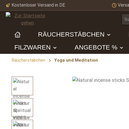
Kostenloser Versand in DE
Versa
m Hauptinhalt springen
Zur Suche springen
Zur Hauptnavigation springen
RÄUCHERSTÄBCHEN
FILZWAREN
ANGEBOTE %
Räucherstäbchen
Yoga und Meditation
Bildergalerie überspringen