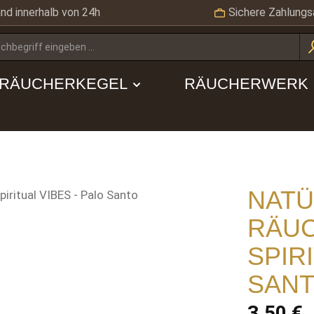
nd innerhalb von 24h
Sichere Zahlungs
RÄUCHERKEGEL
RÄUCHERWERK
NATÜ
RÄU
SPIR
SAN
Regulärer Pre
3,50 €