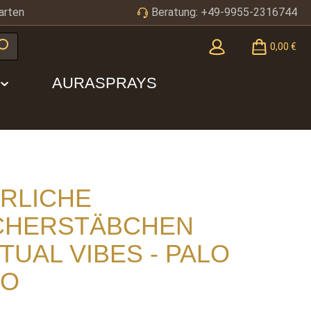
arten
Beratung: +49-9955-2316744
0,00 €
AURASPRAYS
RLICHE
CHERSTÄBCHEN
ITUAL VIBES - PALO
TO
is: