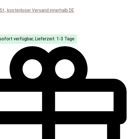
wSt., kostenloser Versand innerhalb DE
liche Bewertung von 5 von 5 Sternen
g
ofort verfügbar, Lieferzeit: 1-3 Tage