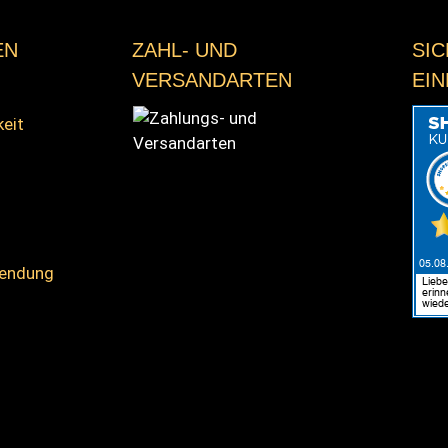
EN
ZAHL- UND
SI
VERSANDARTEN
EI
keit
sendung
Zahlungs- und Versandarten