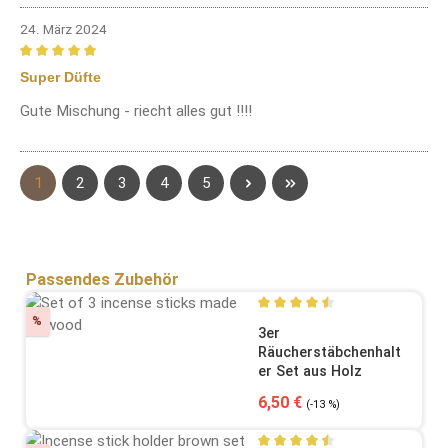
24. März 2024
Bewertung mit 5 von 5 Sternen
Super Düfte
Gute Mischung - riecht alles gut !!!!
Seite
Seite
Seite
Seite
Seite
1
2
3
4
5
Produktgalerie überspringen
Passendes Zubehör
Rabatt
%
Durchschnittliche Bewertung
3er
Räucherstäbchenhalt
er Set aus Holz
Verkaufspreis:
Regulärer Preis:
6,50 €
(-13 %)