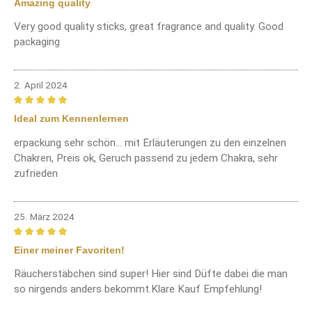
Amazing quality
Very good quality sticks, great fragrance and quality. Good
packaging
2. April 2024
Bewertung mit 5 von 5 Sternen
Ideal zum Kennenlernen
erpackung sehr schön... mit Erläuterungen zu den einzelnen
Chakren, Preis ok, Geruch passend zu jedem Chakra, sehr
zufrieden
25. März 2024
Bewertung mit 5 von 5 Sternen
Einer meiner Favoriten!
Räucherstäbchen sind super! Hier sind Düfte dabei die man
so nirgends anders bekommt.Klare Kauf Empfehlung!