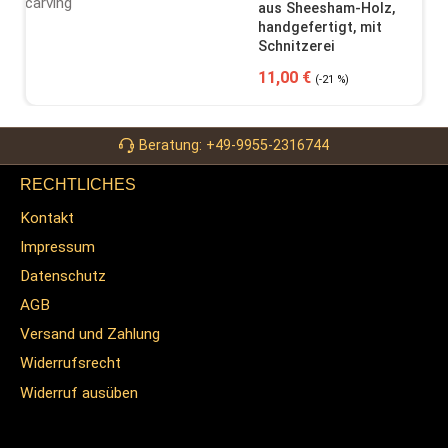
aus Sheesham-Holz,
handgefertigt, mit
Schnitzerei
Verkaufspreis:
Regulärer Preis:
11,00 €
(-21 %)
Beratung: +49-9955-2316744
RECHTLICHES
Kontakt
Impressum
Datenschutz
AGB
Versand und Zahlung
Widerrufsrecht
Widerruf ausüben