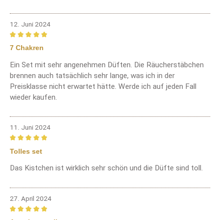
12. Juni 2024
Bewertung mit 5 von 5 Sternen
7 Chakren
Ein Set mit sehr angenehmen Düften. Die Räucherstäbchen
brennen auch tatsächlich sehr lange, was ich in der
Preisklasse nicht erwartet hätte. Werde ich auf jeden Fall
wieder kaufen.
11. Juni 2024
Bewertung mit 5 von 5 Sternen
Tolles set
Das Kistchen ist wirklich sehr schön und die Düfte sind toll.
27. April 2024
Bewertung mit 5 von 5 Sternen