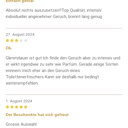
Einfach genial
Absolut nichts auszusetzen!!Top Qualität, intensiv
individueller angenehmer Geruch, brennt lang genug
27. August 2024
Bewertung mit 3 von 5 Sternen
Ok.
Glimmdauer ist gut.Ich finde den Geruch aber zu intensiv und
er wirkt irgendwie zu sehr wie Parfüm. Gerade einige Sorten
erinnern mich eher an den Geruch eines
Toilettenerfrischers.Kann sie deshalb nur bedingt
weiterempfehlen.
1. August 2024
Bewertung mit 5 von 5 Sternen
Der Beschenkte hat sich gefreut
Grosse Auswahl