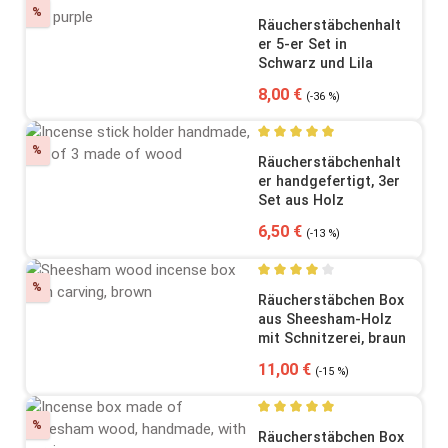
Rabatt
%
Durchschnittliche Bewertung
Räucherstäbchenhalt
er 5-er Set in
Schwarz und Lila
Verkaufspreis:
Regulärer Preis:
8,00 €
(-36 %)
Rabatt
%
Durchschnittliche Bewertung
Räucherstäbchenhalt
er handgefertigt, 3er
Set aus Holz
Verkaufspreis:
Regulärer Preis:
6,50 €
(-13 %)
Rabatt
%
Durchschnittliche Bewertung
Räucherstäbchen Box
aus Sheesham-Holz
mit Schnitzerei, braun
Verkaufspreis:
Regulärer Preis:
11,00 €
(-15 %)
Rabatt
%
Durchschnittliche Bewertung
Räucherstäbchen Box