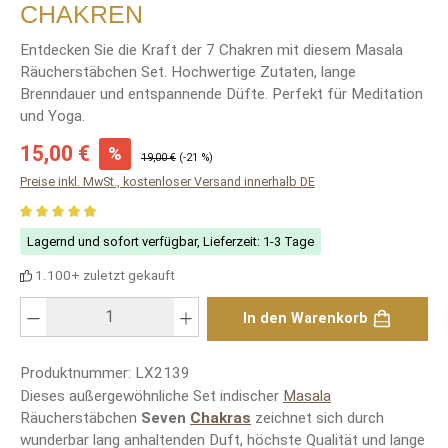
CHAKREN
Entdecken Sie die Kraft der 7 Chakren mit diesem Masala
Räucherstäbchen Set. Hochwertige Zutaten, lange
Brenndauer und entspannende Düfte. Perfekt für Meditation
und Yoga.
Verkaufspreis:
15,00 €
%
Regulärer Preis:
19,00 €
(-21 %)
Preise inkl. MwSt., kostenloser Versand innerhalb DE
Durchschnittliche Bewertung von 4.93 von 5 Sternen
Lagernd und sofort verfügbar, Lieferzeit: 1-3 Tage
1.100+ zuletzt gekauft
Produkt Anzahl: Gib den gewünschten Wert ein oder benutze die Schaltfläch
In den Warenkorb
Produktnummer:
LX2139
Dieses außergewöhnliche Set indischer
Masala
Räucherstäbchen
Seven
Chakras
zeichnet sich durch
wunderbar lang anhaltenden Duft, höchste Qualität und lange