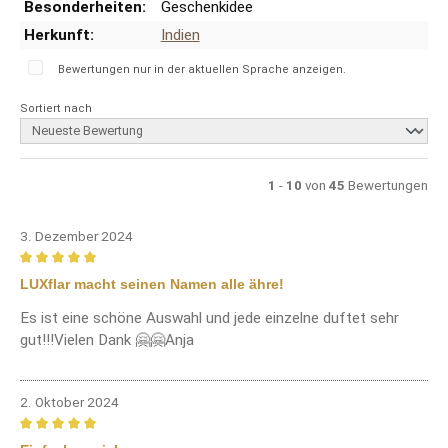
Besonderheiten:
Geschenkidee
Herkunft:
Indien
Bewertungen nur in der aktuellen Sprache anzeigen.
Sortiert nach
1
-
10
von
45
Bewertungen
3. Dezember 2024
Bewertung mit 5 von 5 Sternen
LUXflar macht seinen Namen alle ähre!
Es ist eine schöne Auswahl und jede einzelne duftet sehr
gut!!!Vielen Dank 🤗🤗Anja
2. Oktober 2024
Bewertung mit 5 von 5 Sternen