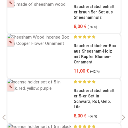
Rabatt
%
Durchschnittliche Bewertung
Räucherstäbchenhalt
er braun 5er Set aus
Sheeshamholz
Verkaufspreis:
Regulärer Preis:
8,00 €
(-36 %)
Rabatt
%
Durchschnittliche Bewertung
Räucherstäbchen-Box
aus Sheesham-Holz
mit Kupfer Blumen-
Ornament
Verkaufspreis:
Regulärer Preis:
11,00 €
(-42 %)
Rabatt
%
Durchschnittliche Bewertung
Räucherstäbchenhalt
er 5-er Set in
Schwarz, Rot, Gelb,
Lila
Verkaufspreis:
Regulärer Preis:
8,00 €
(-36 %)