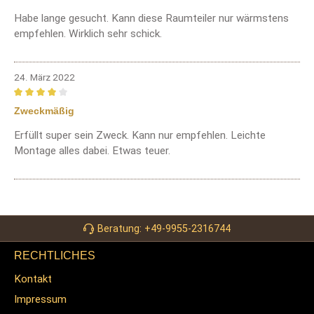
Habe lange gesucht. Kann diese Raumteiler nur wärmstens
empfehlen. Wirklich sehr schick.
24. März 2022
Bewertung mit 4 von 5 Sternen
Zweckmäßig
Erfüllt super sein Zweck. Kann nur empfehlen. Leichte
Montage alles dabei. Etwas teuer.
Beratung: +49-9955-2316744
RECHTLICHES
Kontakt
Impressum