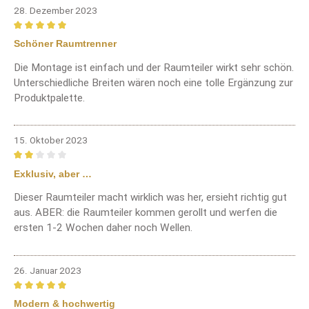
28. Dezember 2023
Bewertung mit 5 von 5 Sternen
Schöner Raumtrenner
Die Montage ist einfach und der Raumteiler wirkt sehr schön.
Unterschiedliche Breiten wären noch eine tolle Ergänzung zur
Produktpalette.
15. Oktober 2023
Bewertung mit 2 von 5 Sternen
Exklusiv, aber …
Dieser Raumteiler macht wirklich was her, ersieht richtig gut
aus. ABER: die Raumteiler kommen gerollt und werfen die
ersten 1-2 Wochen daher noch Wellen.
26. Januar 2023
Bewertung mit 5 von 5 Sternen
Modern & hochwertig