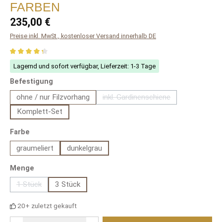
FARBEN
Regulärer Preis:
235,00 €
Preise inkl. MwSt., kostenloser Versand innerhalb DE
Durchschnittliche Bewertung von 4.2 von 5 Sternen
Lagernd und sofort verfügbar, Lieferzeit: 1-3 Tage
auswählen
Befestigung
ohne / nur Filzvorhang
inkl. Gardinenschiene
(Diese Option ist zurzeit nich
Komplett-Set
auswählen
Farbe
graumeliert
dunkelgrau
auswählen
Menge
1 Stück
3 Stück
(Diese Option ist zurzeit nicht verfügbar.)
20+ zuletzt gekauft
Produkt Anzahl: Gib den gewünschten Wert ein oder benutze die Schaltfläch