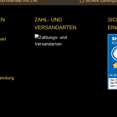
nd innerhalb von 24h
Sichere Zahlungs
EN
ZAHL- UND
SI
VERSANDARTEN
EI
keit
sendung
Zahlungs- und Versandarten