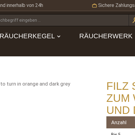
nd innerhalb von 24h
Sichere Zahlungs
RÄUCHERKEGEL
RÄUCHERWERK
FILZ
ZUM 
UND
Anzahl
Bis
5