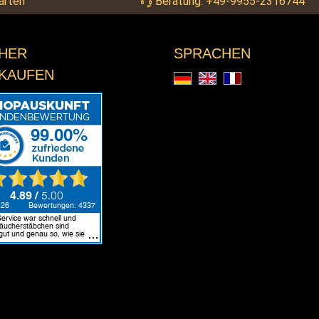
arten
Beratung: +49-9955-2316744
CHER
SPRACHEN
NKAUFEN
Deutsch
English
Français