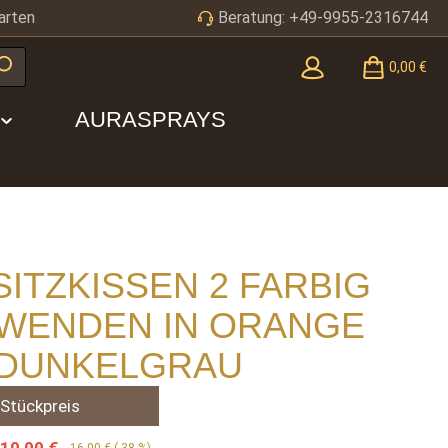
arten
Beratung: +49-9955-2316744
0,00 €
AURASPRAYS
 SITZKISSEN 2 FARBIG
WENDEN IN ORANGE
 DUNKELGRAU
Stückpreis
10,00 €
16,00 €
(-38 %)