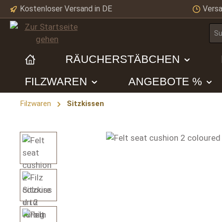
Kostenloser Versand in DE
Versa
m Hauptinhalt springen
Zur Suche springen
Zur Hauptnavigation springen
RÄUCHERSTÄBCHEN
FILZWAREN
ANGEBOTE %
Filzwaren
Sitzkissen
Bildergalerie überspringen