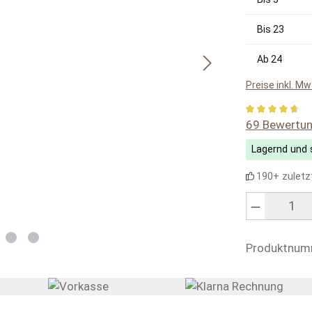
Bis
23
Ab
24
Preise inkl. M
Durchschnitt
69 Bewertu
Lagernd und s
190+ zuletz
Produkt Anzahl
Produktnum