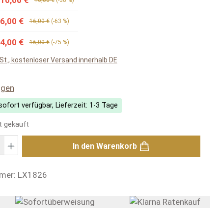
6,00 €
16,00 €
(-63 %)
4,00 €
16,00 €
(-75 %)
wSt., kostenloser Versand innerhalb DE
liche Bewertung von 4.74 von 5 Sternen
ngen
ofort verfügbar, Lieferzeit: 1-3 Tage
t gekauft
: Gib den gewünschten Wert ein oder benutze die Schaltflächen um di
In den Warenkorb
mer:
LX1826