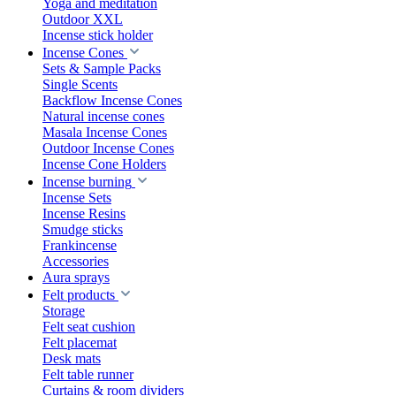
Yoga and meditation
Outdoor XXL
Incense stick holder
Incense Cones
Sets & Sample Packs
Single Scents
Backflow Incense Cones
Natural incense cones
Masala Incense Cones
Outdoor Incense Cones
Incense Cone Holders
Incense burning
Incense Sets
Incense Resins
Smudge sticks
Frankincense
Accessories
Aura sprays
Felt products
Storage
Felt seat cushion
Felt placemat
Desk mats
Felt table runner
Curtains & room dividers