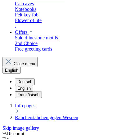
Cat caves
Notebooks
Felt key fob
Flower of life
.
Offers
Sale rhinestone motifs
2nd Choice
Free greeting cards
Close menu
English
Deutsch
English
Französisch
​Info pages
Räucherstäbchen gegen Wespen
Skip image gallery
%
Discount