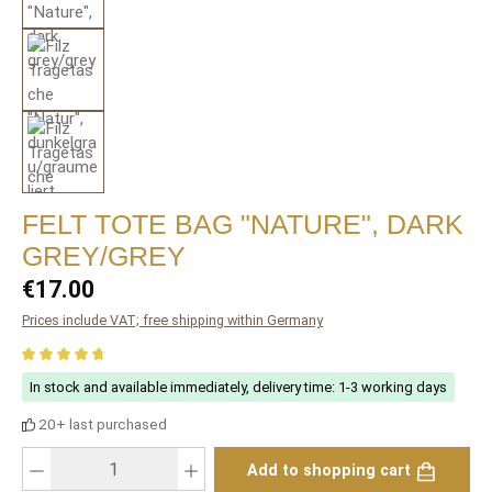
FELT TOTE BAG "NATURE", DARK
GREY/GREY
Regular price:
€17.00
Prices include VAT; free shipping within Germany
Average rating of 4.84 out of 5 stars
In stock and available immediately, delivery time: 1-3 working days
20+ last purchased
Product Quantity: Enter the desired amount or use the buttons to increase or
Add to shopping cart