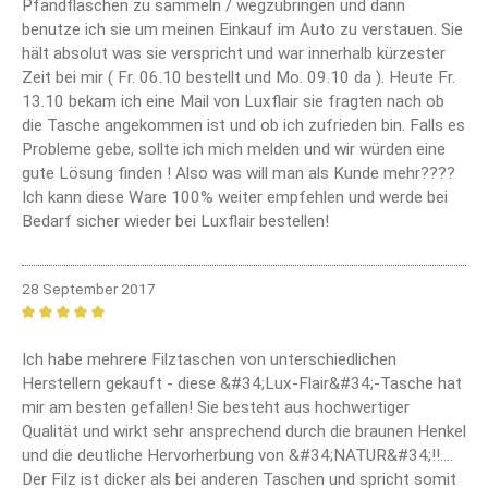
Pfandflaschen zu sammeln / wegzubringen und dann
benutze ich sie um meinen Einkauf im Auto zu verstauen. Sie
hält absolut was sie verspricht und war innerhalb kürzester
Zeit bei mir ( Fr. 06.10 bestellt und Mo. 09.10 da ). Heute Fr.
13.10 bekam ich eine Mail von Luxflair sie fragten nach ob
die Tasche angekommen ist und ob ich zufrieden bin. Falls es
Probleme gebe, sollte ich mich melden und wir würden eine
gute Lösung finden ! Also was will man als Kunde mehr????
Ich kann diese Ware 100% weiter empfehlen und werde bei
Bedarf sicher wieder bei Luxflair bestellen!
28 September 2017
Review with rating of 5 out of 5 stars
Ich habe mehrere Filztaschen von unterschiedlichen
Herstellern gekauft - diese &#34;Lux-Flair&#34;-Tasche hat
mir am besten gefallen! Sie besteht aus hochwertiger
Qualität und wirkt sehr ansprechend durch die braunen Henkel
und die deutliche Hervorherbung von &#34;NATUR&#34;!!....
Der Filz ist dicker als bei anderen Taschen und spricht somit