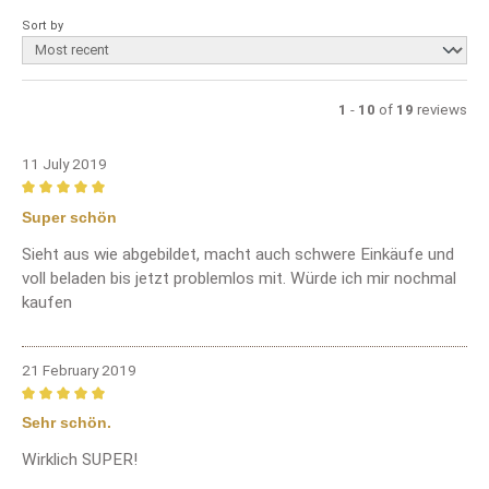
Sort by
1
-
10
of
19
reviews
11 July 2019
Review with rating of 5 out of 5 stars
Super schön
Sieht aus wie abgebildet, macht auch schwere Einkäufe und
voll beladen bis jetzt problemlos mit. Würde ich mir nochmal
kaufen
21 February 2019
Review with rating of 5 out of 5 stars
Sehr schön.
Wirklich SUPER!