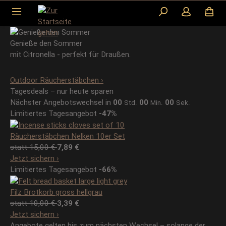
Zum Hauptinhalt springen
Genieße den Sommer
mit Citronella - perfekt für Draußen.
Outdoor Räucherstäbchen
›
Tagesdeals – nur heute sparen
Nächster Angebotswechsel in
00
00
00
Std.
Min.
Sek.
Limitiertes Tagesangebot
-47%
Räucherstäbchen Nelken 10er Set
statt 15,00 €
7,89 €
Jetzt sichern
›
Limitiertes Tagesangebot
-66%
Filz Brotkorb gross hellgrau
statt 10,00 €
3,39 €
Jetzt sichern
›
Angebote gelten bis zum nächsten Wechsel – solange der