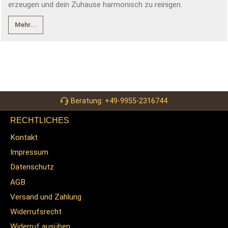
erzeugen und dein Zuhause harmonisch zu reinigen.
Mehr...
Beratung: +49-9955-2316744
RECHTLICHES
Kontakt
Impressum
Datenschutz
AGB
Versand und Zahlung
Widerrufsrecht
Widerruf ausüben