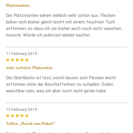
Review with rating of 5 out of 5 stars
Platzmatten
Die Platzmatten sehen wirklich sehr schön aus. Flecken
ließen sich bisher gleich leicht mit einem feuchten Tuch
entfernen, so dass ich sie bisher auch noch nicht waschen
musste. Würde ich jederzeit wieder kaufen.
17 February 2019
Review with rating of 5 out of 5 stars
sehr schöne Platzsetzs
Die Oberfläche ist fest, somit lassen sich Flecken leicht
entfernen ohne die Beschaffenheit zu schaden. Sollen
waschbar sein, was ich aber noch nicht getan habe.
15 February 2019
Review with rating of 5 out of 5 stars
Tolles „Rund-um-Paket“