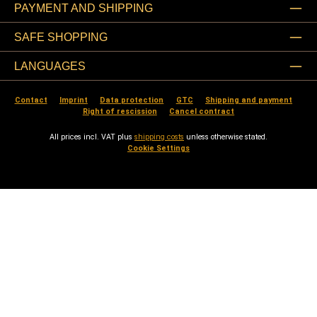
PAYMENT AND SHIPPING
SAFE SHOPPING
LANGUAGES
Contact
Imprint
Data protection
GTC
Shipping and payment
Right of rescission
Cancel contract
All prices incl. VAT plus
shipping costs
unless otherwise stated.
Cookie Settings