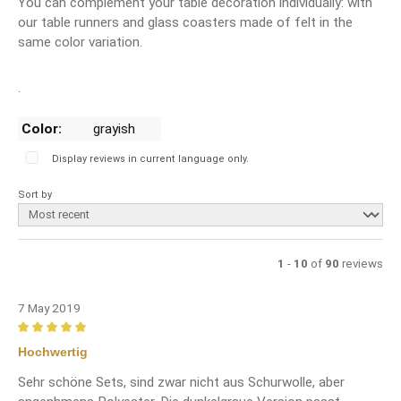
You can complement your table decoration individually: with
our table runners and glass coasters made of felt in the
same color variation.
.
Color:
grayish
Display reviews in current language only.
Sort by
1
-
10
of
90
reviews
7 May 2019
Review with rating of 5 out of 5 stars
Hochwertig
Sehr schöne Sets, sind zwar nicht aus Schurwolle, aber