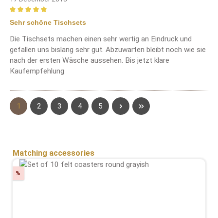
Review with rating of 5 out of 5 stars
Sehr schöne Tischsets
Die Tischsets machen einen sehr wertig an Eindruck und
gefallen uns bislang sehr gut. Abzuwarten bleibt noch wie sie
nach der ersten Wäsche aussehen. Bis jetzt klare
Kaufempfehlung
Page
Page
Page
Page
Page
1
2
3
4
5
Skip product gallery
Matching accessories
Discount
%