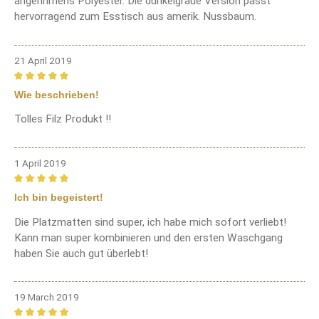
angenhmens Polyester. Die dunkelgraue Version passt
hervorragend zum Esstisch aus amerik. Nussbaum.
21 April 2019
Review with rating of 5 out of 5 stars
Wie beschrieben!
Tolles Filz Produkt !!
1 April 2019
Review with rating of 5 out of 5 stars
Ich bin begeistert!
Die Platzmatten sind super, ich habe mich sofort verliebt!
Kann man super kombinieren und den ersten Waschgang
haben Sie auch gut überlebt!
19 March 2019