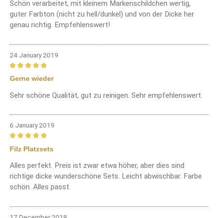
Schön verarbeitet, mit kleinem Markenschildchen wertig,
guter Farbton (nicht zu hell/dunkel) und von der Dicke her
genau richtig. Empfehlenswert!
24 January 2019
Review with rating of 5 out of 5 stars
Gerne wieder
Sehr schöne Qualität, gut zu reinigen. Sehr empfehlenswert.
6 January 2019
Review with rating of 5 out of 5 stars
Filz Platzsets
Alles perfekt. Preis ist zwar etwa höher, aber dies sind
richtige dicke wunderschöne Sets. Leicht abwischbar. Farbe
schön. Alles passt.
17 December 2018