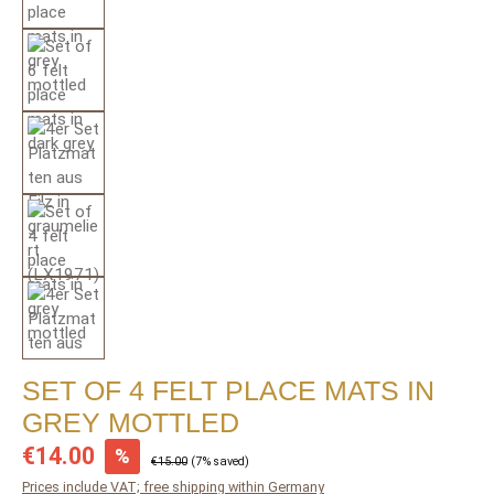
SET OF 4 FELT PLACE MATS IN
GREY MOTTLED
Sale price:
€14.00
%
Regular price:
€15.00
(7% saved)
Prices include VAT; free shipping within Germany