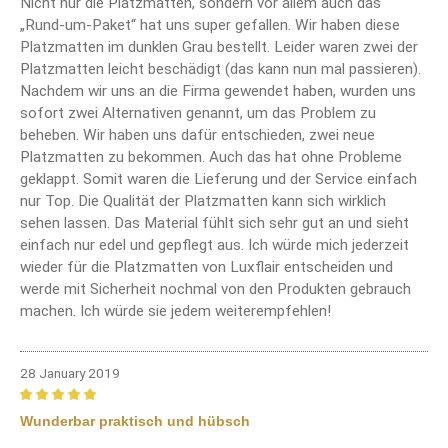
Nicht nur die Platzmatten, sondern vor allem auch das
„Rund-um-Paket“ hat uns super gefallen. Wir haben diese
Platzmatten im dunklen Grau bestellt. Leider waren zwei der
Platzmatten leicht beschädigt (das kann nun mal passieren).
Nachdem wir uns an die Firma gewendet haben, wurden uns
sofort zwei Alternativen genannt, um das Problem zu
beheben. Wir haben uns dafür entschieden, zwei neue
Platzmatten zu bekommen. Auch das hat ohne Probleme
geklappt. Somit waren die Lieferung und der Service einfach
nur Top. Die Qualität der Platzmatten kann sich wirklich
sehen lassen. Das Material fühlt sich sehr gut an und sieht
einfach nur edel und gepflegt aus. Ich würde mich jederzeit
wieder für die Platzmatten von Luxflair entscheiden und
werde mit Sicherheit nochmal von den Produkten gebrauch
machen. Ich würde sie jedem weiterempfehlen!
28 January 2019
Review with rating of 5 out of 5 stars
Wunderbar praktisch und hübsch