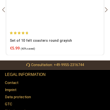
Average rating of 4.87 out of 5 stars
Set of 10 felt coasters round grayish
Sale price:
Regular price:
€5.99
(40% saved)
Consultation: +49-9955-2316744
LEGAL INFORMATION
Contact
Imprint
Data protection
GTC