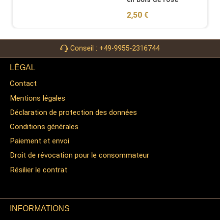
Regular price:
2,50 €
Conseil : +49-9955-2316744
LÉGAL
Contact
Mentions légales
Déclaration de protection des données
Conditions générales
Paiement et envoi
Droit de révocation pour le consommateur
Résilier le contrat
INFORMATIONS