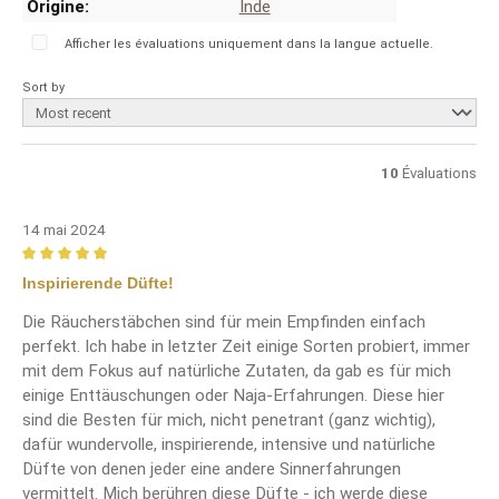
Origine:
Inde
Afficher les évaluations uniquement dans la langue actuelle.
Sort by
10
Évaluations
14 mai 2024
Review with rating of 5 out of 5 stars
Inspirierende Düfte!
Die Räucherstäbchen sind für mein Empfinden einfach
perfekt. Ich habe in letzter Zeit einige Sorten probiert, immer
mit dem Fokus auf natürliche Zutaten, da gab es für mich
einige Enttäuschungen oder Naja-Erfahrungen. Diese hier
sind die Besten für mich, nicht penetrant (ganz wichtig),
dafür wundervolle, inspirierende, intensive und natürliche
Düfte von denen jeder eine andere Sinnerfahrungen
vermittelt. Mich berühren diese Düfte - ich werde diese