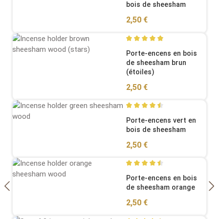
bois de sheesham
Regular price:
2,50 €
Average rating of 4.89 out o
Porte-encens en bois
de sheesham brun
(étoiles)
Regular price:
2,50 €
Average rating of 4.62 out o
Porte-encens vert en
bois de sheesham
Regular price:
2,50 €
Average rating of 4.58 out o
Porte-encens en bois
de sheesham orange
Regular price:
2,50 €