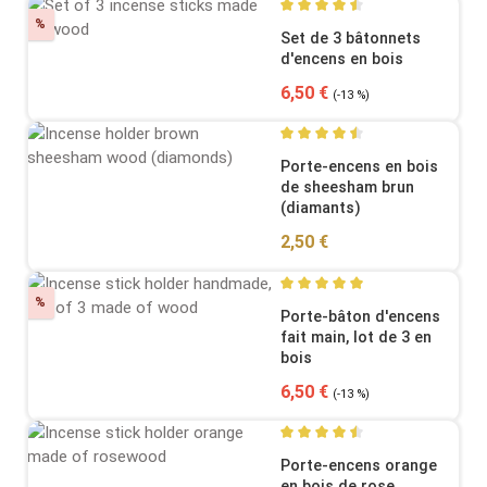
Discount
%
Average rating of 4.57 out o
Set de 3 bâtonnets
d'encens en bois
Sale price:
Regular price:
6,50 €
(-13 %)
Average rating of 4.58 out o
Porte-encens en bois
de sheesham brun
(diamants)
Regular price:
2,50 €
Discount
%
Average rating of 5 out of 5
Porte-bâton d'encens
fait main, lot de 3 en
bois
Sale price:
Regular price:
6,50 €
(-13 %)
Average rating of 4.5 out of
Porte-encens orange
en bois de rose