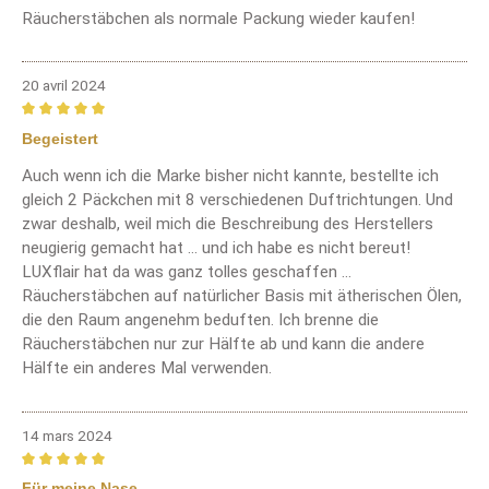
Räucherstäbchen als normale Packung wieder kaufen!
20 avril 2024
Review with rating of 5 out of 5 stars
Begeistert
Auch wenn ich die Marke bisher nicht kannte, bestellte ich
gleich 2 Päckchen mit 8 verschiedenen Duftrichtungen. Und
zwar deshalb, weil mich die Beschreibung des Herstellers
neugierig gemacht hat ... und ich habe es nicht bereut!
LUXflair hat da was ganz tolles geschaffen ...
Räucherstäbchen auf natürlicher Basis mit ätherischen Ölen,
die den Raum angenehm beduften. Ich brenne die
Räucherstäbchen nur zur Hälfte ab und kann die andere
Hälfte ein anderes Mal verwenden.
14 mars 2024
Review with rating of 5 out of 5 stars
Für meine Nase