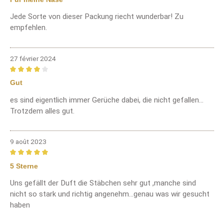
Jede Sorte von dieser Packung riecht wunderbar! Zu
empfehlen.
27 février 2024
Review with rating of 4 out of 5 stars
Gut
es sind eigentlich immer Gerüche dabei, die nicht gefallen...
Trotzdem alles gut.
9 août 2023
Review with rating of 5 out of 5 stars
5 Sterne
Uns gefällt der Duft die Stäbchen sehr gut ,manche sind
nicht so stark und richtig angenehm...genau was wir gesucht
haben