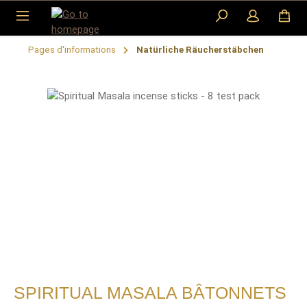
Skip to main content
Pages d'informations
Natürliche Räucherstäbchen
Skip image gallery
SPIRITUAL MASALA BÂTONNETS