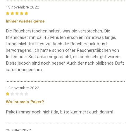
13 novembre 2022
Review with rating of 5 out of 5 stars
Immer wieder gerne
Die Raucherstäbchen halten, was sie versprechen. Die
Brenndauer mit ca. 45 Minuten erschien mir etwas lange,
tatsächlich trifft es zu. Auch die Raucherqualität ist
hervorragend. Ich hatte schon öfter Raucherstäbchen von
Indien oder Sri Lanka mitgebracht, die auch sehr gut waren.
Diese jedoch sind noch besser. Auch der nach bleibende Duft
ist sehr angenehm.
12 novembre 2022
Review with rating of 1 out of 5 stars
Wo ist mein Paket?
Paket immer noch nicht da, bitte kümmert euch darum!
28 juillet 2022