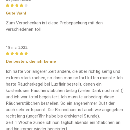
Review with rating of 4 out of 5 stars
Gute Wahl
Zum Verschenken ist diese Probepackung mit den
verschiedenen toll.
18 mai 2022
Review with rating of 5 out of 5 stars
Die besten, die ich kenne
Ich hatte vor längerer Zeit andere, die aber richtig seifig und
extrem stark rochen, so dass man sofort lüften musste. Ich
hatte Räucherkegel bei Luxflair bestellt, denen ein
kostenloses Räucherstäbchen beilag (vielen Dank nochmal :))
und ich war total begeistert. Ich musste unbedingt diese
Räucherstäbchen bestellen. So ein angenehmer Duft der
auch sehr entspannt. Die Brenndauer ist auch wie angegeben
recht lang (ungefähr halbe bis dreiviertel Stunde).
Seit 1 Woche zünde ich nun täglich abends ein Stäbchen an
und bin immer wieder begeistert.