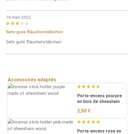
18 mars 2022
Review with rating of 3 out of 5 stars
Sehr gute Räucherstäbchen
Sehr gute Räucherstäbchen
Sauter la galerie de produits
Accessoires adaptés
Average rating of 4.67 out o
Porte-encens pourpre
en bois de sheesham
Regular price:
2,50 €
Average rating of 5 out of 5
Porte-encens rose en