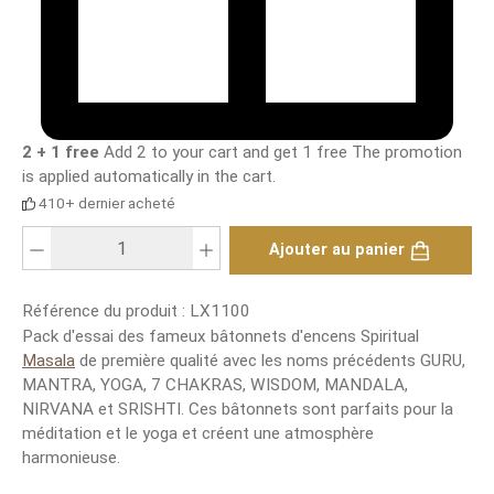
2 + 1 free
Add 2 to your cart and get 1 free
The promotion
is applied automatically in the cart.
410+ dernier acheté
Nombre de produits : saisis la valeur souhaitée ou utilise les boutons pour
Ajouter au panier
Référence du produit :
LX1100
Pack d'essai des fameux bâtonnets d'encens Spiritual
Masala
de première qualité avec les noms précédents GURU,
MANTRA, YOGA, 7 CHAKRAS, WISDOM, MANDALA,
NIRVANA et SRISHTI. Ces bâtonnets sont parfaits pour la
méditation et le yoga et créent une atmosphère
harmonieuse.