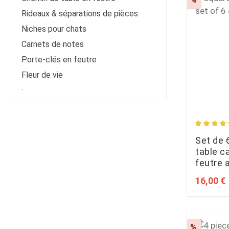
Rideaux & séparations de pièces
Niches pour chats
Carnets de notes
Porte-clés en feutre
Fleur de vie
·
Average 
Set de 
table c
feutre 
Sale pri
16,00 €
Discoun
%