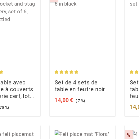
rating of 4.92 out of 5 stars
Average rating of 4.91 out of 5 star
Aver
table avec
Set de 4 sets de
Set
e à couverts
table en feutre noir
tab
rie cerf, lot
feu
Sale price:
Regular price:
14,00 €
(-7 %)
is chiné
ce:
egular price:
Regu
14,
-70 %)
t
Dis
%