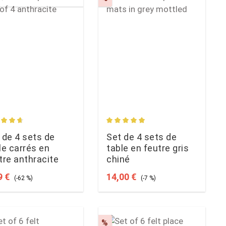
s
age rating of 4.7 out of 5 stars
Average rating of 4.88 out of 5
 de 4 sets de
Set de 4 sets de
le carrés en
table en feutre gris
tre anthracite
chiné
 price:
Regular price:
Sale price:
Regular price:
9 €
14,00 €
(-62 %)
(-7 %)
count
Discount
%