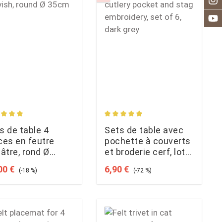
age rating of 5 out of 5 stars
Average rating of 4.92 out of 5
s de table 4
Sets de table avec
ces en feutre
pochette à couverts
sâtre, rond Ø
et broderie cerf, lot
cm
de 4, gris foncé
 price:
Regular price:
Sale price:
Regular price:
00 €
6,90 €
(-18 %)
(-72 %)
count