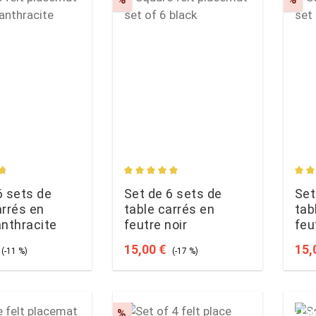
rating of 4.7 out of 5 stars
Average rating of 4.96 out of 5 star
Aver
6 sets de
Set de 6 sets de
Set
arrés en
table carrés en
tab
anthracite
feutre noir
feu
ce:
Regular price:
Sale price:
Regular price:
Sale
15,00 €
15,
(-11 %)
(-17 %)
t
Discount
%
★
Lim