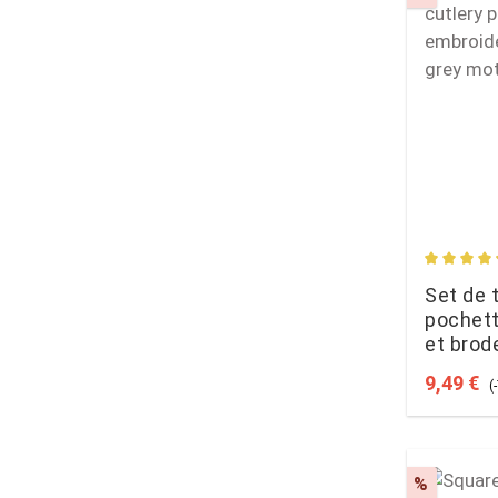
Average 
Set de 
pochett
et brode
de 6, gr
Sale pri
R
9,49 €
(
Discoun
%