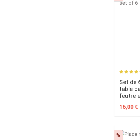
Average 
Set de 
table c
feutre 
Sale pri
16,00 €
Discoun
%