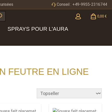
urisées
Conseil : +49-9955-2316744
0,00 €
SPRAYS POUR L'AURA
N FEUTRE EN LIGNE
count