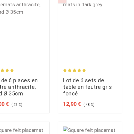
s
age rating of 5 out of 5 stars
Average rating of 4.88 out of 5
 de 6 places en
Lot de 6 sets de
tre anthracite,
table en feutre gris
d Ø 35cm
foncé
 price:
Regular price:
Sale price:
Regular price:
00 €
12,90 €
(-27 %)
(-48 %)