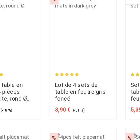
rating of 5 out of 5 stars
Average rating of 4.88 out of 5 star
Aver
 table en
Lot de 4 sets de
Set
4 pièces
table en feutre gris
tab
ite, rond Ø
foncé
feu
ce:
Regular price:
Sale price:
Regular price:
Sale
8,90 €
5,3
(-18 %)
(-51 %)
t
Discount
Dis
%
%