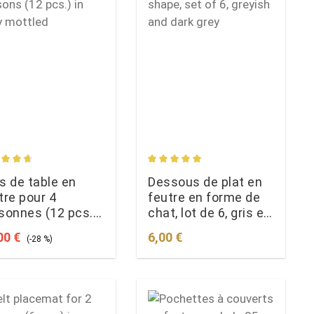
s
age rating of 4.77 out of 5 stars
Average rating of 5 out of 5 st
s de table en
Dessous de plat en
tre pour 4
feutre en forme de
sonnes (12 pcs.)
chat, lot de 6, gris et
gris chiné
gris foncé
 price:
Regular price:
Regular price:
00 €
6,00 €
(-28 %)
count