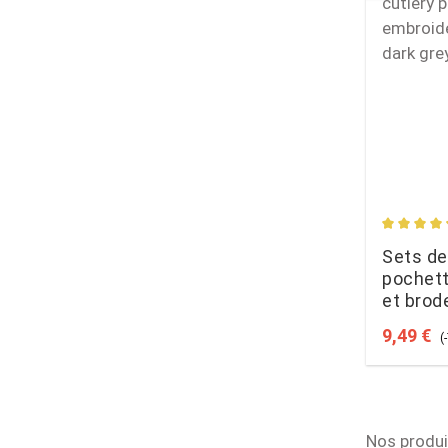
Average 
Sets de
pochett
et brode
de 6, gr
Sale pri
R
9,49 €
(
Nos produi