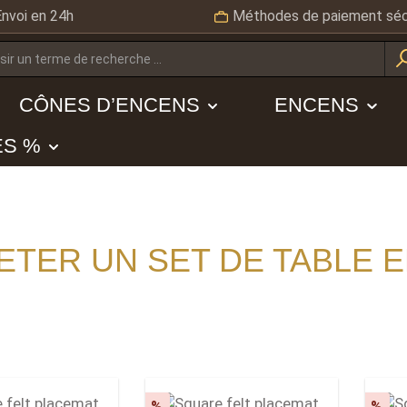
Envoi en 24h
Méthodes de paiement séc
CÔNES D’ENCENS
ENCENS
ES %
ETER UN SET DE TABLE E
t
Discount
Dis
%
%