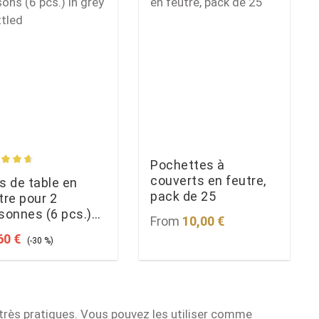
Pochettes à
s
age rating of 4.77 out of 5 stars
couverts en feutre,
s de table en
pack de 25
tre pour 2
sonnes (6 pcs.)
Regular price:
From
10,00 €
gris chiné
 price:
Regular price:
60 €
(-30 %)
 très pratiques. Vous pouvez les utiliser comme