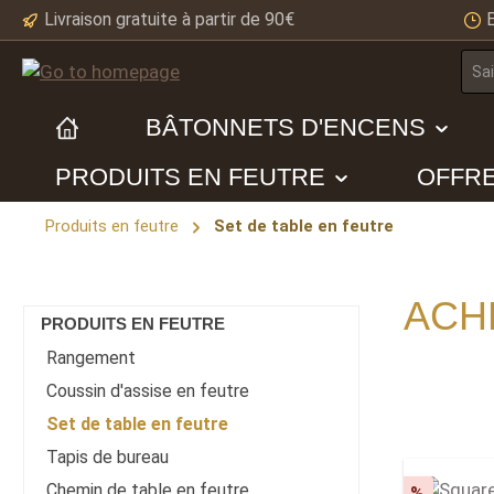
Livraison gratuite à partir de 90€
ip to main content
Skip to search
Skip to main navigation
BÂTONNETS D'ENCENS
PRODUITS EN FEUTRE
OFFR
Produits en feutre
Set de table en feutre
ACH
PRODUITS EN FEUTRE
Rangement
Coussin d'assise en feutre
Set de table en feutre
Tapis de bureau
Chemin de table en feutre
Discoun
%