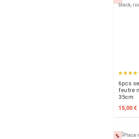
Average 
6pcs se
feutre n
35cm
Sale pri
15,00 €
Discoun
%