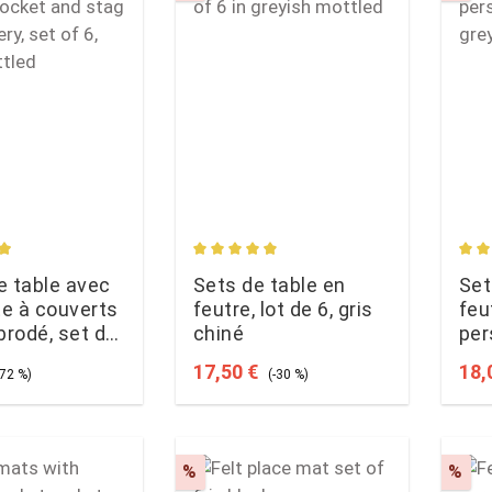
rating of 4.92 out of 5 stars
Average rating of 4.88 out of 5 star
Aver
e table avec
Sets de table en
Set
e à couverts
feutre, lot de 6, gris
feu
brodé, set de
chiné
per
chiné
en 
ce:
egular price:
Sale price:
Regular price:
Sale
17,50 €
18,
-72 %)
(-30 %)
t
Discount
Dis
%
%