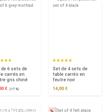
s
age rating of 4.74 out of 5 stars
Average rating of 4.96 out of 5
 de 6 sets de
Set de 4 sets de
le carrés en
table carrés en
tre gris chiné
feutre noir
 price:
Regular price:
Regular price:
00 €
14,00 €
(-17 %)
Discount
ited daily offer
-62%
%