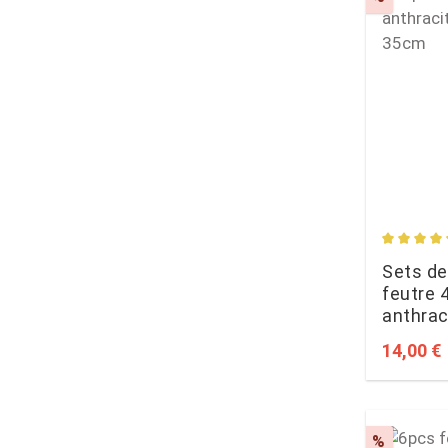
Average 
Sets de
feutre 
anthrac
35cm
Sale pri
14,00 €
Discoun
%