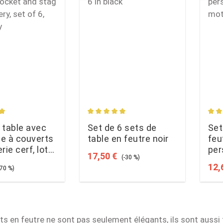
rating of 4.92 out of 5 stars
Average rating of 4.91 out of 5 star
Aver
 table avec
Set de 6 sets de
Set
e à couverts
table en feutre noir
feu
rie cerf, lot
per
Sale price:
Regular price:
17,50 €
(-30 %)
is foncé
en 
ce:
egular price:
Sale
12,
-70 %)
ts en feutre ne sont pas seulement élégants, ils sont aussi