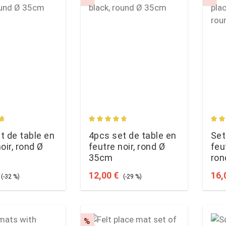
rating of 4.67 out of 5 stars
Average rating of 4.67 out of 5 star
Aver
t de table en
4pcs set de table en
Set
oir, rond Ø
feutre noir, rond Ø
feu
35cm
ron
ce:
Regular price:
Sale price:
Regular price:
Sale
12,00 €
16,
(-32 %)
(-29 %)
t
Discount
%