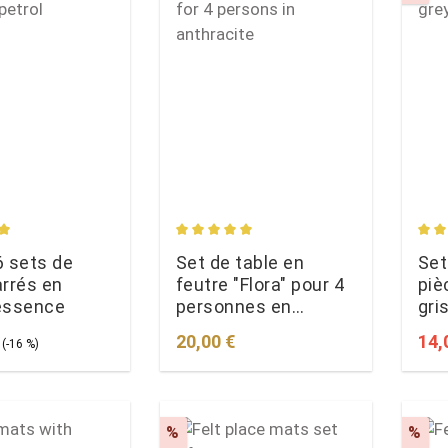
rating of 5 out of 5 stars
Average rating of 5 out of 5 stars
Aver
6 sets de
Set de table en
Set
arrés en
feutre "Flora" pour 4
piè
essence
personnes en
gri
anthracite
35
ce:
Regular price:
Regular price:
Sale
20,00 €
14,
(-16 %)
t
Discount
Dis
%
%