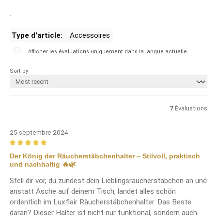
.
Type d'article:
Accessoires
Afficher les évaluations uniquement dans la langue actuelle.
Sort by
7
Évaluations
25 septembre 2024
Review with rating of 5 out of 5 stars
Der König der Räucherstäbchenhalter – Stilvoll, praktisch
und nachhaltig 🔥🌿
Stell dir vor, du zündest dein Lieblingsräucherstäbchen an und
anstatt Asche auf deinem Tisch, landet alles schön
ordentlich im Luxflair Räucherstäbchenhalter. Das Beste
daran? Dieser Halter ist nicht nur funktional, sondern auch