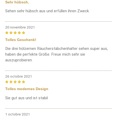
Review with rating of 5 out of 5 stars
Sehr hübsch.
Sehen sehr hübsch aus und erfüllen ihren Zweck.
20 novembre 2021
Review with rating of 5 out of 5 stars
Tolles Geschenk!
Die drei hölzernen Räucherstäbchenhalter sehen super aus,
haben die perfekte Größe. Freue mich sehr sie
auszuprobieren.
26 octobre 2021
Review with rating of 5 out of 5 stars
Tolles modernes Design
Sie gut aus und ist stabil
1 octobre 2021