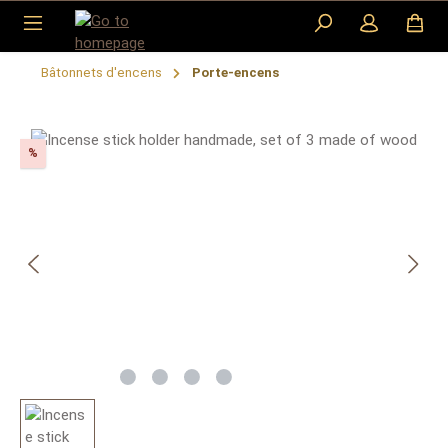
Skip to main content
Bâtonnets d'encens
Porte-encens
Skip image gallery
Discount
%