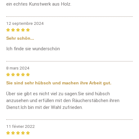
ein echtes Kunstwerk aus Holz.
12 septembre 2024
Review with rating of 5 out of 5 stars
Sehr schön...
Ich finde sie wunderschön
8 mars 2024
Review with rating of 5 out of 5 stars
Sie sind sehr hübsch und machen ihre Arbeit gut.
Über sie gibt es nicht viel zu sagen.Sie sind hübsch
anzusehen und erfüllen mit den Räucherstäbchen ihren
Dienst.Ich bin mit der Wahl zufrieden.
11 février 2022