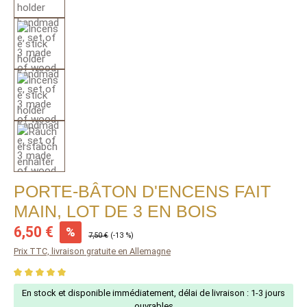
PORTE-BÂTON D'ENCENS FAIT
MAIN, LOT DE 3 EN BOIS
Sale price:
6,50 €
%
Regular price:
7,50 €
(-13 %)
Prix TTC, livraison gratuite en Allemagne
Average rating of 5 out of 5 stars
En stock et disponible immédiatement, délai de livraison : 1-3 jours
ouvrables