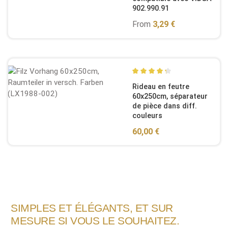
902.990.91
Regular price:
From
3,29 €
Average rating of 4.2 out of
Rideau en feutre
60x250cm, séparateur
de pièce dans diff.
couleurs
Regular price:
60,00 €
SIMPLES ET ÉLÉGANTS, ET SUR
MESURE SI VOUS LE SOUHAITEZ.