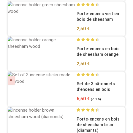
Average rating of 4.62 out o
Porte-encens vert en
bois de sheesham
Regular price:
2,50 €
Average rating of 4.58 out o
Porte-encens en bois
de sheesham orange
Regular price:
2,50 €
Discount
%
Average rating of 4.57 out o
Set de 3 bâtonnets
d'encens en bois
Sale price:
Regular price:
6,50 €
(-13 %)
Average rating of 4.58 out o
Porte-encens en bois
de sheesham brun
(diamants)