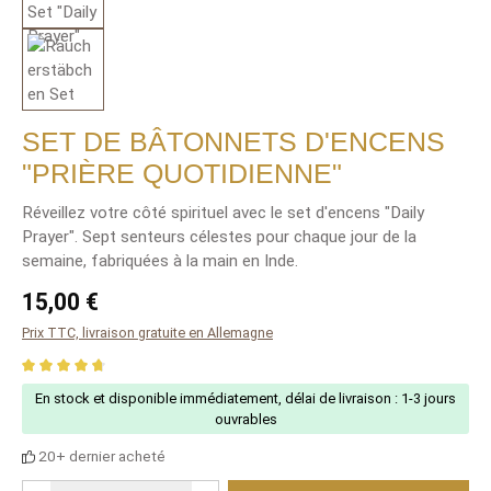
SET DE BÂTONNETS D'ENCENS
"PRIÈRE QUOTIDIENNE"
Réveillez votre côté spirituel avec le set d'encens "Daily
Prayer". Sept senteurs célestes pour chaque jour de la
semaine, fabriquées à la main en Inde.
Regular price:
15,00 €
Prix TTC, livraison gratuite en Allemagne
Average rating of 4.73 out of 5 stars
En stock et disponible immédiatement, délai de livraison : 1-3 jours
ouvrables
20+ dernier acheté
Nombre de produits : saisis la valeur souhaitée ou utilise les boutons pour