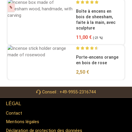
Discount
%
Average rating of 5 out of 5
Boîte à encens en
bois de sheesham,
faite à la main, avec
sculpture
Sale price:
Regular price:
11,00 €
(-21 %)
Average rating of 4.5 out of
Porte-encens orange
en bois de rose
Regular price:
2,50 €
Conseil : +49-9955-2316744
LÉGAL
Contact
Mentions légales
Déclaration de protection des données