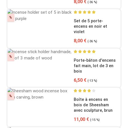
Sale price:
Regular price:
8,00 €
(-36 %)
Discount
%
Average rating of 5 out of 5
Set de 5 porte-
encens en noir et
violet
Sale price:
Regular price:
8,00 €
(-36 %)
Discount
%
Average rating of 5 out of 5
Porte-bâton d'encens
fait main, lot de 3 en
bois
Sale price:
Regular price:
6,50 €
(-13 %)
Discount
%
Average rating of 4 out of 5
Boîte à encens en
bois de Sheesham
avec sculpture, brun
Sale price:
Regular price:
11,00 €
(-15 %)