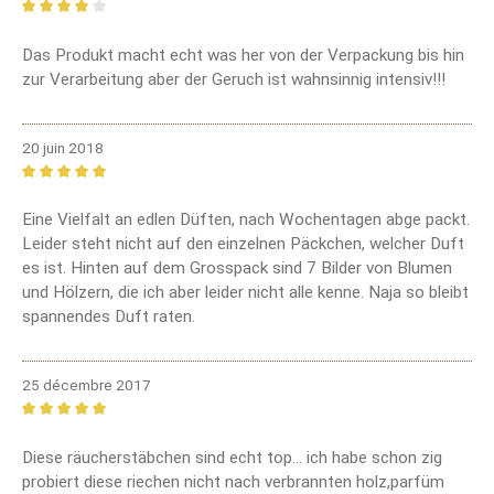
Review with rating of 4 out of 5 stars
Das Produkt macht echt was her von der Verpackung bis hin
zur Verarbeitung aber der Geruch ist wahnsinnig intensiv!!!
20 juin 2018
Review with rating of 5 out of 5 stars
Eine Vielfalt an edlen Düften, nach Wochentagen abge packt.
Leider steht nicht auf den einzelnen Päckchen, welcher Duft
es ist. Hinten auf dem Grosspack sind 7 Bilder von Blumen
und Hölzern, die ich aber leider nicht alle kenne. Naja so bleibt
spannendes Duft raten.
25 décembre 2017
Review with rating of 5 out of 5 stars
Diese räucherstäbchen sind echt top... ich habe schon zig
probiert diese riechen nicht nach verbrannten holz,parfüm