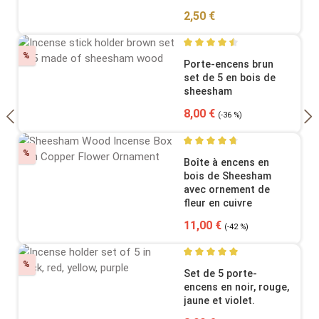
Regular price:
2,50 €
Discount
%
Average rating of 4.58 out o
Porte-encens brun
set de 5 en bois de
sheesham
Sale price:
Regular price:
8,00 €
(-36 %)
Discount
%
Average rating of 4.64 out o
Boîte à encens en
bois de Sheesham
avec ornement de
fleur en cuivre
Sale price:
Regular price:
11,00 €
(-42 %)
Discount
%
Average rating of 5 out of 5
Set de 5 porte-
encens en noir, rouge,
jaune et violet.