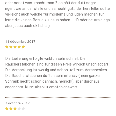
oder sonst was...macht man 2 an hält der duft sogar
irgendwie an der stelle und es riecht gut... der hersteller sollte
vielleicht auch welche für moslems und juden machen für
leute die keinen Bezug zu jesus haben .... :D oder neutrale egal
aber jesus auch ok haha :)
11 décembre 2017
Review with rating of 5 out of 5 stars
Die Lieferung erfolgte wirklich sehr schnell. Die
Räucherstäbchen sind für diesen Preis wirklich unschlagbar!
Die Verpackung ist wertig und schön, toll zum Verschenken.
Die Räucherstäbchen duften sehr intensiv (mein ganzer
Schrank riecht schon dannach, herrlich!), aber durchaus
angenehm. Kurz: Absolut empfehlenswert!
7 octobre 2017
Review with rating of 3 out of 5 stars