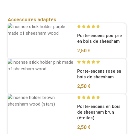
Sauter la galerie de produits
Accessoires adaptés
Average rating of 4.67 out o
Porte-encens pourpre
en bois de sheesham
Regular price:
2,50 €
Average rating of 5 out of 5
Porte-encens rose en
bois de sheesham
Regular price:
2,50 €
Average rating of 4.89 out o
Porte-encens en bois
de sheesham brun
(étoiles)
Regular price:
2,50 €