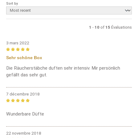
Sort by
1
-
10
of
15
Évaluations
3 mars 2022
Review with rating of 5 out of 5 stars
Sehr schöne Box
Die Räucherstäbche duften sehr intensiv. Mir persönlich
gefällt das sehr gut.
7 décembre 2018
Review with rating of 5 out of 5 stars
Wunderbare Düfte
22 novembre 2018