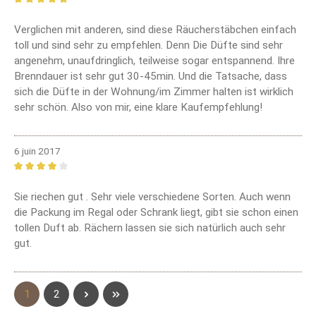
Review with rating of 5 out of 5 stars
Verglichen mit anderen, sind diese Räucherstäbchen einfach
toll und sind sehr zu empfehlen. Denn Die Düfte sind sehr
angenehm, unaufdringlich, teilweise sogar entspannend. Ihre
Brenndauer ist sehr gut 30-45min. Und die Tatsache, dass
sich die Düfte in der Wohnung/im Zimmer halten ist wirklich
sehr schön. Also von mir, eine klare Kaufempfehlung!
6 juin 2017
Review with rating of 4 out of 5 stars
Sie riechen gut . Sehr viele verschiedene Sorten. Auch wenn
die Packung im Regal oder Schrank liegt, gibt sie schon einen
tollen Duft ab. Rächern lassen sie sich natürlich auch sehr
gut.
Page
Page
1
2