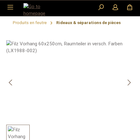
Skip to main content
Produits en feutre
Rideaux & séparations de pièces
Skip image gallery