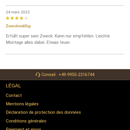
24 mars 2022
Review with rating of 4 out of 5 stars
Zweckmäßig
Erfüllt super sein Zweck. Kann nur empfehlen. Leichte
Montage alles dabei. Etwas teuer.
Conseil : +49-9955-2316744
LÉGAL
Contact
Mentions légales
Déclaration de protection des données
Conditions générales
Paiement et envoi