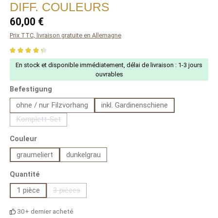
DIFF. COULEURS
Regular price:
60,00 €
Prix TTC, livraison gratuite en Allemagne
Average rating of 4.2 out of 5 stars
En stock et disponible immédiatement, délai de livraison : 1-3 jours
ouvrables
sélectionner
Befestigung
ohne / nur Filzvorhang
inkl. Gardinenschiene
Komplett-Set
(This option is currently unavailable.)
sélectionner
Couleur
graumeliert
dunkelgrau
sélectionner
Quantité
1 pièce
3 pièces
(This option is currently unavailable.)
30+ dernier acheté