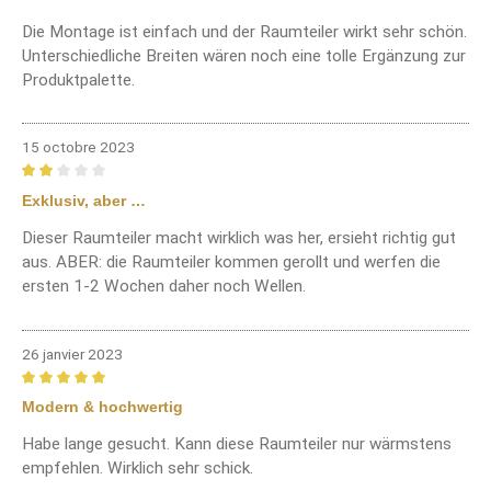
Die Montage ist einfach und der Raumteiler wirkt sehr schön.
Unterschiedliche Breiten wären noch eine tolle Ergänzung zur
Produktpalette.
15 octobre 2023
Review with rating of 2 out of 5 stars
Exklusiv, aber …
Dieser Raumteiler macht wirklich was her, ersieht richtig gut
aus. ABER: die Raumteiler kommen gerollt und werfen die
ersten 1-2 Wochen daher noch Wellen.
26 janvier 2023
Review with rating of 5 out of 5 stars
Modern & hochwertig
Habe lange gesucht. Kann diese Raumteiler nur wärmstens
empfehlen. Wirklich sehr schick.