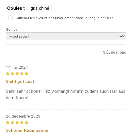
Couleur:
gris chiné
Afficher les évaluations uniquement dans la langue actuelle.
Sort by
5
Évaluations
14 mai 2024
Review with rating of 5 out of 5 stars
Sieht gut aus!
Sehr, sehr schöner Filz Vorhang! Nimmt zudem auch Hall aus
dem Raum!
28 décembre 2023
Review with rating of 5 out of 5 stars
Schöner Raumtrenner