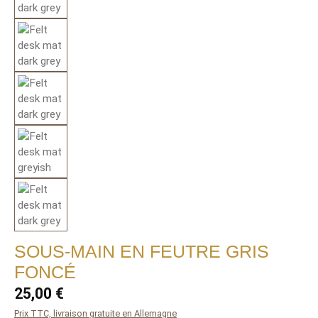
SOUS-MAIN EN FEUTRE GRIS
FONCÉ
Regular price:
25,00 €
Prix TTC, livraison gratuite en Allemagne