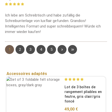
Review with rating of 5 out of 5 stars
Ich lebe am Schreibtisch und habe zufällig die
Schreibunterlage von luxflair gefunden. Grandios!
Intelligentes Format und super schreibbequem! Würde ich
immer wieder kaufen!
Page
Page
Page
Page
Page
1
2
3
4
5
Sauter la galerie de produits
Accessoires adaptés
Average rating of 5 out of 5
Lot de 3 boîtes de
rangement pliables en
feutre, gris clair/gris
foncé
Regular price:
49,00 €