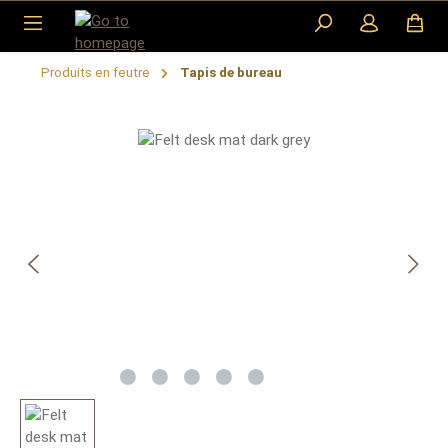
Skip to main content
Produits en feutre
Tapis de bureau
Skip image gallery