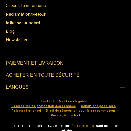
Grossiste en encens
Réclamation/Retour
Influenceur social
Blog
Newsletter
PAIEMENT ET LIVRAISON
ACHETER EN TOUTE SÉCURITÉ
LANGUES
Contact
Mentions légales
Déclaration de protection des données
Conditions générales
Paiement et envoi
Droit de révocation pour le consommateur
Résilier le contrat
Tous les prix incluent la TVA légale, plus
frais d'expédition
sauf indication
contraire.