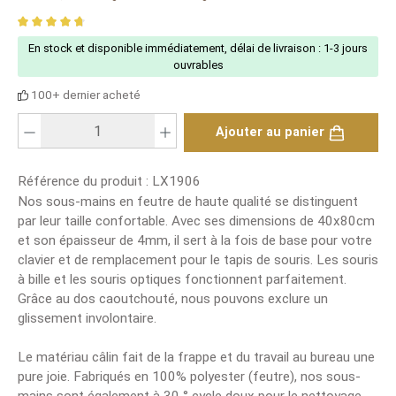
Average rating of 4.65 out of 5 stars
En stock et disponible immédiatement, délai de livraison : 1-3 jours
ouvrables
100+ dernier acheté
Nombre de produits : saisis la valeur souhaitée ou utilise les boutons pour
Ajouter au panier
Référence du produit :
LX1906
Nos sous-mains en feutre de haute qualité se distinguent
par leur taille confortable. Avec ses dimensions de 40x80cm
et son épaisseur de 4mm, il sert à la fois de base pour votre
clavier et de remplacement pour le tapis de souris. Les souris
à bille et les souris optiques fonctionnent parfaitement.
Grâce au dos caoutchouté, nous pouvons exclure un
glissement involontaire.
Le matériau câlin fait de la frappe et du travail au bureau une
pure joie. Fabriqués en 100% polyester (feutre), nos sous-
mains sont également à 30 ° cycle doux pour le nettoyage.