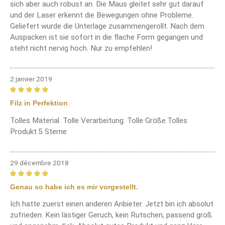
sich aber auch robust an. Die Maus gleitet sehr gut darauf
und der Laser erkennt die Bewegungen ohne Probleme.
Geliefert wurde die Unterlage zusammengerollt. Nach dem
Auspacken ist sie sofort in die flache Form gegangen und
steht nicht nervig hoch. Nur zu empfehlen!
2 janvier 2019
Review with rating of 5 out of 5 stars
Filz in Perfektion
Tolles Material. Tolle Verarbeitung. Tolle Größe.Tolles
Produkt.5 Sterne
29 décembre 2018
Review with rating of 5 out of 5 stars
Genau so habe ich es mir vorgestellt.
Ich hatte zuerst einen anderen Anbieter. Jetzt bin ich absolut
zufrieden. Kein lästiger Geruch, kein Rutschen, passend groß