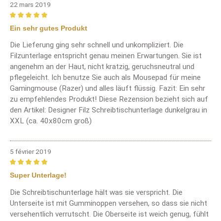
22 mars 2019
Review with rating of 5 out of 5 stars
Ein sehr gutes Produkt
Die Lieferung ging sehr schnell und unkompliziert. Die
Filzunterlage entspricht genau meinen Erwartungen. Sie ist
angenehm an der Haut, nicht kratzig, geruchsneutral und
pflegeleicht. Ich benutze Sie auch als Mousepad für meine
Gamingmouse (Razer) und alles läuft flüssig. Fazit: Ein sehr
zu empfehlendes Produkt! Diese Rezension bezieht sich auf
den Artikel: Designer Filz Schreibtischunterlage dunkelgrau in
XXL (ca. 40x80cm groß)
5 février 2019
Review with rating of 5 out of 5 stars
Super Unterlage!
Die Schreibtischunterlage hält was sie verspricht. Die
Unterseite ist mit Gumminoppen versehen, so dass sie nicht
versehentlich verrutscht. Die Oberseite ist weich genug, fühlt