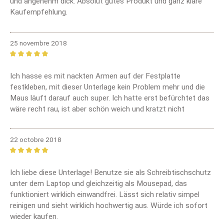
und angenehm dick. Absolut gutes Produkt und ganz klare
Kaufempfehlung.
25 novembre 2018
Review with rating of 5 out of 5 stars
Ich hasse es mit nackten Armen auf der Festplatte
festkleben, mit dieser Unterlage kein Problem mehr und die
Maus läuft darauf auch super. Ich hatte erst befürchtet das
wäre recht rau, ist aber schön weich und kratzt nicht
22 octobre 2018
Review with rating of 5 out of 5 stars
Ich liebe diese Unterlage! Benutze sie als Schreibtischschutz
unter dem Laptop und gleichzeitig als Mousepad, das
funktioniert wirklich einwandfrei. Lässt sich relativ simpel
reinigen und sieht wirklich hochwertig aus. Würde ich sofort
wieder kaufen.