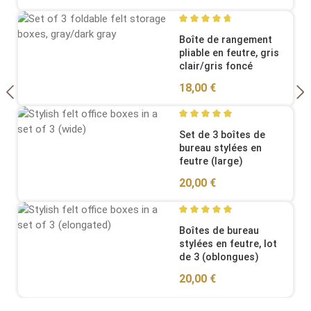
Average rating of 4.86 out o
Boîte de rangement
pliable en feutre, gris
clair/gris foncé
Regular price:
18,00 €
Average rating of 5 out of 5
Set de 3 boîtes de
bureau stylées en
feutre (large)
Regular price:
20,00 €
Average rating of 5 out of 5
Boîtes de bureau
stylées en feutre, lot
de 3 (oblongues)
Regular price:
20,00 €