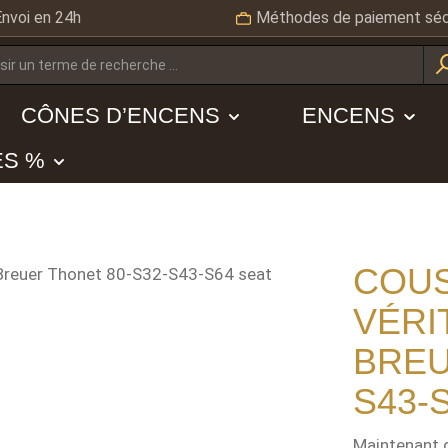
Envoi en 24h
Méthodes de paiement séc
CÔNES D’ENCENS
ENCENS
ES %
COUS
VÉRI
BREU
S43-
Maintenant 