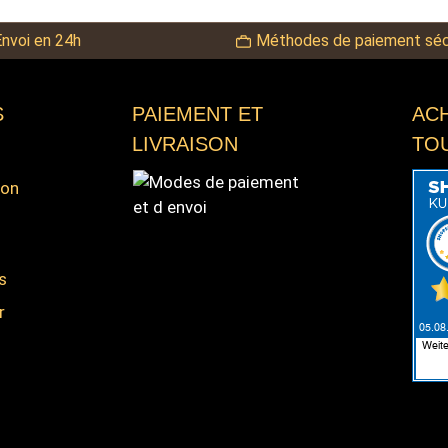
Envoi en 24h
Méthodes de paiement séc
S
PAIEMENT ET
AC
LIVRAISON
TO
ion
s
s
r
Modes de paiement et d'envoi