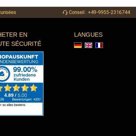
urisées
Conseil : +49-9955-2316744
HETER EN
LANGUES
UTE SÉCURITÉ
Deutsch
English
Français