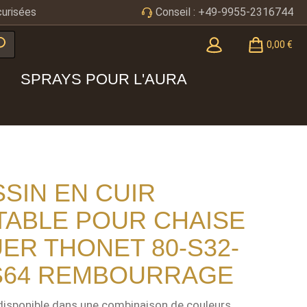
urisées
Conseil : +49-9955-2316744
0,00 €
SPRAYS POUR L'AURA
SIN EN CUIR
TABLE POUR CHAISE
ER THONET 80-S32-
S64 REMBOURRAGE
disponible dans une combinaison de couleurs