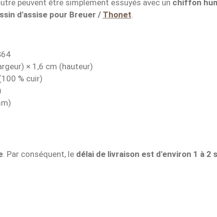
e feutre peuvent être simplement essuyés avec un
chiffon hu
ssin d'assise pour Breuer /
Thonet
.
S64
argeur) × 1,6 cm (hauteur)
(100 % cuir)
)
mm)
e
. Par conséquent, le
délai de livraison est d'environ 1 à 2