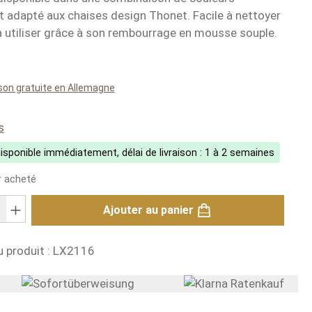
t adapté aux chaises design Thonet. Facile à nettoyer
à utiliser grâce à son rembourrage en mousse souple.
:
ison gratuite en Allemagne
ng of 5 out of 5 stars
s
isponible immédiatement, délai de livraison : 1 à 2 semaines
r acheté
its : saisis la valeur souhaitée ou utilise les boutons pour augmenter
Ajouter au panier
 produit :
LX2116