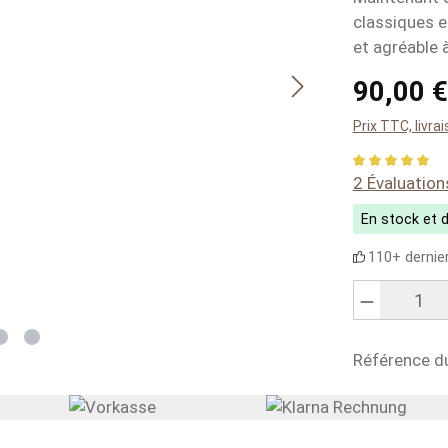
classiques e
et agréable 
Regular price
90,00 €
Prix TTC, livra
Average rati
2 Évaluation
En stock et d
110+ dernie
Nombre de produ
Référence du