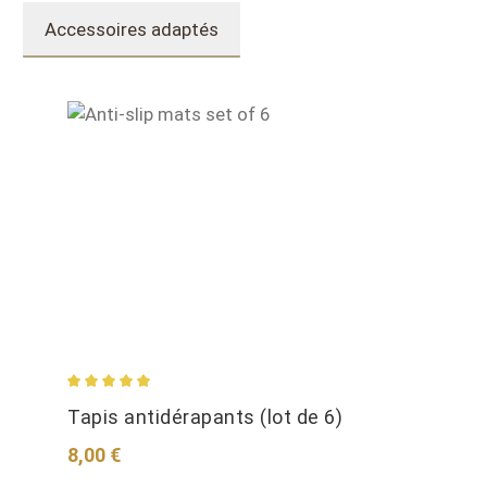
Accessoires adaptés
Sauter la galerie de produits
Average rating of 5 out of 5 stars
Tapis antidérapants (lot de 6)
Regular price:
8,00 €