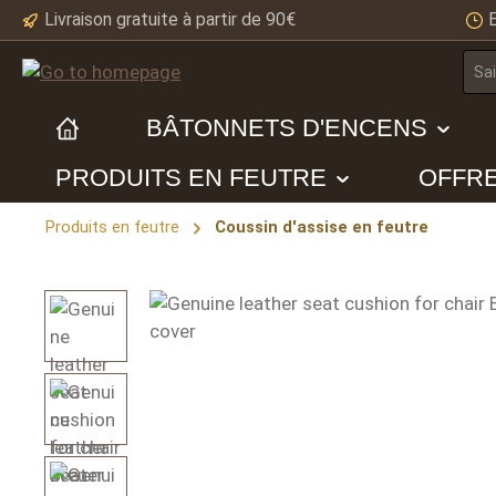
Livraison gratuite à partir de 90€
ip to main content
Skip to search
Skip to main navigation
BÂTONNETS D'ENCENS
PRODUITS EN FEUTRE
OFFR
Produits en feutre
Coussin d'assise en feutre
Skip image gallery