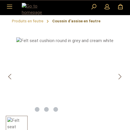
Skip to main content
Produits en feutre
Coussin d'assise en feutre
Skip image gallery