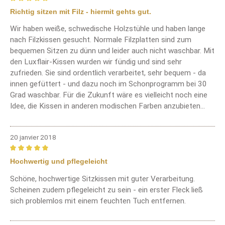
Review with rating of 5 out of 5 stars
Richtig sitzen mit Filz - hiermit gehts gut.
Wir haben weiße, schwedische Holzstühle und haben lange
nach Filzkissen gesucht. Normale Filzplatten sind zum
bequemen Sitzen zu dünn und leider auch nicht waschbar. Mit
den Luxflair-Kissen wurden wir fündig und sind sehr
zufrieden. Sie sind ordentlich verarbeitet, sehr bequem - da
innen gefüttert - und dazu noch im Schonprogramm bei 30
Grad waschbar. Für die Zukunft wäre es vielleicht noch eine
Idee, die Kissen in anderen modischen Farben anzubieten...
20 janvier 2018
Review with rating of 5 out of 5 stars
Hochwertig und pflegeleicht
Schöne, hochwertige Sitzkissen mit guter Verarbeitung.
Scheinen zudem pflegeleicht zu sein - ein erster Fleck ließ
sich problemlos mit einem feuchten Tuch entfernen.