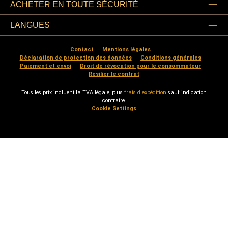
ACHETER EN TOUTE SÉCURITÉ
LANGUES
Contact
Mentions légales
Déclaration de protection des données
Conditions générales
Paiement et envoi
Droit de révocation pour le consommateur
Résilier le contrat
Tous les prix incluent la TVA légale, plus
frais d'expédition
sauf indication
contraire.
Cookie Settings