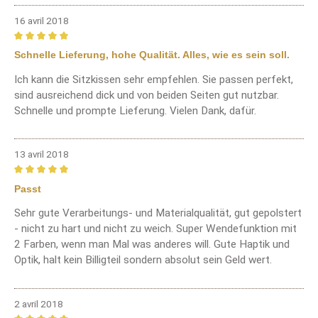
16 avril 2018
Review with rating of 5 out of 5 stars
Schnelle Lieferung, hohe Qualität. Alles, wie es sein soll.
Ich kann die Sitzkissen sehr empfehlen. Sie passen perfekt,
sind ausreichend dick und von beiden Seiten gut nutzbar.
Schnelle und prompte Lieferung. Vielen Dank, dafür.
13 avril 2018
Review with rating of 5 out of 5 stars
Passt
Sehr gute Verarbeitungs- und Materialqualität, gut gepolstert
- nicht zu hart und nicht zu weich. Super Wendefunktion mit
2 Farben, wenn man Mal was anderes will. Gute Haptik und
Optik, halt kein Billigteil sondern absolut sein Geld wert.
2 avril 2018