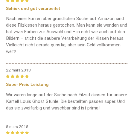
Review with rating of 5 out of 5 stars
Schick und gut verarbeitet
Nach einer kurzen aber gründlichen Suche auf Amazon sind
diese Filzkissen heraus gestochen. Man kann sie wenden und
hat zwei Farben zur Auswahl und – in echt wie auch auf den
Bildern – sticht die saubere Verarbeitung der Kissen heraus.
Vielleicht nicht gerade günstig, aber sein Geld vollkommen
wert!
22 mars 2018
Review with rating of 5 out of 5 stars
Super Preis Leistung
Wir waren lange auf der Suche nach Filzsitzkissen für unsere
Kartell Louis Ghost Stühle. Die bestellten passen super. Und
das sie zweifarbig und waschbar sind ist prima!
8 mars 2018