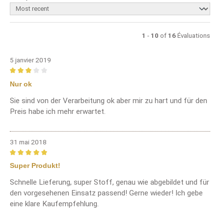
1
-
10
of
16
Évaluations
5 janvier 2019
Review with rating of 3 out of 5 stars
Nur ok
Sie sind von der Verarbeitung ok aber mir zu hart und für den
Preis habe ich mehr erwartet.
31 mai 2018
Review with rating of 5 out of 5 stars
Super Produkt!
Schnelle Lieferung, super Stoff, genau wie abgebildet und für
den vorgesehenen Einsatz passend! Gerne wieder! Ich gebe
eine klare Kaufempfehlung.