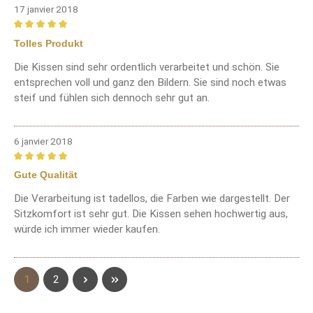
17 janvier 2018
Review with rating of 5 out of 5 stars
Tolles Produkt
Die Kissen sind sehr ordentlich verarbeitet und schön. Sie
entsprechen voll und ganz den Bildern. Sie sind noch etwas
steif und fühlen sich dennoch sehr gut an.
6 janvier 2018
Review with rating of 5 out of 5 stars
Gute Qualität
Die Verarbeitung ist tadellos, die Farben wie dargestellt. Der
Sitzkomfort ist sehr gut. Die Kissen sehen hochwertig aus,
würde ich immer wieder kaufen.
Page
Page
1
2