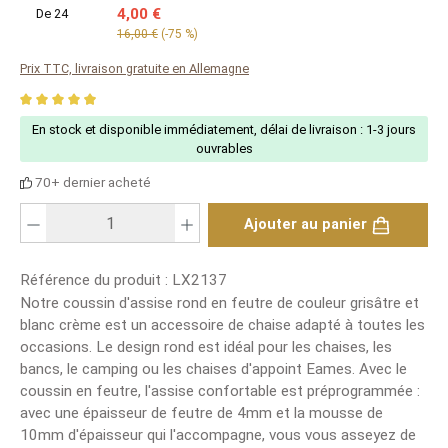
4,00 €
De
24
16,00 €
(-75 %)
Prix TTC, livraison gratuite en Allemagne
Average rating of 4.88 out of 5 stars
En stock et disponible immédiatement, délai de livraison : 1-3 jours
ouvrables
70+ dernier acheté
Nombre de produits : saisis la valeur souhaitée ou utilise les boutons pour
Ajouter au panier
Référence du produit :
LX2137
Notre coussin d'assise rond en feutre de couleur grisâtre et
blanc crème est un accessoire de chaise adapté à toutes les
occasions. Le design rond est idéal pour les chaises, les
bancs, le camping ou les chaises d'appoint Eames. Avec le
coussin en feutre, l'assise confortable est préprogrammée :
avec une épaisseur de feutre de 4mm et la mousse de
10mm d'épaisseur qui l'accompagne, vous vous asseyez de