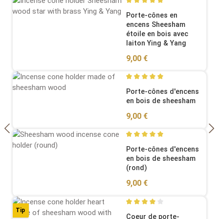
Average rating of 5 out of 5
Porte-cônes en
encens Sheesham
étoile en bois avec
laiton Ying & Yang
Regular price:
9,00 €
Average rating of 5 out of 5
Porte-cônes d'encens
en bois de sheesham
Regular price:
9,00 €
Average rating of 5 out of 5
Porte-cônes d'encens
en bois de sheesham
(rond)
Regular price:
9,00 €
Tip
Average rating of 4 out of 5
Coeur de porte-