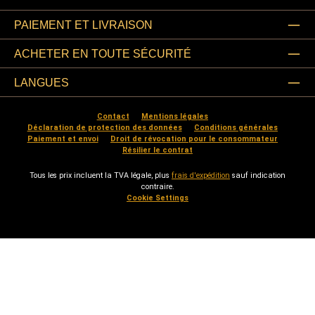
PAIEMENT ET LIVRAISON
ACHETER EN TOUTE SÉCURITÉ
LANGUES
Contact
Mentions légales
Déclaration de protection des données
Conditions générales
Paiement et envoi
Droit de révocation pour le consommateur
Résilier le contrat
Tous les prix incluent la TVA légale, plus
frais d'expédition
sauf indication
contraire.
Cookie Settings