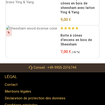
cônes en bois de
sheesham avec laiton
Ying & Yang
Regular price:
9,00 €
Discount
%
Average rating of 5 out of 5
Boîte à cônes
d'encens en bois de
Sheesham
Sale price:
Regular price:
7,00 €
(-42 %)
Conseil : +49-9955-2316744
LÉGAL
Contact
Mentions légales
Déclaration de protection des données