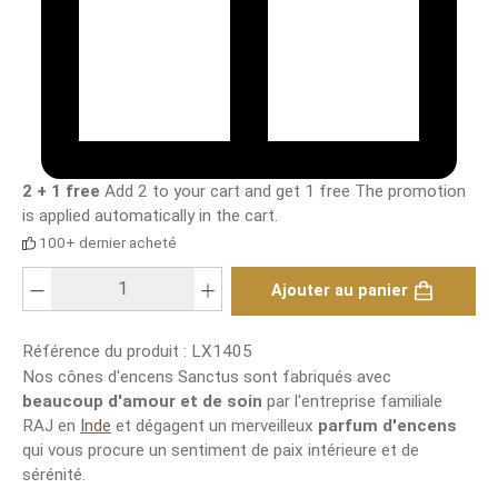
2 + 1 free
Add 2 to your cart and get 1 free
The promotion
is applied automatically in the cart.
100+ dernier acheté
Nombre de produits : saisis la valeur souhaitée ou utilise les boutons pour
Ajouter au panier
Référence du produit :
LX1405
Nos cônes d'encens Sanctus sont fabriqués avec
beaucoup d'amour et de soin
par l'entreprise familiale
RAJ en
Inde
et dégagent un merveilleux
parfum d'encens
qui vous procure un sentiment de paix intérieure et de
sérénité.