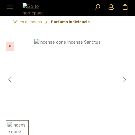
Skip to main content
Cônes d’encens
Parfums individuels
Skip image gallery
Discount
%