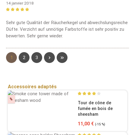
14 janvier 2018
Review with rating of 5 out of 5 stars
Sehr gute Qualität der Räucherkegel und abwechslungsreiche
Düfte. Verzicht auf unnötige Farbstoffe ist sehr positiv zu
bewerten. Sehr gerne wieder.
Page
Page
Page
1
2
3
Sauter la galerie de produits
Accessoires adaptés
Discount
%
Average rating of 4 out of 5
Tour de cône de
fumée en bois de
sheesham
Sale price:
Regular price:
11,00 €
(-15 %)