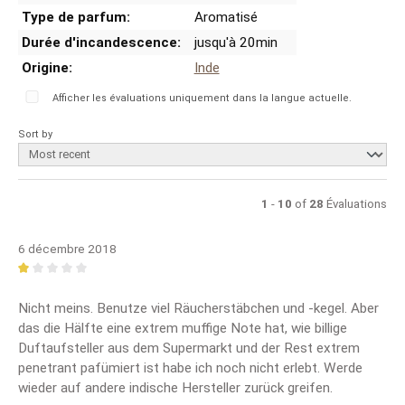
Type de parfum:
Aromatisé
Durée d'incandescence:
jusqu'à 20min
Origine:
Inde
Afficher les évaluations uniquement dans la langue actuelle.
Sort by
1
-
10
of
28
Évaluations
6 décembre 2018
Review with rating of 1 out of 5 stars
Nicht meins. Benutze viel Räucherstäbchen und -kegel. Aber
das die Hälfte eine extrem muffige Note hat, wie billige
Duftaufsteller aus dem Supermarkt und der Rest extrem
penetrant pafümiert ist habe ich noch nicht erlebt. Werde
wieder auf andere indische Hersteller zurück greifen.