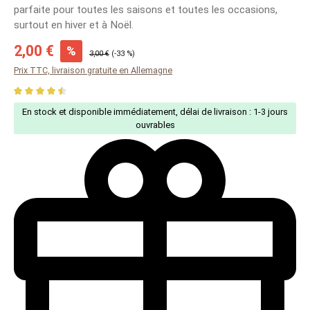
parfaite pour toutes les saisons et toutes les occasions,
surtout en hiver et à Noël.
Sale price:
2,00 €
%
Regular price:
3,00 €
(-33 %)
Prix TTC, livraison gratuite en Allemagne
Average rating of 4.54 out of 5 stars
En stock et disponible immédiatement, délai de livraison : 1-3 jours
ouvrables